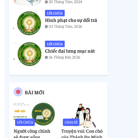
20 Tháng Tám, 2024
LỜI CHÚA
Hình phạt cho sự dối trá
02 Tháng Tám, 2026
LỜI CHÚA
Chiếc đai lưng mục nát
26 Tháng Bảy, 2026
BÀI MỚI
h
LỜI CHÚA
CHIA SẺ
Người công chính
Truyện vui: Con chó
sẽ được sống
của Thánh Đa Minh