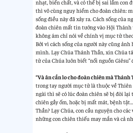
nhạt, biến chất, và có thể bị sai lầm co
thì vô cùng nguy hiểm cho đoàn chiên: mù
sống điều này đã xảy ra. Cách sống của n
đoàn chiên mất tin tưởng vào Hội Thánh 
không ám chỉ nói về chính vị mục tử the
Bởi vì cách sống của người này cũng ảnh 
mình. Lạy Chúa Thánh Thần, xin Chúa tác
tử của Chúa luôn biết “nối nguồn Giêsu” 
“Và ân cần lo cho đoàn chiên mà Thánh T
trong tay người mục tử là thuộc về Thiê
ngài thì sẽ có lúc đoàn chiên sẽ bị đòi lạ
chiên gầy ốm, hoặc bị mất mát, bệnh tật…
Thần? Lạy Chúa, con cầu nguyện cho các v
những con chiên thiếu may mắn và cả nh