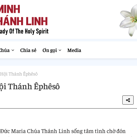
Chúa
Chia sẻ
Ơn gọi
Media
c Hội Thánh Êphêsô
Hội Thánh Êphêsô
 Đức Maria Chúa Thánh Linh sống tâm tình chờ đón