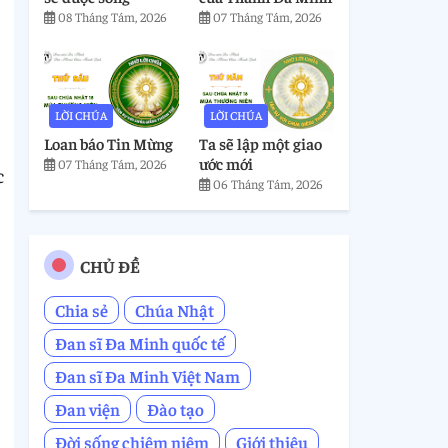
08 Tháng Tám, 2026
07 Tháng Tám, 2026
LỜI CHÚA
LỜI CHÚA
Loan báo Tin Mừng
Ta sẽ lập một giao
ước mới
07 Tháng Tám, 2026
c
06 Tháng Tám, 2026
CHỦ ĐỀ
Chia sẻ
Chúa Nhật
Đan sĩ Đa Minh quốc tế
Đan sĩ Đa Minh Việt Nam
Đan viện
Đào tạo
Đời sống chiêm niệm
Giới thiệu