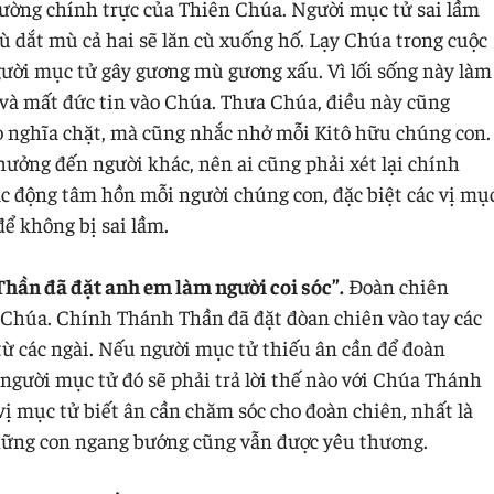
n đường chính trực của Thiên Chúa. Người mục tử sai lầm
 dắt mù cả hai sẽ lăn cù xuống hố. Lạy Chúa trong cuộc
gười mục tử gây gương mù gương xấu. Vì lối sống này làm
và mất đức tin vào Chúa. Thưa Chúa, điều này cũng
o nghĩa chặt, mà cũng nhắc nhở mỗi Kitô hữu chúng con.
hưởng đến người khác, nên ai cũng phải xét lại chính
 động tâm hồn mỗi người chúng con, đặc biệt các vị mụ
để không bị sai lầm.
hần đã đặt anh em làm người coi sóc”.
Đoàn chiên
n Chúa. Chính Thánh Thần đã đặt đòan chiên vào tay các
i từ các ngài. Nếu người mục tử thiếu ân cần để đoàn
người mục tử đó sẽ phải trả lời thế nào với Chúa Thánh
ị mục tử biết ân cần chăm sóc cho đoàn chiên, nhất là
ững con ngang bướng cũng vẫn được yêu thương.