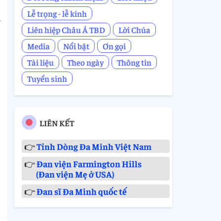
Lễ trọng - lễ kính
u
Liên hiệp Châu Á TBD
Lời Chúa
Media
Nổi bật
Ơn gọi
Tài liệu
Theo ngày
Thông tin
Tuyển sinh
LIÊN KẾT
👉
Tỉnh Dòng Đa Minh Việt Nam
👉
Đan viện Farmington Hills
(Đan viện Mẹ ở USA)
👉
Đan sĩ Đa Minh quốc tế