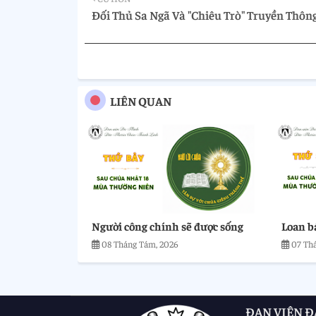
Đối Thủ Sa Ngã Và "Chiêu Trò" Truyền Thôn
LIÊN QUAN
Người công chính sẽ được sống
Loan b
08 Tháng Tám, 2026
07 Th
ĐAN VIỆN Đ