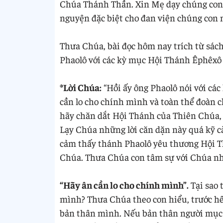
Chúa Thánh Thần. Xin Mẹ dạy chúng con 
nguyện đặc biệt cho đan viện chúng con
Thưa Chúa, bài đọc hôm nay trích từ sách 
Phaolô với các kỳ mục Hội Thánh Êphêxô
*Lời Chúa:
“Hồi ấy ông Phaolô nói với cá
cần lo cho chính mình và toàn thể đoàn 
hãy chăn dắt Hội Thánh của Thiên Chúa
Lạy Chúa những lời căn dặn này quá kỹ c
cảm thấy thánh Phaolô yêu thương Hội Thá
Chúa. Thưa Chúa con tâm sự với Chúa n
“Hãy ân cần lo cho chính mình”.
Tại sao 
mình? Thưa Chúa theo con hiểu, trước hế
bản thân mình. Nếu bản thân người mục t