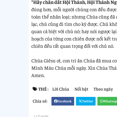
“Hãy chăn dắt Hội Thánh, Hội Thánh Ng
đúng hơn, mỗi người chúng con đều được
toàn thể nhân loại; nhưng Chúa cũng đã 
lạc, chủ cũng đi tìm cho kỳ được. Chủ kh
quan cá biệt với chủ nó; hay nói ngược lạ
hoạch của từng con chiên được nối kết tr
chiên đều rất quan trọng đối với chủ nó.
Chúa Giêsu ơi, con tri ân Chúa đã mua co
Mình Máu Chúa mỗi ngày. Xin Chúa Thánh
Amen.
THẺ :
Lời Chúa
Nổi bật
Theo ngày
Facebook
Twitter
Whatsap
CŨ HƠN