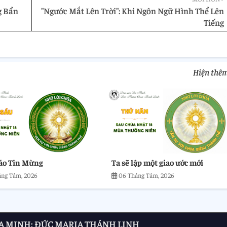
g Bẩn
"Ngước Mắt Lên Trời": Khi Ngôn Ngữ Hình Thể Lên
Tiếng
Hiện thê
áo Tin Mừng
Ta sẽ lập một giao ước mới
áng Tám, 2026
06 Tháng Tám, 2026
A MINH: ĐỨC MARIA THÁNH LINH