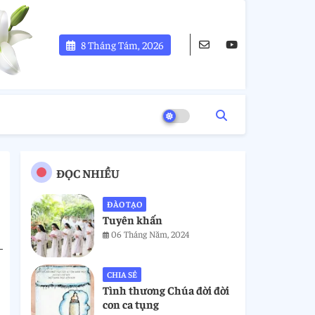
8 Tháng Tám, 2026
ĐỌC NHIỀU
ĐÀO TẠO
Tuyên khấn
06 Tháng Năm, 2024
CHIA SẺ
Tình thương Chúa đời đời
con ca tụng