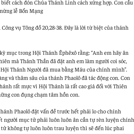
biết cách đón Chúa Thánh Linh cách xứng hợp. Con cầu
 mừng lễ Bổn Mạng
Công vụ Tông đồ 20,28-38. Đây là lời từ biệt của thánh
c kỳ mục trong Hội Thánh Êphêxô rằng: “Anh em hãy ân
chiên mà Thánh Thần đã đặt anh em làm người coi sóc,
, Hội Thánh Người đã mua bằng Máu của chính mình”.
àng và thâm sâu của thánh Phaolô đã tác động con. Con
nh rất mực vì Hội Thánh là rất cao giá đối với Thiên
hững con đụng chạm tâm hồn con.
thánh Phaolô đặt vấn đề trước hết phải lo cho chính
t người mục tử phải luôn luôn ân cần tự rèn luyện chín
ử không tự luôn luôn trau luyện thì sẽ đến lúc phai