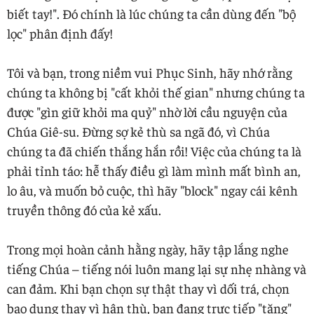
biết tay!". Đó chính là lúc chúng ta cần dùng đến "bộ
lọc" phân định đấy!
Tôi và bạn, trong niềm vui Phục Sinh, hãy nhớ rằng
chúng ta không bị "cất khỏi thế gian" nhưng chúng ta
được "gìn giữ khỏi ma quỷ" nhờ lời cầu nguyện của
Chúa Giê-su. Đừng sợ kẻ thù sa ngã đó, vì Chúa
chúng ta đã chiến thắng hắn rồi! Việc của chúng ta là
phải tỉnh táo: hễ thấy điều gì làm mình mất bình an,
lo âu, và muốn bỏ cuộc, thì hãy "block" ngay cái kênh
truyền thông đó của kẻ xấu.
Trong mọi hoàn cảnh hằng ngày, hãy tập lắng nghe
tiếng Chúa – tiếng nói luôn mang lại sự nhẹ nhàng và
can đảm. Khi bạn chọn sự thật thay vì dối trá, chọn
bao dung thay vì hận thù, bạn đang trực tiếp "tặng"