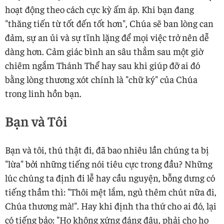
hoạt động theo cách cực kỳ ấm áp. Khi bạn đang
"thăng tiến từ tốt đến tốt hơn", Chúa sẽ ban lòng can
đảm, sự an ủi và sự tĩnh lặng để mọi việc trở nên dễ
dàng hơn. Cảm giác bình an sâu thẳm sau một giờ
chiêm ngắm Thánh Thể hay sau khi giúp đỡ ai đó
bằng lòng thương xót chính là "chữ ký" của Chúa
trong linh hồn bạn.
Bạn và Tôi
Bạn và tôi, thú thật đi, đã bao nhiêu lần chúng ta bị
"lừa" bởi những tiếng nói tiêu cực trong đầu? Những
lúc chúng ta định đi lễ hay cầu nguyện, bỗng dưng có
tiếng thầm thì: "Thôi mệt lắm, ngủ thêm chút nữa đi,
Chúa thương mà!". Hay khi định tha thứ cho ai đó, lại
có tiếng bảo: "Họ không xứng đáng đâu, phải cho họ