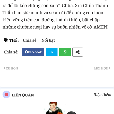
ra để lôi kéo chúng con xa rời Chúa. Xin Chúa Thánh
Thần ban sức mạnh và sự an ủi để chúng con luôn
kiên vững trên con đường thánh thiện, bất chấp
những chướng ngại hay sự buồn phiền vô cớ. AMEN!
THẺ :
Chia sẻ
Nổi bật
Facebook
Twi
Wh
CŨ HƠN
MỚI HƠN
tter
atsa
pp
Hiện thêm
LIÊN QUAN