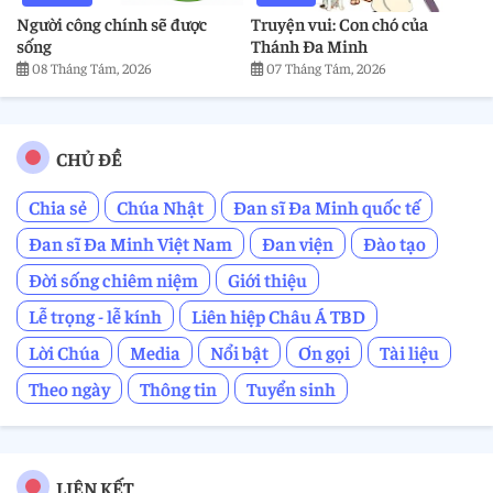
Người công chính sẽ được
Truyện vui: Con chó của
sống
Thánh Đa Minh
08 Tháng Tám, 2026
07 Tháng Tám, 2026
CHỦ ĐỀ
Chia sẻ
Chúa Nhật
Đan sĩ Đa Minh quốc tế
Đan sĩ Đa Minh Việt Nam
Đan viện
Đào tạo
Đời sống chiêm niệm
Giới thiệu
Lễ trọng - lễ kính
Liên hiệp Châu Á TBD
Lời Chúa
Media
Nổi bật
Ơn gọi
Tài liệu
Theo ngày
Thông tin
Tuyển sinh
LIÊN KẾT