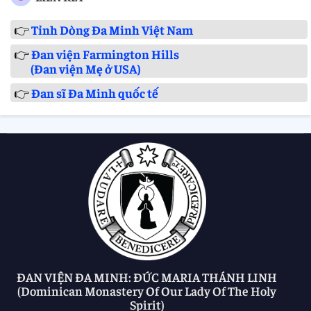
👉
Tỉnh Dòng Đa Minh Việt Nam
👉
Đan viện Farmington Hills
(Đan viện Mẹ ở USA)
👉
Đan sĩ Đa Minh quốc tế
ĐAN VIỆN ĐA MINH: ĐỨC MARIA THÁNH LINH
(Dominican Monastery Of Our Lady Of The Holy
Spirit)