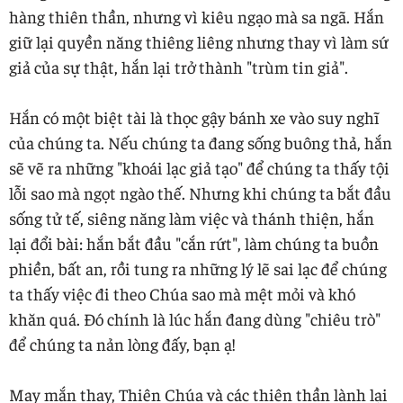
hàng thiên thần, nhưng vì kiêu ngạo mà sa ngã. Hắn
giữ lại quyền năng thiêng liêng nhưng thay vì làm sứ
giả của sự thật, hắn lại trở thành "trùm tin giả".
Hắn có một biệt tài là thọc gậy bánh xe vào suy nghĩ
của chúng ta. Nếu chúng ta đang sống buông thả, hắn
sẽ vẽ ra những "khoái lạc giả tạo" để chúng ta thấy tội
lỗi sao mà ngọt ngào thế. Nhưng khi chúng ta bắt đầu
sống tử tế, siêng năng làm việc và thánh thiện, hắn
lại đổi bài: hắn bắt đầu "cắn rứt", làm chúng ta buồn
phiền, bất an, rồi tung ra những lý lẽ sai lạc để chúng
ta thấy việc đi theo Chúa sao mà mệt mỏi và khó
khăn quá. Đó chính là lúc hắn đang dùng "chiêu trò"
để chúng ta nản lòng đấy, bạn ạ!
May mắn thay, Thiên Chúa và các thiên thần lành lại