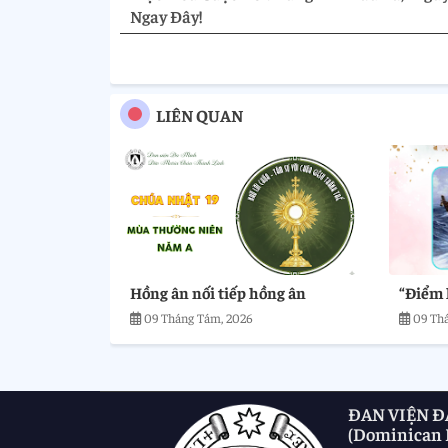
Ngay Đây!
LIÊN QUAN
Hồng ân nối tiếp hồng ân
“Điểm 
09 Tháng Tám, 2026
09 Th
ĐAN VIỆN Đ
(Dominican M