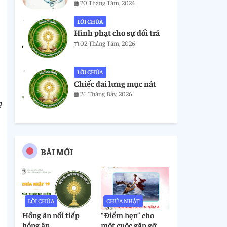
20 Tháng Tám, 2024
LỜI CHÚA
Hình phạt cho sự dối trá
02 Tháng Tám, 2026
LỜI CHÚA
Chiếc đai lưng mục nát
26 Tháng Bảy, 2026
g
BÀI MỚI
LỜI CHÚA
CHÚA NHẬT
Hồng ân nối tiếp
“Điểm hẹn” cho
hồng ân
một cuộc gặp gỡ