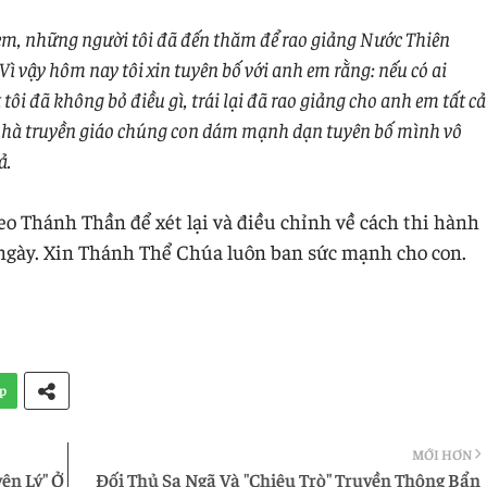
nh em, những người tôi đã đến thăm để rao giảng Nước Thiên
ì vậy hôm nay tôi xin tuyên bố với anh em rằng: nếu có ai
tôi đã không bỏ điều gì, trái lại đã rao giảng cho anh em tất cả
 nhà truyền giáo chúng con dám mạnh dạn tuyên bố mình vô
ả.
eo Thánh Thần để xét lại và điều chỉnh về cách thi hành
 ngày. Xin Thánh Thể Chúa luôn ban sức mạnh cho con.
p
MỚI HƠN
ên Lý" Ở
Đối Thủ Sa Ngã Và "Chiêu Trò" Truyền Thông Bẩn