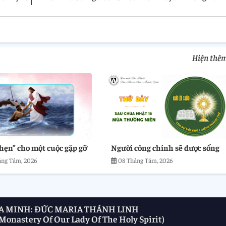
Hiện thê
hẹn” cho một cuộc gặp gỡ
Người công chính sẽ được sống
áng Tám, 2026
08 Tháng Tám, 2026
A MINH: ĐỨC MARIA THÁNH LINH
onastery Of Our Lady Of The Holy Spirit)