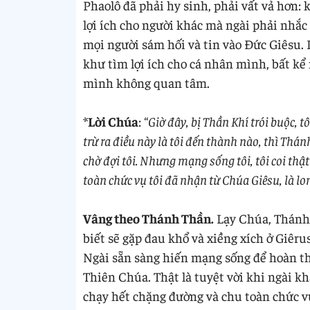
Phaolô đã phải hy sinh, phải vất vả hơn: k
lợi ích cho người khác mà ngài phải nhắc
mọi người sám hối và tin vào Đức Giêsu.
khư tìm lợi ích cho cá nhân mình, bất kể 
mình không quan tâm.
*
Lời Chúa
: “
Giờ đây, bị Thần Khí trói buộc, t
trừ ra điều này là tôi đến thành nào, thì Thá
chờ đợi tôi. Nhưng mạng sống tôi, tôi coi thậ
toàn chức vụ tôi đã nhận từ Chúa Giêsu, là l
Vâng theo Thánh Thần.
Lạy Chúa, Thánh 
biết sẽ gặp đau khổ và xiềng xích ở Giêru
Ngài sẵn sàng hiến mạng sống để hoàn 
Thiên Chúa. Thật là tuyệt vời khi ngài kh
chạy hết chặng đường và chu toàn chức v