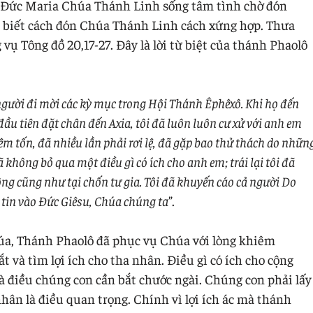
 Đức Maria Chúa Thánh Linh sống tâm tình chờ đón
biết cách đón Chúa Thánh Linh cách xứng hợp. Thưa
vụ Tông đồ 20,17-27. Đây là lời từ biệt của thánh Phaolô
 người đi mời các kỳ mục trong Hội Thánh Êphêxô. Khi họ đến
đầu tiên đặt chân đến Axia, tôi đã luôn luôn cư xử với anh em
iêm tốn, đã nhiều lần phải rơi lệ, đã gặp bao thử thách do nhữn
không bỏ qua một điều gì có ích cho anh em; trái lại tôi đã
ng cũng như tại chốn tư gia. Tôi đã khuyến cáo cả người Do
à tin vào Đức Giêsu, Chúa chúng ta
”.
úa, Thánh Phaolô đã phục vụ Chúa với lòng khiêm
 và tìm lợi ích cho tha nhân. Điều gì có ích cho cộng
à điều chúng con cần bắt chước ngài. Chúng con phải lấy
nhân là điều quan trọng. Chính vì lợi ích ác mà thánh