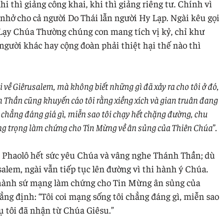
hi thì giảng công khai, khi thì giảng riêng tư. Chính vì
 nhở cho cả người Do Thái lẫn người Hy Lạp. Ngài kêu gọi
 Lạy Chúa Thường chúng con mang tích vị kỷ, chỉ khư
người khác hay cộng đoàn phải thiệt hại thế nào thì
ôi về Giêrusalem, mà không biết những gì đã xảy ra cho tôi ở đó,
nh Thần cũng khuyến cáo tôi rằng xiềng xích và gian truân đang
t chẳng đáng giá gì, miễn sao tôi chạy hết chặng đường, chu
ong trọng làm chứng cho Tin Mừng về ân sủng của Thiên Chúa
”.
Phaolô hết sức yêu Chúa và vâng nghe Thánh Thần; dù
salem, ngài vẫn tiếp tục lên đường vì thi hành ý Chúa.
thành sứ mạng làm chứng cho Tin Mừng ân sủng của
ẳng định: “Tôi coi mạng sống tôi chẳng đáng gì, miễn sao
ụ tôi đã nhận từ Chúa Giêsu.”