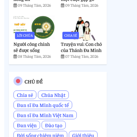
09 Tháng Tám, 2026
09 Tháng Tám, 2026
LỜI CHÚA
CHIA SẺ
Người công chính
Truyện vui: Con chó
sẽ được sống
của Thánh Đa Minh
08 Tháng Tám, 2026
07 Tháng Tám, 2026
CHỦ ĐỀ
Chia sẻ
Chúa Nhật
Đan sĩ Đa Minh quốc tế
Đan sĩ Đa Minh Việt Nam
Đan viện
Đào tạo
Đời sống chiêm niệm
Giới thiệu