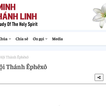
Chúa
Chia sẻ
Ơn gọi
Media
c Hội Thánh Êphêxô
Hội Thánh Êphêxô