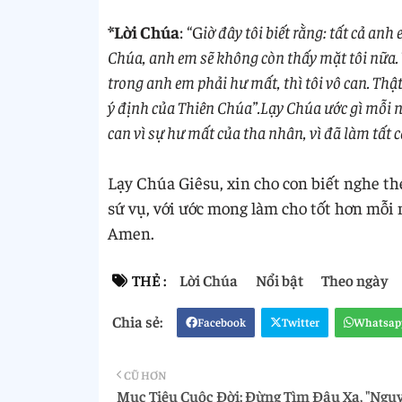
*Lời Chúa
: “G
iờ đây tôi biết rằng: tất cả a
Chúa, anh em sẽ không còn thấy mặt tôi nữa. V
trong anh em phải hư mất, thì tôi vô can. Thật 
ý định của Thiên Chúa”.Lạy Chúa ước gì mỗi
can vì sự hư mất của tha nhân, vì đã làm tất c
Lạy Chúa Giêsu, xin cho con biết nghe th
sứ vụ, với ước mong làm cho tốt hơn mỗi
Amen.
THẺ :
Lời Chúa
Nổi bật
Theo ngày
Facebook
Twitter
Whatsap
CŨ HƠN
Mục Tiêu Cuộc Đời: Đừng Tìm Đâu Xa, "Nguy