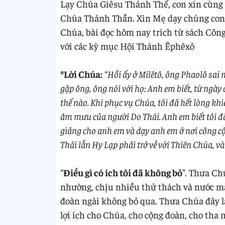
Lạy Chúa Giêsu Thánh Thể, con xin cùng
Chúa Thánh Thần. Xin Mẹ dạy chúng con 
Chúa, bài đọc hôm nay trích từ sách Công 
với các kỳ mục Hội Thánh Êphêxô
*Lời Chúa:
“
Hồi ấy ở Milêtô, ông Phaolô sai
gặp ông, ông nói với họ: Anh em biết, từ ngày 
thế nào. Khi phục vụ Chúa, tôi đã hết lòng kh
âm mưu của người Do Thái. Anh em biết tôi đã 
giảng cho anh em và dạy anh em ở nơi công cộ
Thái lẫn Hy Lạp phải trở về với Thiên Chúa, v
“
Điều gì có ích tôi đã không bỏ
”. Thưa Ch
nhường, chịu nhiều thử thách và nước mắt
đoàn ngài không bỏ qua. Thưa Chúa đây l
lợi ích cho Chúa, cho cộng đoàn, cho tha 