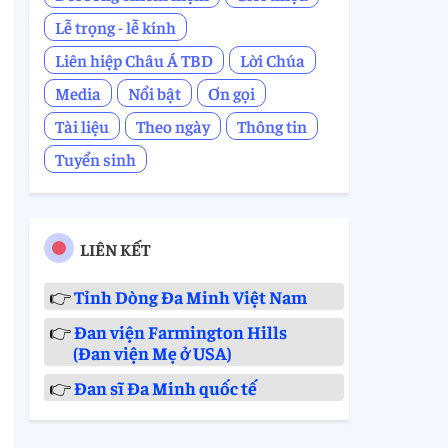
Lễ trọng - lễ kính
Liên hiệp Châu Á TBD
Lời Chúa
Media
Nổi bật
Ơn gọi
Tài liệu
Theo ngày
Thông tin
Tuyển sinh
LIÊN KẾT
👉
Tỉnh Dòng Đa Minh Việt Nam
👉
Đan viện Farmington Hills
(Đan viện Mẹ ở USA)
👉
Đan sĩ Đa Minh quốc tế