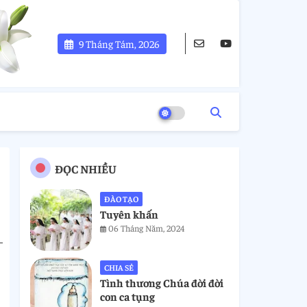
9 Tháng Tám, 2026
ĐỌC NHIỀU
ĐÀO TẠO
Tuyên khấn
06 Tháng Năm, 2024
CHIA SẺ
Tình thương Chúa đời đời
con ca tụng