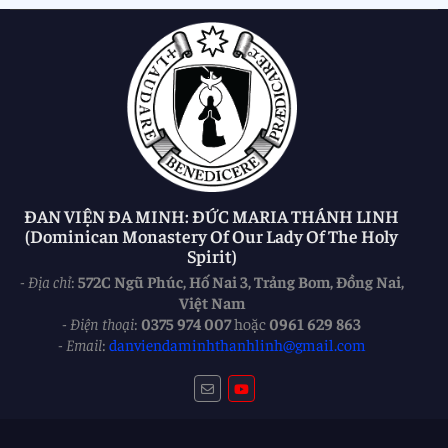
ĐAN VIỆN ĐA MINH: ĐỨC MARIA THÁNH LINH
(Dominican Monastery Of Our Lady Of The Holy
Spirit)
-
Địa chỉ
:
572C Ngũ Phúc, Hố Nai 3, Trảng Bom, Đồng Nai,
Việt Nam
-
Điện thoại
:
0375 974 007
hoặc
0961 629 863
-
Email
:
danviendaminhthanhlinh@gmail.com