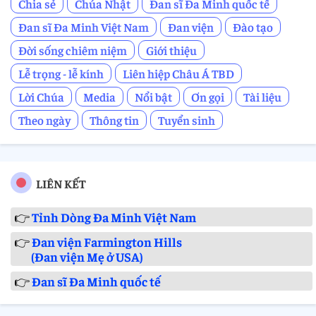
Chia sẻ
Chúa Nhật
Đan sĩ Đa Minh quốc tế
Đan sĩ Đa Minh Việt Nam
Đan viện
Đào tạo
Đời sống chiêm niệm
Giới thiệu
Lễ trọng - lễ kính
Liên hiệp Châu Á TBD
Lời Chúa
Media
Nổi bật
Ơn gọi
Tài liệu
Theo ngày
Thông tin
Tuyển sinh
LIÊN KẾT
👉
Tỉnh Dòng Đa Minh Việt Nam
👉
Đan viện Farmington Hills
(Đan viện Mẹ ở USA)
👉
Đan sĩ Đa Minh quốc tế