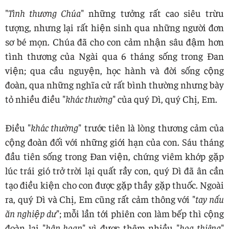
"
Tình thương Chúa
" những tưởng rất cao siêu trừu
tượng, nhưng lại rất hiện sinh qua những người đơn
sơ bé mọn. Chúa đã cho con cảm nhận sâu đậm hơn
tình thương của Ngài qua 6 tháng sống trong Đan
viện; qua cầu nguyện, học hành và đời sống cộng
đoàn, qua những nghĩa cử rất bình thường nhưng bày
tỏ nhiều điều "
khác thường
" của quý Dì, quý Chị, Em.
Điều "
khác thường
" trước tiên là lòng thương cảm của
cộng đoàn đối với những giới hạn của con. Sáu tháng
đầu tiên sống trong Đan viện, chứng viêm khớp gặp
lúc trái gió trở trời lại quất rầy con, quý Dì đã ân cần
tạo điều kiện cho con được gặp thầy gặp thuốc. Ngoài
ra, quý Dì và Chị, Em cũng rất cảm thông với "
tay nấu
ăn nghiệp dư
"; mỗi lần tới phiên con làm bếp thì cộng
đoàn lại "
hân hoan
" vì được thêm nhiều "
hoa thiêng
"