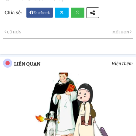
Facebook
Twi
Wh
CŨ HƠN
MỚI HƠN
tter
atsa
pp
Hiện thêm
LIÊN QUAN