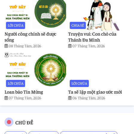
LỜI CHÚA
CHIA SẺ
Người công chính sẽ được
Truyện vui: Con chó của
sống
Thánh Đa Minh
08 Tháng Tám, 2026
07 Tháng Tám, 2026
LỜI CHÚA
LỜI CHÚA
Loan báo Tin Mừng
Ta sẽ lập một giao ước mới
07 Tháng Tám, 2026
06 Tháng Tám, 2026
CHỦ ĐỀ