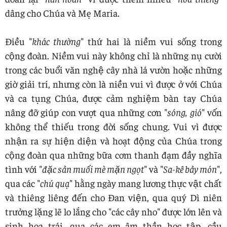
dâng cho Chúa và Mẹ Maria.
Điều "
khác thường
" thứ hai là niềm vui sống trong
cộng đoàn. Niềm vui này không chỉ là những nụ cười
trong các buổi văn nghệ cây nhà lá vườn hoặc những
giờ giải trí, nhưng còn là niền vui vì được ở với Chúa
và ca tụng Chúa, được cảm nghiệm bàn tay Chúa
nâng đỡ giúp con vượt qua những cơn "
sóng, gió
" vốn
không thể thiếu trong đời sống chung. Vui vì được
nhận ra sự hiện diện và hoạt động của Chúa trong
cộng đoàn qua những bữa cơm thanh đạm đầy nghĩa
tình với "
đặc sản muối mè mặn ngọt
" và "
Sa-kê bảy món
",
qua các "
chú quạ
" hằng ngày mang lương thực vật chất
và thiêng liêng đến cho Đan viện, qua quý Dì niên
trưởng lặng lẽ lo lắng cho "các cây nho" được lớn lên và
sinh hoa trái, qua các em âm thần học tập, cầu