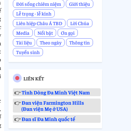
n
Đời sống chiêm niệm
Giới thiệu
ế
Lễ trọng - lễ kính
g
Liên hiệp Châu Á TBD
Lời Chúa
c
Media
Nổi bật
Ơn gọi
y
Tài liệu
Theo ngày
Thông tin
n
t
Tuyển sinh
p
n
i
LIÊN KẾT
👉
Tỉnh Dòng Đa Minh Việt Nam
c
👉
Đan viện Farmington Hills
,
(Đan viện Mẹ ở USA)
ể
👉
Đan sĩ Đa Minh quốc tế
g