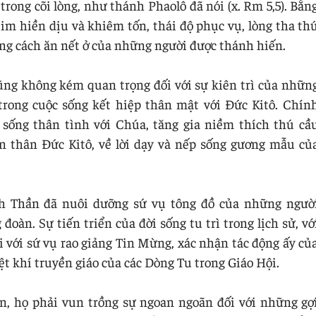
ong cõi lòng, như thánh Phaolô đã nói (x. Rm 5,5). Bằn
tim hiền dịu và khiêm tốn, thái độ phục vụ, lòng tha th
g cách ăn nết ở của những người được thánh hiến.
ng không kém quan trọng đối với sự kiên trì của nhữn
trong cuộc sống kết hiệp thân mật với Đức Kitô. Chín
sống thân tình với Chúa, tăng gia niềm thích thú cầ
n thân Đức Kitô, về lời dạy và nếp sống gương mẫu củ
h Thần đã nuôi dưỡng sứ vụ tông đồ của những ngườ
oàn. Sự tiến triển của đời sống tu trì trong lịch sử, vớ
 với sứ vụ rao giảng Tin Mừng, xác nhận tác động ấy củ
t khí truyền giáo của các Dòng Tu trong Giáo Hội.
n, họ phải vun trồng sự ngoan ngoãn đối với những gợ