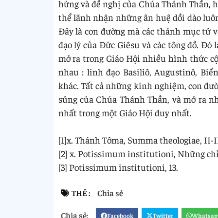
hứng và đề nghị của Chúa Thánh Thần, hi
thể lãnh nhận những ân huệ dồi dào luôn
Đây là con đường mà các thánh mục tử và
đạo lý của Đức Giêsu và các tông đồ. Đó 
mở ra trong Giáo Hội nhiều hình thức c
nhau : linh đạo Basiliô, Augustinô, Bi
khác. Tất cả những kinh nghiệm, con đườ
sủng của Chúa Thánh Thần, và mở ra nh
nhất trong một Giáo Hội duy nhất.
[1]x. Thánh Tôma, Summa theologiae, II-II q
[2] x. Potissimum institutioni, Những chỉ
[3] Potissimum institutioni, 13.
THẺ :
Chia sẻ
Facebook
Twitter
Whatsap