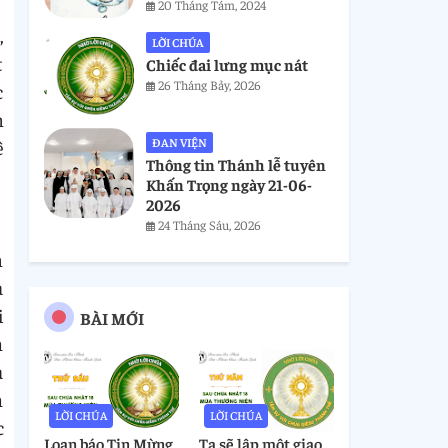
20 Tháng Tám, 2024
,
LỜI CHÚA
t
Chiếc đai lưng mục nát
26 Tháng Bảy, 2026
c
h
ĐAN VIỆN
ê
Thông tin Thánh lễ tuyên
Khấn Trọng ngày 21-06-
2026
24 Tháng Sáu, 2026
h
a
i
BÀI MỚI
n
à
n
LỜI CHÚA
LỜI CHÚA
c
Loan báo Tin Mừng
Ta sẽ lập một giao