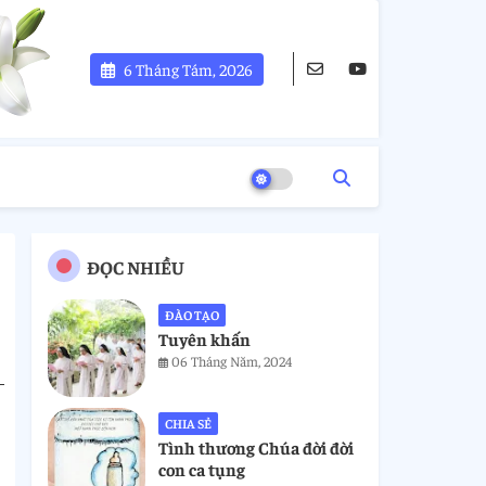
6 Tháng Tám, 2026
ĐỌC NHIỀU
ĐÀO TẠO
Tuyên khấn
06 Tháng Năm, 2024
CHIA SẺ
Tình thương Chúa đời đời
con ca tụng