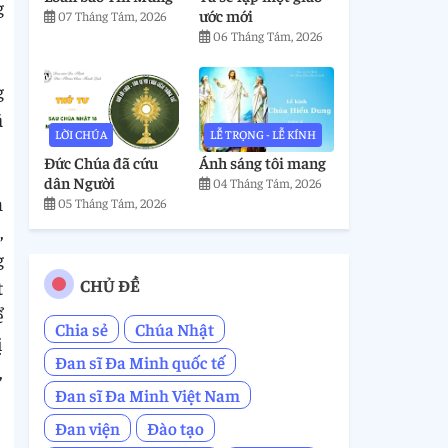
g
ước mới
07 Tháng Tám, 2026
06 Tháng Tám, 2026
g
ả
LỜI CHÚA
LỄ TRỌNG - LỄ KÍNH
Đức Chúa đã cứu
Ánh sáng tôi mang
dân Người
04 Tháng Tám, 2026
m
05 Tháng Tám, 2026
,
g
CHỦ ĐỀ
t
ể
Chia sẻ
Chúa Nhật
ị
Đan sĩ Đa Minh quốc tế
,
Đan sĩ Đa Minh Việt Nam
Đan viện
Đào tạo