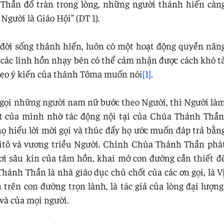
hần đổ tràn trong lòng, những người thánh hiến càn
gười là Giáo Hội” (DT 1).
ỗi đời sống thánh hiến, luôn có một hoạt động quyền năn
các linh hồn nhạy bén có thể cảm nhận được cách khó t
theo ý kiến của thánh Tôma muốn nói
[1]
.
 gọi những người nam nữ bước theo Người, thì Người là
út của mình nhờ tác động nội tại của Chúa Thánh Thần
 hiểu lời mời gọi và thúc đẩy họ ước muốn đáp trả bằn
Kitô và vương triều Người. Chính Chúa Thánh Thần phá
nơi sâu kín của tâm hồn, khai mở con đường cần thiết đ
hánh Thần là nhà giáo dục chủ chốt của các ơn gọi, là V
rên con đường trọn lành, là tác giả của lòng đại lượng
và của mọi người.