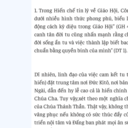
1. Trong Hiến chế tín lý về Giáo Hội, C
dưới nhiều hình thức phong phú, biểu 
động cách kỳ diệu trong Giáo Hội” (GH 
canh tân đời tu cũng nhấn mạnh rằng c
đời sống ẩn tu và việc thành lập biết 
chuẩn bằng quyền bính của mình” (DT 1).
Dĩ nhiên, linh đạo của việc cam kết tu 
hiến) đặt trung tâm nơi Đức Kitô, nơi bả
Ngài, dẫn đến hy lễ cao cả là hiến chín
Chúa Cha. Tuy vậy,xét theo một nghĩa ch
của Chúa Thánh Thần. Thật vậy, không th
vâng phục nếu không có sức thúc đẩy c
triển nội tâm và Đấng ban phát mọi ân s