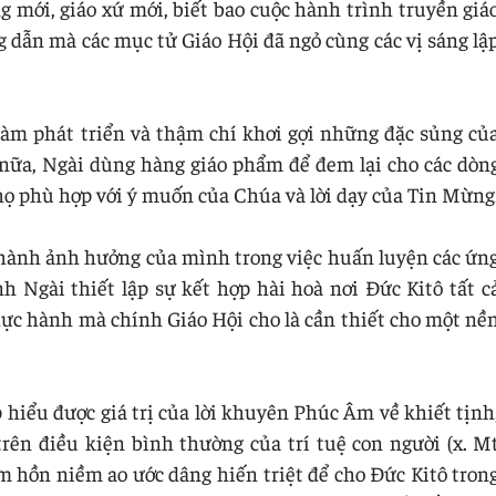
ng mới, giáo xứ mới, biết bao cuộc hành trình truyền giá
 dẫn mà các mục tử Giáo Hội đã ngỏ cùng các vị sáng lậ
àm phát triển và thậm chí khơi gợi những đặc sủng củ
 nữa, Ngài dùng hàng giáo phẩm để đem lại cho các dòn
ọ phù hợp với ý muốn của Chúa và lời dạy của Tin Mừng
hành ảnh hưởng của mình trong việc huấn luyện các ứn
h Ngài thiết lập sự kết hợp hài hoà nơi Đức Kitô tất c
thực hành mà chính Giáo Hội cho là cần thiết cho một nề
hiểu được giá trị của lời khuyên Phúc Âm về khiết tịnh
rên điều kiện bình thường của trí tuệ con người (x. M
tâm hồn niềm ao ước dâng hiến triệt để cho Đức Kitô tron