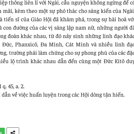
ệp thông liên lỉ với Ngài, cầu nguyện không ngừng để c
 mãi, kèm theo một sự phó thác cho sáng kiến của Ngài
 tiến sĩ của Giáo Hội đã khám phá, trong sự hài hoà vớ
là con đường của các vị sáng lập nam nữ, những người đ
ộng đoàn khác nhau, từ đó nảy sinh những linh đạo khá
ển Đức, Phanxicô, Đa Minh, Cát Minh và nhiều linh đạ
ng, trường phái làm chứng cho sự phong phú của các đặ
iều lộ trình khác nhau dẫn đến cùng một Đức Kitô du
. 45, a. 2.
 dẫn về việc huấn luyện trong các Hội dòng tận hiến.
p