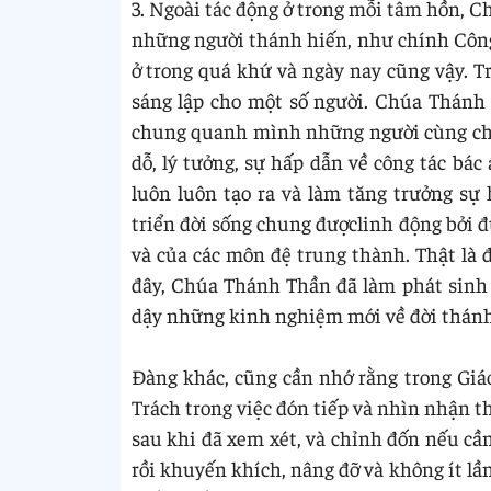
3. Ngoài tác động ở trong mỗi tâm hồn, 
những người thánh hiến, như chính Công
ở trong quá khứ và ngày nay cũng vậy. 
sáng lập cho một số người. Chúa Thánh 
chung quanh mình những người cùng chia
dỗ, lý tưởng, sự hấp dẫn về công tác bá
luôn luôn tạo ra và làm tăng trưởng sự
triển đời sống chung đượclinh động bởi đ
và của các môn đệ trung thành. Thật là 
đây, Chúa Thánh Thần đã làm phát sinh
dậy những kinh nghiệm mới về đời thánh
Đàng khác, cũng cần nhớ rằng trong Gi
Trách trong việc đón tiếp và nhìn nhận t
sau khi đã xem xét, và chỉnh đốn nếu cần
rồi khuyến khích, nâng đỡ và không ít lầ