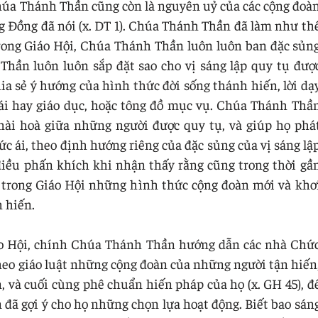
Chúa Thánh Thần cũng còn là nguyên uỷ của các cộng đoà
 Đồng đã nói (x. DT 1). Chúa Thánh Thần đã làm như th
Trong Giáo Hội, Chúa Thánh Thần luôn luôn ban đặc sủn
Thần luôn luôn sắp đặt sao cho vị sáng lập quy tụ đượ
 sẻ ý hướng của hình thức đời sống thánh hiến, lời dạ
c ái hay giáo dục, hoặc tông đồ mục vụ. Chúa Thánh Thầ
 hài hoà giữa những người được quy tụ, và giúp họ phá
ức ái, theo định hướng riêng của đặc sủng của vị sáng lậ
điều phấn khích khi nhận thấy rằng cũng trong thời gầ
 trong Giáo Hội những hình thức cộng đoàn mới và khơ
 hiến.
áo Hội, chính Chúa Thánh Thần hướng dẫn các nhà Chứ
heo giáo luật những cộng đoàn của những người tận hiến
, và cuối cùng phê chuẩn hiến pháp của họ (x. GH 45), đ
n đã gợi ý cho họ những chọn lựa hoạt động. Biết bao sán