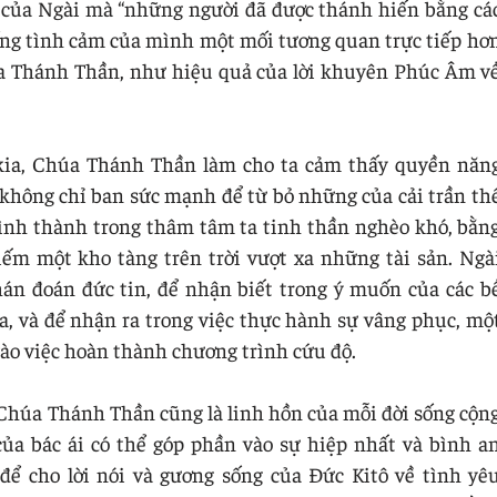
 của Ngài mà “những người đã được thánh hiến bằng cá
sống tình cảm của mình một mối tương quan trực tiếp hơ
úa Thánh Thần, như hiệu quả của lời khuyên Phúc Âm v
kia, Chúa Thánh Thần làm cho ta cảm thấy quyền năn
không chỉ ban sức mạnh để từ bỏ những của cải trần th
hình thành trong thâm tâm ta tinh thần nghèo khó, bằn
m một kho tàng trên trời vượt xa những tài sản. Ngà
hán đoán đức tin, để nhận biết trong ý muốn của các b
, và để nhận ra trong việc thực hành sự vâng phục, mộ
ào việc hoàn thành chương trình cứu độ.
Chúa Thánh Thần cũng là linh hồn của mỗi đời sống cộn
ủa bác ái có thể góp phần vào sự hiệp nhất và bình a
 để cho lời nói và gương sống của Đức Kitô về tình yê