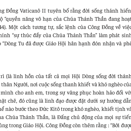
ông Đồng Vaticanô II tuyên bố rằng đời sống thánh hiến
lộ “quyền năng vô hạn của Chúa Thánh Thần đang hoạ
44). Một cách tương tự, sắc lệnh của Công Đồng về việ
hính “sự thúc đẩy của Chúa Thánh Thần” làm phát sin
bao “Dòng Tu đã được Giáo Hội hân hạnh đón nhận và ph
trì (là linh hồn của tất cả mọi Hội Dòng sống đời thán
n thân Người, nơi cuộc sống thanh khiết và khó nghèo củ
h mình cho anh em, trong sự vâng phục hoàn hảo đối vớ
ặt chẽ, đó cũng là linh đạo được đặt dưới sự hướng dẫ
ể nào bước theo Đức Kitô trong khó nghèo, khiết tịnh v
ủa Chúa Thánh Thần, là Đấng chủ động của mọi sự tiế
ủng trong Giáo Hội. Công Đồng còn thêm rằng : “Bởi đượ