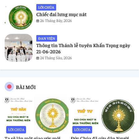
LỜI CHÚA
Chiếc đai lưng mục nát
26 Tháng Bảy, 2026
ĐAN VIỆN
Thông tin Thánh lễ tuyên Khấn Trọng ngày
21-06-2026
24 Tháng Sáu, 2026
BÀI MỚI
LỜI CHÚA
LỜI CHÚA
Ta sẽ lập một giao ước mới
Đức Chúa đã cứu dân Người