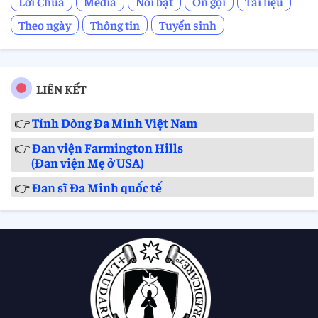
Lời Chúa
Media
Nổi bật
Ơn gọi
Tài liệu
Theo ngày
Thông tin
Tuyển sinh
LIÊN KẾT
👉
Tỉnh Dòng Đa Minh Việt Nam
👉
Đan viện Farmington Hills
(Đan viện Mẹ ở USA)
👉
Đan sĩ Đa Minh quốc tế