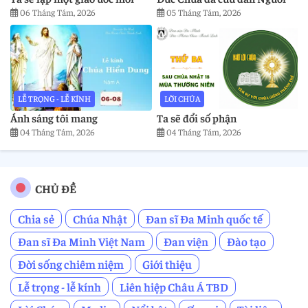
06 Tháng Tám, 2026
05 Tháng Tám, 2026
LỄ TRỌNG - LỄ KÍNH
LỜI CHÚA
Ánh sáng tôi mang
Ta sẽ đổi số phận
04 Tháng Tám, 2026
04 Tháng Tám, 2026
CHỦ ĐỀ
Chia sẻ
Chúa Nhật
Đan sĩ Đa Minh quốc tế
Đan sĩ Đa Minh Việt Nam
Đan viện
Đào tạo
Đời sống chiêm niệm
Giới thiệu
Lễ trọng - lễ kính
Liên hiệp Châu Á TBD