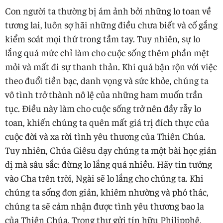
Con người ta thường bị ám ảnh bởi những lo toan về
tương lai, luôn sợ hãi những điều chưa biết và cố gắng
kiểm soát mọi thứ trong tầm tay. Tuy nhiên, sự lo
lắng quá mức chỉ làm cho cuộc sống thêm phần mệt
mỏi và mất đi sự thanh thản. Khi quá bận rộn với việc
theo đuổi tiền bạc, danh vọng và sức khỏe, chúng ta
vô tình trở thành nô lệ của những ham muốn trần
tục. Điều này làm cho cuộc sống trở nên đầy rẫy lo
toan, khiến chúng ta quên mất giá trị đích thực của
cuộc đời và xa rời tình yêu thương của Thiên Chúa.
Tuy nhiên, Chúa Giêsu dạy chúng ta một bài học giản
dị mà sâu sắc: đừng lo lắng quá nhiều. Hãy tin tưởng
vào Cha trên trời, Ngài sẽ lo lắng cho chúng ta. Khi
chúng ta sống đơn giản, khiêm nhường và phó thác,
chúng ta sẽ cảm nhận được tình yêu thương bao la
của Thiên Chúa. Trong thư gửi tín hữu Philipphê,