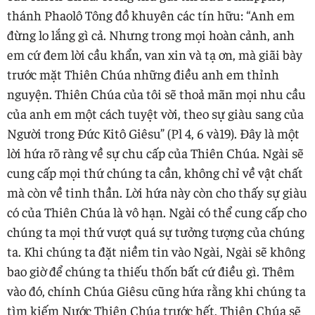
thánh Phaolô Tông đồ khuyên các tín hữu: “Anh em
đừng lo lắng gì cả. Nhưng trong mọi hoàn cảnh, anh
em cứ đem lời cầu khẩn, van xin và tạ ơn, mà giãi bày
trước mặt Thiên Chúa những điều anh em thỉnh
nguyện. Thiên Chúa của tôi sẽ thoả mãn mọi nhu cầu
của anh em một cách tuyệt vời, theo sự giàu sang của
Người trong Đức Kitô Giêsu” (Pl 4, 6 và19). Đây là một
lời hứa rõ ràng về sự chu cấp của Thiên Chúa. Ngài sẽ
cung cấp mọi thứ chúng ta cần, không chỉ về vật chất
mà còn về tinh thần. Lời hứa này còn cho thấy sự giàu
có của Thiên Chúa là vô hạn. Ngài có thể cung cấp cho
chúng ta mọi thứ vượt quá sự tưởng tượng của chúng
ta. Khi chúng ta đặt niềm tin vào Ngài, Ngài sẽ không
bao giờ để chúng ta thiếu thốn bất cứ điều gì. Thêm
vào đó, chính Chúa Giêsu cũng hứa rằng khi chúng ta
tìm kiếm Nước Thiên Chúa trước hết, Thiên Chúa sẽ