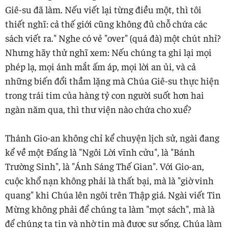
Giê-su đã làm. Nếu viết lại từng điều một, thì tôi
thiết nghĩ: cả thế giới cũng không đủ chỗ chứa các
sách viết ra." Nghe có vẻ "over" (quá đà) một chút nhỉ?
Nhưng hãy thử nghĩ xem: Nếu chúng ta ghi lại mọi
phép lạ, mọi ánh mắt ấm áp, mọi lời an ủi, và cả
những biến đổi thầm lặng mà Chúa Giê-su thực hiện
trong trái tim của hàng tỷ con người suốt hơn hai
ngàn năm qua, thì thư viện nào chứa cho xuể?
Thánh Gio-an không chỉ kể chuyện lịch sử, ngài đang
kể về một Đấng là "Ngôi Lời vĩnh cửu", là "Bánh
Trường Sinh", là "Ánh Sáng Thế Gian". Với Gio-an,
cuộc khổ nạn không phải là thất bại, mà là "giờ vinh
quang" khi Chúa lên ngôi trên Thập giá. Ngài viết Tin
Mừng không phải để chúng ta làm "mọt sách", mà là
để chúng ta tin và nhờ tin mà được sự sống. Chúa làm