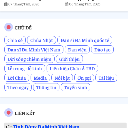
07 Tháng Tám, 2026
06 Tháng Tám, 2026
CHỦ ĐỀ
Chia sẻ
Chúa Nhật
Đan sĩ Đa Minh quốc tế
Đan sĩ Đa Minh Việt Nam
Đan viện
Đào tạo
Đời sống chiêm niệm
Giới thiệu
Lễ trọng - lễ kính
Liên hiệp Châu Á TBD
Lời Chúa
Media
Nổi bật
Ơn gọi
Tài liệu
Theo ngày
Thông tin
Tuyển sinh
LIÊN KẾT
👉
Tỉnh Dòng Đa Minh Việt Nam