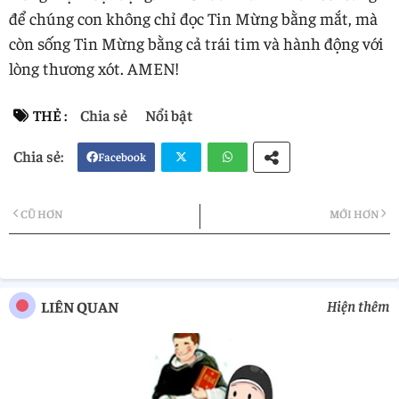
để chúng con không chỉ đọc Tin Mừng bằng mắt, mà
còn sống Tin Mừng bằng cả trái tim và hành động với
lòng thương xót. AMEN!
THẺ :
Chia sẻ
Nổi bật
Facebook
Twi
Wh
CŨ HƠN
MỚI HƠN
tter
atsa
pp
Hiện thêm
LIÊN QUAN