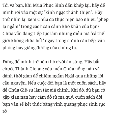
Tôi và bạn, khi Mùa Phục Sinh dần khép lại, hãy để
mình rơi vào một sự "kinh ngạc thánh thiện". Hãy
thử nhìn lại xem Chúa đã thực hiện bao nhiêu "phép
lạ ngầm" trong các hoàn cảnh khó khăn của bạn?
Chúa vẫn đang tiếp tục làm những điều mà "cả thế
giới không chứa hết" ngay trong chính căn bếp, văn
phòng hay giảng đường của chúng ta.
Đừng để mình trở nên thờ ơ với ân sủng. Hãy bắt
chước Thánh Gio-an: yêu mến Chúa nồng nàn và
dành thời gian để chiêm ngắm Ngài qua những lời
cầu nguyện. Nếu cuộc đời bạn là một cuốn sách, hãy
để Chúa Giê-su làm tác giả chính. Khi đó, dù bạn có
gặp gian nan hay cám dỗ từ ma quỷ, cuốn sách đời
bạn vẫn sẽ kết thúc bằng vinh quang phục sinh rực
rỡ.