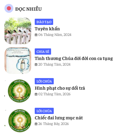
ĐỌC NHIỀU
ĐÀO TẠO
Tuyên khấn
06 Tháng Năm, 2024
CHIA SẺ
Tình thương Chúa đời đời con ca tụng
20 Tháng Tám, 2024
LỜI CHÚA
Hình phạt cho sự dối trá
02 Tháng Tám, 2026
LỜI CHÚA
Chiếc đai lưng mục nát
26 Tháng Bảy, 2026