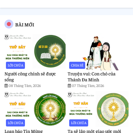
BÀI MỚI
LỜI CHÚA
CHIA SẺ
Người công chính sẽ được
Truyện vui: Con chó của
sống
Thánh Đa Minh
08 Tháng Tám, 2026
07 Tháng Tám, 2026
LỜI CHÚA
LỜI CHÚA
Loan báo Tin Mừng
Ta sẽ lập một giao ước mới