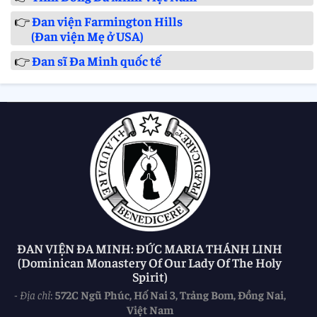
👉
Đan viện Farmington Hills
(Đan viện Mẹ ở USA)
👉
Đan sĩ Đa Minh quốc tế
ĐAN VIỆN ĐA MINH: ĐỨC MARIA THÁNH LINH
(Dominican Monastery Of Our Lady Of The Holy
Spirit)
-
Địa chỉ
:
572C Ngũ Phúc, Hố Nai 3, Trảng Bom, Đồng Nai,
Việt Nam