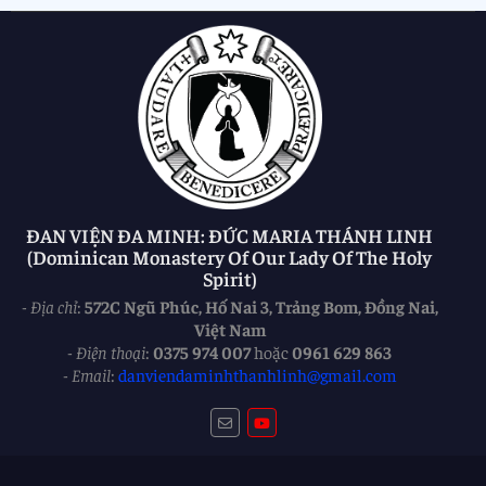
ĐAN VIỆN ĐA MINH: ĐỨC MARIA THÁNH LINH
(Dominican Monastery Of Our Lady Of The Holy
Spirit)
-
Địa chỉ
:
572C Ngũ Phúc, Hố Nai 3, Trảng Bom, Đồng Nai,
Việt Nam
-
Điện thoại
:
0375 974 007
hoặc
0961 629 863
-
Email
:
danviendaminhthanhlinh@gmail.com