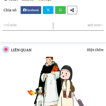
Facebook
Twi
Wh
CŨ HƠN
MỚI HƠN
tter
atsa
pp
Hiện thêm
LIÊN QUAN