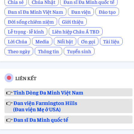
Chia sẻ
Chúa Nhật
Đan sĩ Đa Minh quốc tế
Đan sĩ Đa Minh Việt Nam
Đan viện
Đào tạo
Đời sống chiêm niệm
Giới thiệu
Lễ trọng - lễ kính
Liên hiệp Châu Á TBD
Lời Chúa
Media
Nổi bật
Ơn gọi
Tài liệu
Theo ngày
Thông tin
Tuyển sinh
LIÊN KẾT
👉
Tỉnh Dòng Đa Minh Việt Nam
👉
Đan viện Farmington Hills
(Đan viện Mẹ ở USA)
👉
Đan sĩ Đa Minh quốc tế