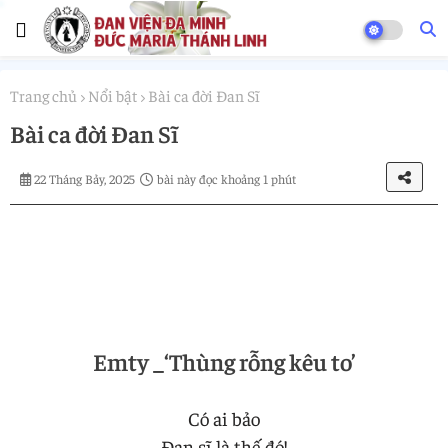
Trang chủ
Nổi bật
Bài ca đời Đan Sĩ
Bài ca đời Đan Sĩ
22 Tháng Bảy, 2025
bài này đọc khoảng 1 phút
Emty _‘Thùng rỗng kêu to’
Có ai bảo
Đan sĩ là thế đó!