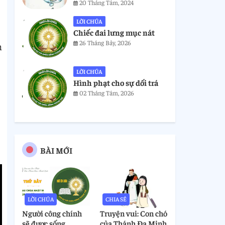
20 Tháng Tám, 2024
LỜI CHÚA
Chiếc đai lưng mục nát
26 Tháng Bảy, 2026
n
LỜI CHÚA
Hình phạt cho sự dối trá
02 Tháng Tám, 2026
BÀI MỚI
LỜI CHÚA
CHIA SẺ
Người công chính
Truyện vui: Con chó
sẽ được sống
của Thánh Đa Minh