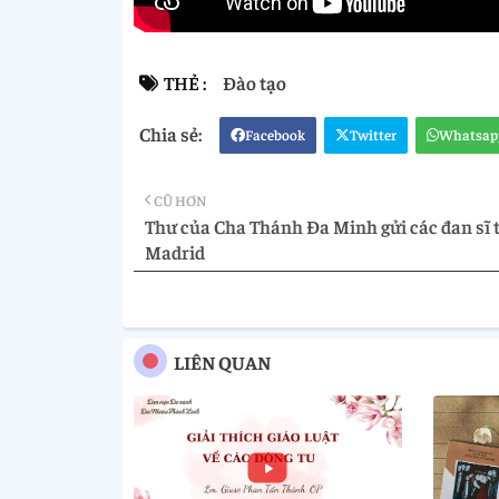
THẺ :
Đào tạo
Facebook
Twitter
Whatsap
CŨ HƠN
Thư của Cha Thánh Đa Minh gửi các đan sĩ t
Madrid
LIÊN QUAN