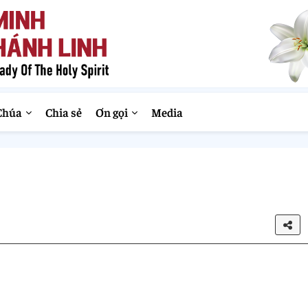
Chúa
Chia sẻ
Ơn gọi
Media