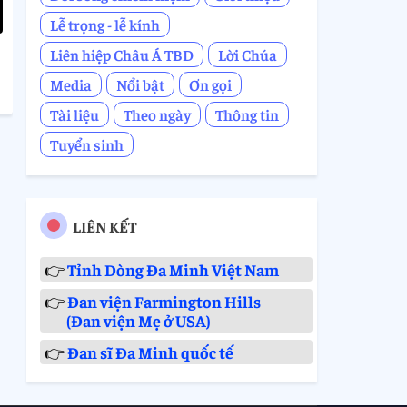
Lễ trọng - lễ kính
Liên hiệp Châu Á TBD
Lời Chúa
Media
Nổi bật
Ơn gọi
Tài liệu
Theo ngày
Thông tin
Tuyển sinh
LIÊN KẾT
👉
Tỉnh Dòng Đa Minh Việt Nam
👉
Đan viện Farmington Hills
(Đan viện Mẹ ở USA)
👉
Đan sĩ Đa Minh quốc tế