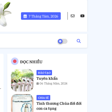
7 Tháng Tám, 2026
ĐỌC NHIỀU
ĐÀO TẠO
Tuyên khấn
06 Tháng Năm, 2024
CHIA SẺ
Tình thương Chúa đời đời
con ca tụng