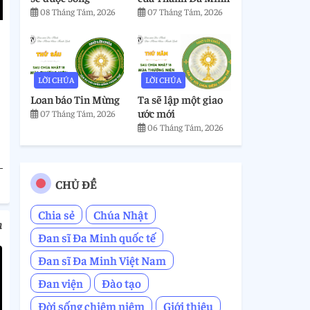
08 Tháng Tám, 2026
07 Tháng Tám, 2026
LỜI CHÚA
LỜI CHÚA
Loan báo Tin Mừng
Ta sẽ lập một giao
ước mới
07 Tháng Tám, 2026
06 Tháng Tám, 2026
CHỦ ĐỀ
Chia sẻ
Chúa Nhật
m
Đan sĩ Đa Minh quốc tế
Đan sĩ Đa Minh Việt Nam
Đan viện
Đào tạo
Đời sống chiêm niệm
Giới thiệu