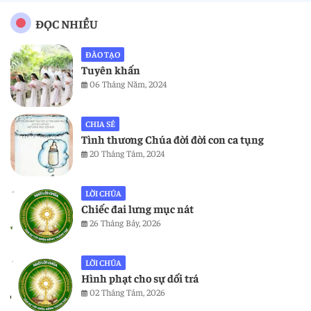
ĐỌC NHIỀU
ĐÀO TẠO
Tuyên khấn
06 Tháng Năm, 2024
CHIA SẺ
Tình thương Chúa đời đời con ca tụng
20 Tháng Tám, 2024
LỜI CHÚA
Chiếc đai lưng mục nát
26 Tháng Bảy, 2026
LỜI CHÚA
Hình phạt cho sự dối trá
02 Tháng Tám, 2026