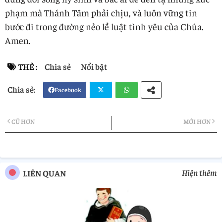
phạm mà Thánh Tâm phải chịu, và luôn vững tin
bước đi trong đường nẻo lề luật tình yêu của Chúa.
Amen.
THẺ :
Chia sẻ
Nổi bật
Facebook
Twi
Wh
CŨ HƠN
MỚI HƠN
tter
atsa
pp
Hiện thêm
LIÊN QUAN