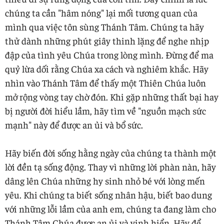
chúng ta cần "hâm nóng" lại mối tương quan của
mình qua việc tôn sùng Thánh Tâm. Chúng ta hãy
thử dành những phút giây thinh lặng để nghe nhịp
đập của tình yêu Chúa trong lòng mình. Đừng để ma
quỷ lừa dối rằng Chúa xa cách và nghiêm khắc. Hãy
nhìn vào Thánh Tâm để thấy một Thiên Chúa luôn
mở rộng vòng tay chờ đón. Khi gặp những thất bại hay
bị người đời hiểu lầm, hãy tìm về "nguồn mạch sức
mạnh" này để được an ủi và bổ sức.
Hãy biến đời sống hằng ngày của chúng ta thành một
lời đền tạ sống động. Thay vì những lời phàn nàn, hãy
dâng lên Chúa những hy sinh nhỏ bé với lòng mến
yêu. Khi chúng ta biết sống nhân hậu, biết bao dung
với những lỗi lầm của anh em, chúng ta đang làm cho
Thánh Tâm Chúa được an ủi và vinh hiển. Hãy để