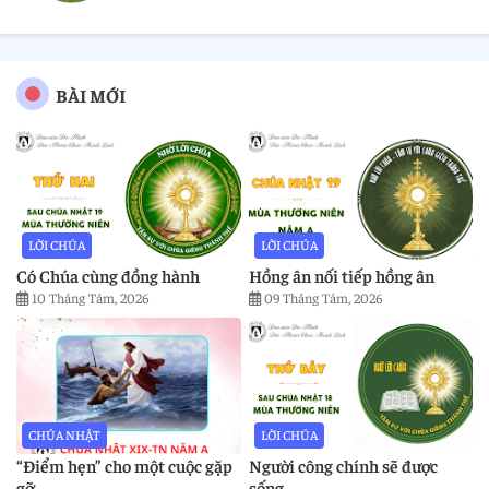
BÀI MỚI
LỜI CHÚA
LỜI CHÚA
Có Chúa cùng đồng hành
Hồng ân nối tiếp hồng ân
10 Tháng Tám, 2026
09 Tháng Tám, 2026
CHÚA NHẬT
LỜI CHÚA
“Điểm hẹn” cho một cuộc gặp
Người công chính sẽ được
gỡ
sống