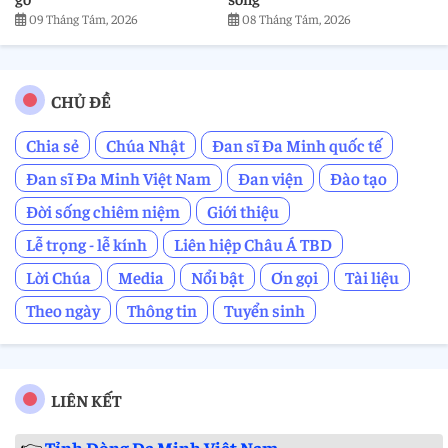
09 Tháng Tám, 2026
08 Tháng Tám, 2026
CHỦ ĐỀ
Chia sẻ
Chúa Nhật
Đan sĩ Đa Minh quốc tế
Đan sĩ Đa Minh Việt Nam
Đan viện
Đào tạo
Đời sống chiêm niệm
Giới thiệu
Lễ trọng - lễ kính
Liên hiệp Châu Á TBD
Lời Chúa
Media
Nổi bật
Ơn gọi
Tài liệu
Theo ngày
Thông tin
Tuyển sinh
LIÊN KẾT
👉
Tỉnh Dòng Đa Minh Việt Nam