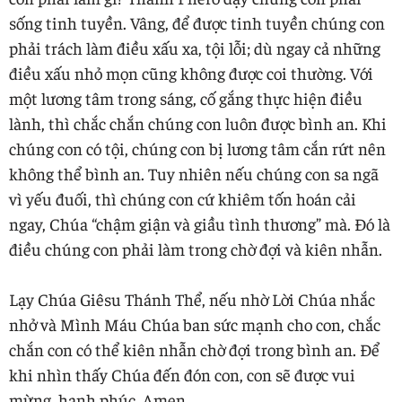
sống tinh tuyền. Vâng, để được tinh tuyền chúng con
phải trách làm điều xấu xa, tội lỗi; dù ngay cả những
điều xấu nhỏ mọn cũng không được coi thường. Với
một lương tâm trong sáng, cố gắng thực hiện điều
lành, thì chắc chắn chúng con luôn được bình an. Khi
chúng con có tội, chúng con bị lương tâm cắn rứt nên
không thể bình an. Tuy nhiên nếu chúng con sa ngã
vì yếu đuối, thì chúng con cứ khiêm tốn hoán cải
ngay, Chúa “chậm giận và giầu tình thương” mà. Đó là
điều chúng con phải làm trong chờ đợi và kiên nhẫn.
Lạy Chúa Giêsu Thánh Thể, nếu nhờ Lời Chúa nhắc
nhở và Mình Máu Chúa ban sức mạnh cho con, chắc
chắn con có thể kiên nhẫn chờ đợi trong bình an. Để
khi nhìn thấy Chúa đến đón con, con sẽ được vui
mừng, hạnh phúc. Amen