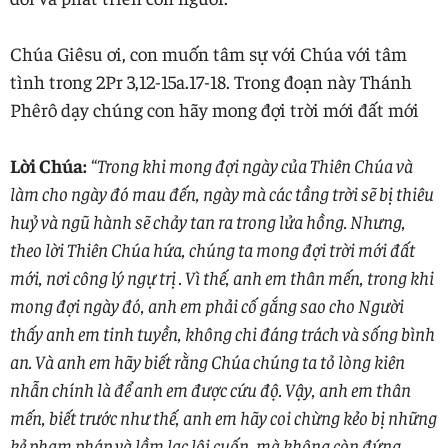
Chúa Giêsu ơi, con muốn tâm sự với Chúa với tâm
tình trong 2Pr 3,12-15a.17-18. Trong đoạn này Thánh
Phêrô dạy chúng con hãy mong đợi trời mới đất mới
Lời Chúa:
“
Trong khi mong đợi ngày của Thiên Chúa và
làm cho ngày đó mau đến, ngày mà các tầng trời sẽ bị thiêu
huỷ và ngũ hành sẽ chảy tan ra trong lửa hồng. Nhưng,
theo lời Thiên Chúa hứa, chúng ta mong đợi trời mới đất
mới, nơi công lý ngự trị . Vì thế, anh em thân mến, trong khi
mong đợi ngày đó, anh em phải cố gắng sao cho Người
thấy anh em tinh tuyền, không chi đáng trách và sống bình
an. Và anh em hãy biết rằng Chúa chúng ta tỏ lòng kiên
nhẫn chính là để anh em được cứu độ. Vậy, anh em thân
mến, biết trước như thế, anh em hãy coi chừng kẻo bị những
kẻ phạm pháp và lầm lạc lôi cuốn, mà không còn đứng