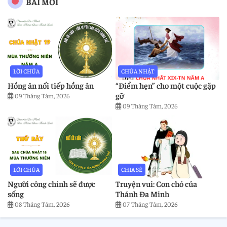
BÀI MỚI
LỜI CHÚA
CHÚA NHẬT
Hồng ân nối tiếp hồng ân
“Điểm hẹn” cho một cuộc gặp
gỡ
09 Tháng Tám, 2026
09 Tháng Tám, 2026
LỜI CHÚA
CHIA SẺ
Người công chính sẽ được
Truyện vui: Con chó của
sống
Thánh Đa Minh
08 Tháng Tám, 2026
07 Tháng Tám, 2026