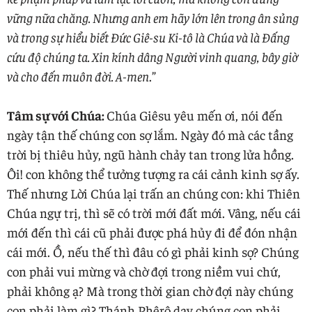
vững nữa chăng. Nhưng anh em hãy lớn lên trong ân sủng
và trong sự hiểu biết Đức Giê-su Ki-tô là Chúa và là Đấng
cứu độ chúng ta. Xin kính dâng Người vinh quang, bây giờ
và cho đến muôn đời. A-men
.”
Tâm sự với Chúa:
Chúa Giêsu yêu mến ơi, nói đến
ngày tận thế chúng con sợ lắm. Ngày đó mà các tầng
trời bị thiêu hủy, ngũ hành chảy tan trong lửa hồng.
Ôi! con không thể tưởng tượng ra cái cảnh kinh sợ ấy.
Thế nhưng Lời Chúa lại trấn an chúng con: khi Thiên
Chúa ngự trị, thì sẽ có trời mới đất mới. Vâng, nếu cái
mới đến thì cái cũ phải được phá hủy đi để đón nhận
cái mới. Ồ, nếu thế thì đâu có gì phải kinh sợ? Chúng
con phải vui mừng và chờ đợi trong niềm vui chứ,
phải không ạ? Mà trong thời gian chờ đợi này chúng
con phải làm gì? Thánh Phêrô dạy chúng con phải