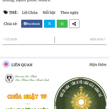
THẺ :
Lời Chúa
Nổi bật
Theo ngày
Facebook
Twi
Wh
CŨ HƠN
MỚI HƠN
tter
atsa
pp
Hiện thêm
LIÊN QUAN