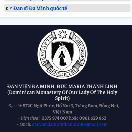
👉
Đan sĩ Đa Minh quốc tế
ĐAN VIỆN ĐA MINH: ĐỨC MARIA THÁNH LINH
(Dominican Monastery Of Our Lady Of The Holy
Spirit)
-
Địa chỉ
:
572C Ngũ Phúc, Hố Nai 3, Trảng Bom, Đồng Nai,
Việt Nam
-
Điện thoại
:
0375 974 007
hoặc
0961 629 863
-
Email
:
danviendaminhthanhlinh@gmail.com