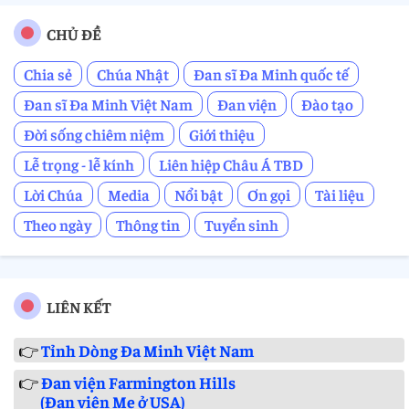
CHỦ ĐỀ
Chia sẻ
Chúa Nhật
Đan sĩ Đa Minh quốc tế
Đan sĩ Đa Minh Việt Nam
Đan viện
Đào tạo
Đời sống chiêm niệm
Giới thiệu
Lễ trọng - lễ kính
Liên hiệp Châu Á TBD
Lời Chúa
Media
Nổi bật
Ơn gọi
Tài liệu
Theo ngày
Thông tin
Tuyển sinh
LIÊN KẾT
👉
Tỉnh Dòng Đa Minh Việt Nam
👉
Đan viện Farmington Hills
(Đan viện Mẹ ở USA)