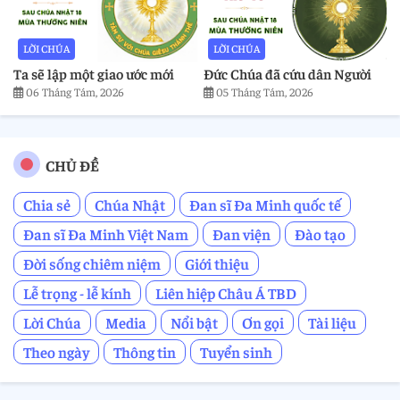
LỜI CHÚA
LỜI CHÚA
Ta sẽ lập một giao ước mới
Đức Chúa đã cứu dân Người
06 Tháng Tám, 2026
05 Tháng Tám, 2026
CHỦ ĐỀ
Chia sẻ
Chúa Nhật
Đan sĩ Đa Minh quốc tế
Đan sĩ Đa Minh Việt Nam
Đan viện
Đào tạo
Đời sống chiêm niệm
Giới thiệu
Lễ trọng - lễ kính
Liên hiệp Châu Á TBD
Lời Chúa
Media
Nổi bật
Ơn gọi
Tài liệu
Theo ngày
Thông tin
Tuyển sinh