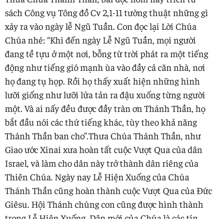
sách Công vụ Tông đồ Cv 2,1-11 tường thuật những gì
xảy ra vào ngày lễ Ngũ Tuần. Con đọc lại Lời Chúa
Chúa nhé: “Khi đến ngày Lễ Ngũ Tuần, mọi người
đang tề tựu ở một nơi, bỗng từ trời phát ra một tiếng
động như tiếng gió mạnh ùa vào đầy cả căn nhà, nơi
họ đang tụ họp. Rồi họ thấy xuất hiện những hình
lưỡi giống như lưỡi lửa tản ra đậu xuống từng người
một. Và ai nấy đều được đầy tràn ơn Thánh Thần, họ
bắt đầu nói các thứ tiếng khác, tùy theo khả năng
Thánh Thần ban cho”.Thưa Chúa Thánh Thần, như
Giao ước Xinai xưa hoàn tất cuộc Vượt Qua của dân
Israel, và làm cho dân này trở thành dân riêng của
Thiên Chúa. Ngày nay Lễ Hiện Xuống của Chúa
Thánh Thần cũng hoàn thành cuộc Vượt Qua của Đức
Giêsu. Hội Thánh chúng con cũng được hình thành
trong Lễ Hiện Xuống. Dân mới của Chúa là các tín