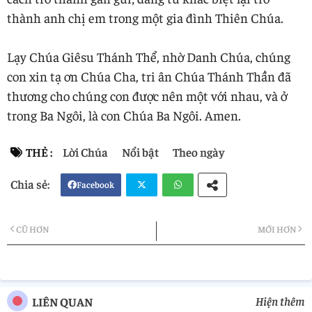
thành anh chị em trong một gia đình Thiên Chúa.
Lạy Chúa Giêsu Thánh Thể, nhờ Danh Chúa, chúng
con xin tạ ơn Chúa Cha, tri ân Chúa Thánh Thần đã
thương cho chúng con được nên một với nhau, và ở
trong Ba Ngôi, là con Chúa Ba Ngôi. Amen.
THẺ :
Lời Chúa
Nổi bật
Theo ngày
Facebook
Twi
Wh
CŨ HƠN
MỚI HƠN
tter
atsa
pp
Hiện thêm
LIÊN QUAN