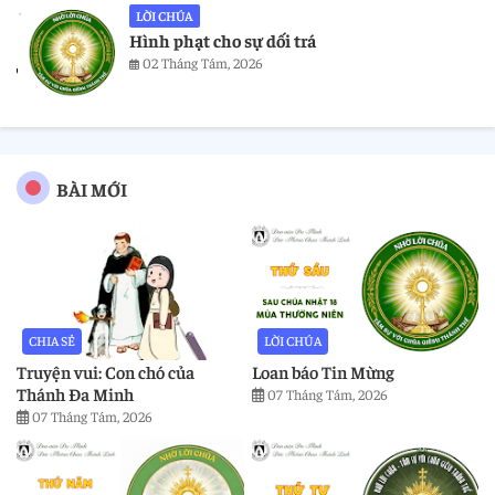
LỜI CHÚA
Hình phạt cho sự dối trá
02 Tháng Tám, 2026
BÀI MỚI
CHIA SẺ
LỜI CHÚA
Truyện vui: Con chó của
Loan báo Tin Mừng
Thánh Đa Minh
07 Tháng Tám, 2026
07 Tháng Tám, 2026