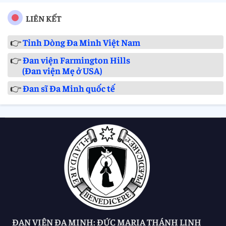
LIÊN KẾT
👉
Tỉnh Dòng Đa Minh Việt Nam
👉
Đan viện Farmington Hills
(Đan viện Mẹ ở USA)
👉
Đan sĩ Đa Minh quốc tế
ĐAN VIỆN ĐA MINH: ĐỨC MARIA THÁNH LINH