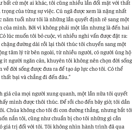
 bất cứ một ai khác, tôi cũng nhiều lần đối mặt với thất
n trọng của từng sự việc. Cú ngã được xem là nặng nhất
ục năm tuổi như tôi là những lần quyết định rẽ sang một
n của mình. Bởi vì không phải một lần nhưng là đến hai
 Có lúc muốn tôi bỏ cuộc, vì nhiều nghi vấn được đặt ra:
t chặng đường dài rồi lại thôi thúc tôi chuyển sang một
ng tâm lý từ bên ngoài, từ nhiều người, có người ủng hộ
g ít người ngăn cản, khuyên tôi không nên chọn đời sống
ề đời sống được đưa ra để tạo áp lực cho tôi. Có thể
 thất bại và chẳng đi đến đâu.”
h giá của mọi người xung quanh, một lần nữa tôi quyết
thấy mình được thôi thúc. Để rồi cho đến bây giờ, tôi dần
i. Chúa không cho tôi đi con đường thẳng, nhưng bắt tô
ốn nắn tôi, cũng như chuẩn bị cho tôi những gì cần
ó giá trị đối với tôi. Tôi không nhìn hành trình đã qua