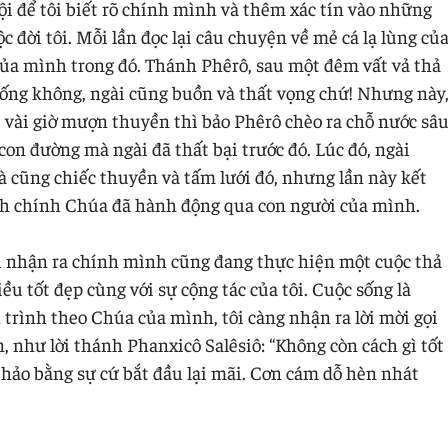
ội để tôi biết rõ chính mình và thêm xác tín vào những
c đời tôi. Mỗi lần đọc lại câu chuyện về mẻ cá lạ lùng củ
của mình trong đó. Thánh Phêrô, sau một đêm vất vả thả
trống không, ngài cũng buồn và thất vọng chứ! Nhưng này
 vài giờ mượn thuyền thì bảo Phêrô chèo ra chỗ nước sâ
 con đường mà ngài đã thất bại trước đó. Lúc đó, ngài
là cũng chiếc thuyền và tấm lưới đó, nhưng lần này kết
nh chính Chúa đã hành động qua con người của mình.
i nhận ra chính mình cũng đang thực hiện một cuộc thả
ều tốt đẹp cùng với sự cộng tác của tôi. Cuộc sống là
 trình theo Chúa của mình, tôi càng nhận ra lời mời gọi
n, như lời thánh Phanxicô Salêsiô: “Không còn cách gì tốt
 hảo bằng sự cứ bắt đầu lại mãi. Cơn cám dỗ hèn nhát