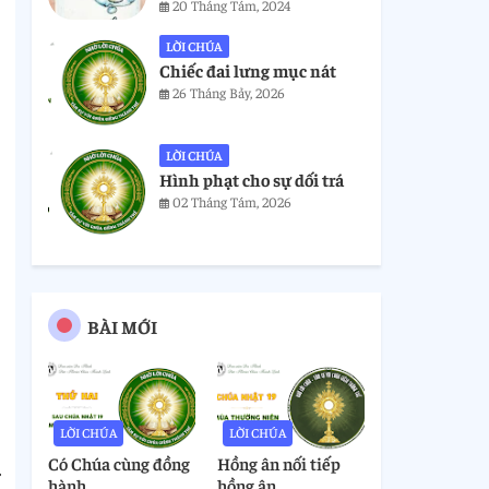
20 Tháng Tám, 2024
LỜI CHÚA
Chiếc đai lưng mục nát
26 Tháng Bảy, 2026
LỜI CHÚA
Hình phạt cho sự dối trá
02 Tháng Tám, 2026
BÀI MỚI
LỜI CHÚA
LỜI CHÚA
Có Chúa cùng đồng
Hồng ân nối tiếp
.
hành
hồng ân