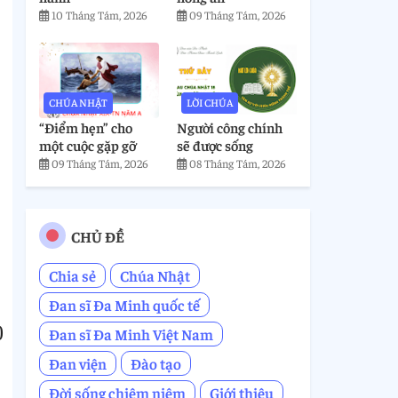
10 Tháng Tám, 2026
09 Tháng Tám, 2026
CHÚA NHẬT
LỜI CHÚA
“Điểm hẹn” cho
Người công chính
một cuộc gặp gỡ
sẽ được sống
09 Tháng Tám, 2026
08 Tháng Tám, 2026
CHỦ ĐỀ
Chia sẻ
Chúa Nhật
Đan sĩ Đa Minh quốc tế
)
Đan sĩ Đa Minh Việt Nam
Đan viện
Đào tạo
Đời sống chiêm niệm
Giới thiệu