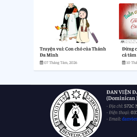
Truyện vui: Con chó của Thánh
Đừng ch
Đa Minh
cả tâm
07 Tháng Tám, 2026
10 Thá
ĐAN VIỆN Đ
(Dominican M
-
Địa chỉ
:
572C 
-
Điện thoại
:
03
-
Email
:
danvie