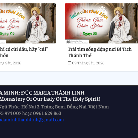
ỉ có cúi đầu, hãy "cúi"
Trái tim sống động nơi Bí Tích
 hồn
Thánh Thể
ng Sáu, 2026
09 Tháng Sáu, 2026
A MINH: ĐỨC MARIA THÁNH LINH
onastery Of Our Lady Of The Holy Spirit)
Ngũ Phúc, Hố Nai 3, Trảng Bom, Đồng Nai, Việt Nam
75 974 007
hoặc
0961 629 863
ndaminhthanhlinh@gmail.com