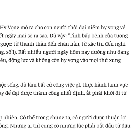
 Vọng mở ra cho con người thời đại niềm hy vọng về
t ngày mai sẽ ra sao. Dù vậy: “Tính bấp bênh của tương
 ngược: từ thanh thản đến chán nản, từ xác tín đến nghi
ng, số 1). Rất nhiều người ngày hôm nay dường như đang
tiêu, động lực và không còn hy vọng vào mọi thứ xung
ộc sống, dù làm bất cứ công việc gì, thực hành lãnh vực
 để đạt được thành công nhất định, ắt phải khởi đi từ
tự nhiên. Có thể trong chúng ta, có người được thuận lợi
ông. Nhưng ai thì cũng có những lúc phải bắt đầu từ đâu