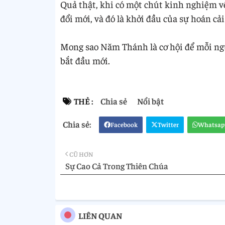
Quả thật, khi có một chút kinh nghiệm về
đổi mới, và đó là khởi đầu của sự hoán cả
Mong sao Năm Thánh là cơ hội để mỗi ng
bắt đầu mới.
THẺ :
Chia sẻ
Nổi bật
Facebook
Twitter
Whatsap
CŨ HƠN
Sự Cao Cả Trong Thiên Chúa
LIÊN QUAN