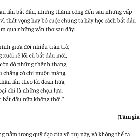
u lần bắt đầu, nhưng thành công đến sau những vấp
 vì thất vọng hay bỏ cuộc chúng ta hãy học cách bắt đầu
 gắm qua những vần thơ sau đây:
ình giữa đời nhiều trăn trở,
xuôi rẽ lối cũ bắt đầu mới,
 còn đó những thênh thang,
u chẳng có chi muộn màng.
hân lần theo lời đoan hứa,
bại chỉ là những chọn lựa,
c bắt đầu nữa không thôi.”
(Tâm gia
g nằm trong quỹ đạo của vũ trụ này, và không thể ra