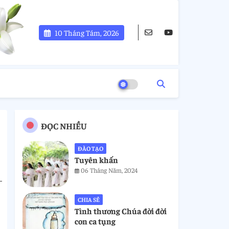
10 Tháng Tám, 2026
ĐỌC NHIỀU
ĐÀO TẠO
Tuyên khấn
06 Tháng Năm, 2024
CHIA SẺ
Tình thương Chúa đời đời
con ca tụng