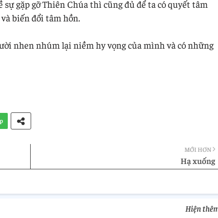
 sự gặp gỡ Thiên Chúa thì cũng đủ để ta có quyết tâm
i và biến đổi tâm hồn.
ười nhen nhúm lại niềm hy vọng của mình và có những
p
MỚI HƠN
Hạ xuống
Hiện thê