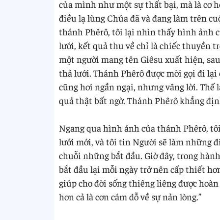
của mình như một sự thất bại, mà là cơ h
điều lạ lùng Chúa đã và đang làm trên cuộ
thánh Phêrô, tôi lại nhìn thấy hình ảnh 
lưới, kết quả thu về chỉ là chiếc thuyền 
một người mang tên Giêsu xuất hiện, sau
thả lưới. Thánh Phêrô được mời gọi đi lại
cũng hơi ngần ngại, nhưng vâng lời. Thế 
quả thật bất ngờ. Thánh Phêrô khẳng đị
Ngang qua hình ảnh của thánh Phêrô, tô
lưới mới, và tôi tin Người sẽ làm những đi
chuỗi những bắt đầu. Giờ đây, trong hành
bắt đầu lại mỗi ngày trở nên cấp thiết hơ
giúp cho đời sống thiêng liêng được hoàn
hơn cả là cơn cám dỗ về sự nản lòng.”