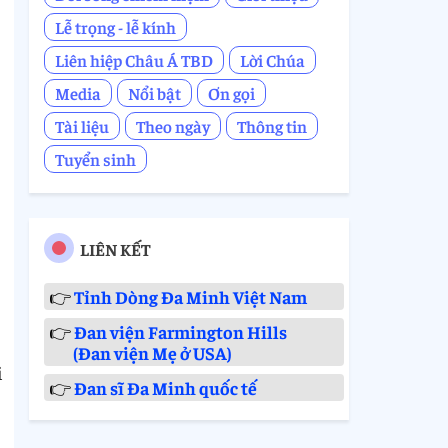
Lễ trọng - lễ kính
Liên hiệp Châu Á TBD
Lời Chúa
Media
Nổi bật
Ơn gọi
Tài liệu
Theo ngày
Thông tin
Tuyển sinh
LIÊN KẾT
👉
Tỉnh Dòng Đa Minh Việt Nam
👉
Đan viện Farmington Hills
(Đan viện Mẹ ở USA)
i
👉
Đan sĩ Đa Minh quốc tế