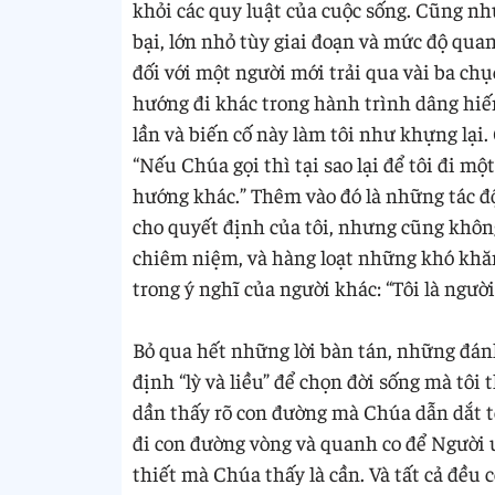
khỏi các quy luật của cuộc sống. Cũng như
bại, lớn nhỏ tùy giai đoạn và mức độ qua
đối với một người mới trải qua vài ba ch
hướng đi khác trong hành trình dâng hiế
lần và biến cố này làm tôi như khựng lại.
“Nếu Chúa gọi thì tại sao lại để tôi đi mộ
hướng khác.” Thêm vào đó là những tác độ
cho quyết định của tôi, nhưng cũng khôn
chiêm niệm, và hàng loạt những khó khăn v
trong ý nghĩ của người khác: “Tôi là người
Bỏ qua hết những lời bàn tán, những đán
định “lỳ và liều” để chọn đời sống mà tôi 
dần thấy rõ con đường mà Chúa dẫn dắt tô
đi con đường vòng và quanh co để Người u
thiết mà Chúa thấy là cần. Và tất cả đều c