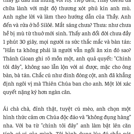
chữa lành với mật độ thương xót phủ kín anh mù.
Anh nghe lời và làm theo hướng dẫn của Thầy. Anh
đến và rửa ở hồ Silôê. Mắt sáng chưa? Thưa: như chưa
hề bị mù từ thuở mới sinh. Thấy anh đổi đời chưa đầy
1 phút 30 giây, mọi người ra sức thắc mắc và bàn tán:
"Hắn ta không phải là người vẫn ngồi ăn xin đó sao?
Thánh Gioan ghi rõ mồn một, anh quả quyết: "Chính
tôi đây", không sao lẫn lộn với ai được, mặc cho ông
bàn, bà tán. Chắc cú như đinh đóng cột, anh đã khẳng
định ngôi vị mà Thiên Chúa ban cho anh. Một lời xác
quyết nặng ký hơn ngàn cân.
Ái chà chà, đỉnh thật, tuyệt cú mèo, anh chọn một
hình thức cảm ơn Chúa độc đáo và “không đụng hàng”
nha. Với ba từ "chính tôi đây" anh làm bật lên căn
tính cá vị của mình. Tôi hình dung lúc đó chắc nét