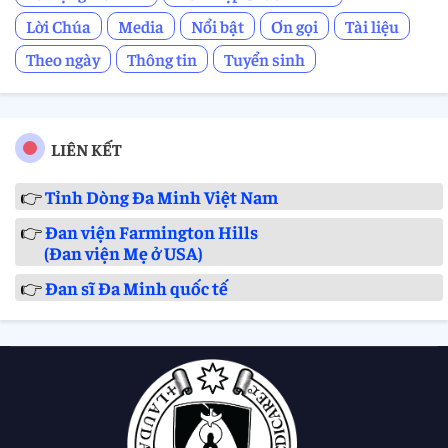
Lời Chúa
Media
Nổi bật
Ơn gọi
Tài liệu
Theo ngày
Thông tin
Tuyển sinh
LIÊN KẾT
👉
Tỉnh Dòng Đa Minh Việt Nam
👉
Đan viện Farmington Hills
(Đan viện Mẹ ở USA)
👉
Đan sĩ Đa Minh quốc tế