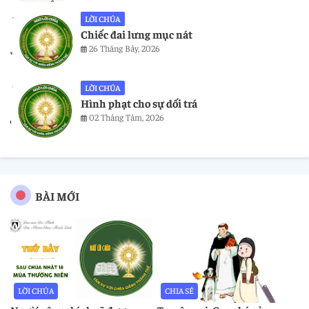
LỜI CHÚA
Chiếc đai lưng mục nát
26 Tháng Bảy, 2026
LỜI CHÚA
Hình phạt cho sự dối trá
02 Tháng Tám, 2026
BÀI MỚI
LỜI CHÚA
CHIA SẺ