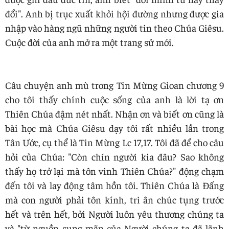
đổi". Anh bị trục xuất khỏi hội đường nhưng được gia
nhập vào hàng ngũ những người tin theo Chúa Giêsu.
Cuộc đời của anh mở ra một trang sử mới.
Câu chuyện anh mù trong Tin Mừng Gioan chương 9
cho tôi thấy chính cuộc sống của anh là lời tạ ơn
Thiên Chúa đậm nét nhất. Nhận ơn và biết ơn cũng là
bài học mà Chúa Giêsu dạy tôi rất nhiều lần trong
Tân Ước, cụ thể là Tin Mừng Lc 17,17. Tôi đã để cho câu
hỏi của Chúa: "Còn chín người kia đâu? Sao không
thấy họ trở lại mà tôn vinh Thiên Chúa?" động chạm
đến tôi và lay động tâm hồn tôi. Thiên Chúa là Đấng
mà con người phải tôn kính, tri ân chúc tụng trước
hết và trên hết, bởi Người luôn yêu thương chúng ta
và "từ nguồn sung mãn của Người chúng ta đã lãnh