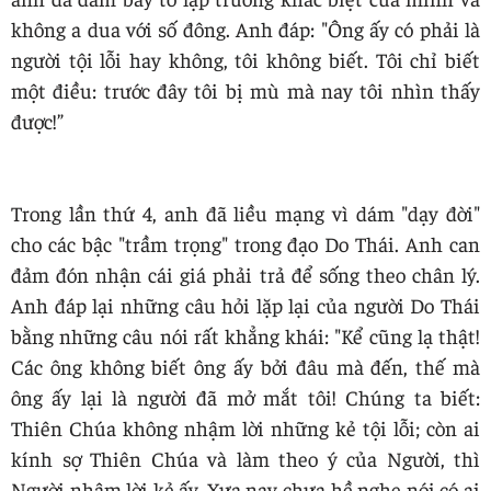
không a dua với số đông. Anh đáp: "Ông ấy có phải là
người tội lỗi hay không, tôi không biết. Tôi chỉ biết
một điều: trước đây tôi bị mù mà nay tôi nhìn thấy
được!”
Trong lần thứ 4, anh đã liều mạng vì dám "dạy đời"
cho các bậc "trầm trọng" trong đạo Do Thái. Anh can
đảm đón nhận cái giá phải trả để sống theo chân lý.
Anh đáp lại những câu hỏi lặp lại của người Do Thái
bằng những câu nói rất khẳng khái: "Kể cũng lạ thật!
Các ông không biết ông ấy bởi đâu mà đến, thế mà
ông ấy lại là người đã mở mắt tôi! Chúng ta biết:
Thiên Chúa không nhậm lời những kẻ tội lỗi; còn ai
kính sợ Thiên Chúa và làm theo ý của Người, thì
Người nhậm lời kẻ ấy. Xưa nay chưa hề nghe nói có ai