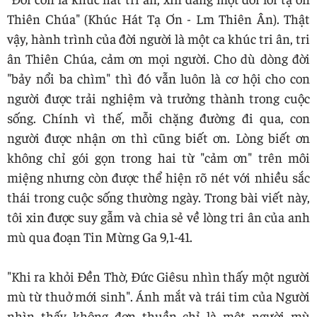
Thiên Chúa" (Khúc Hát Tạ Ơn - Lm Thiên Ân). Thật
vậy, hành trình của đời người là một ca khúc tri ân, tri
ân Thiên Chúa, cảm ơn mọi người. Cho dù dòng đời
"bảy nổi ba chìm" thì đó vẫn luôn là cơ hội cho con
người được trải nghiệm và trưởng thành trong cuộc
sống. Chính vì thế, mỗi chặng đường đi qua, con
người được nhận ơn thì cũng biết ơn. Lòng biết ơn
không chỉ gói gọn trong hai từ "cảm ơn" trên môi
miệng nhưng còn được thể hiện rõ nét với nhiều sắc
thái trong cuộc sống thường ngày. Trong bài viết này,
tôi xin được suy gẫm và chia sẻ về lòng tri ân của anh
mù qua đoạn Tin Mừng Ga 9,1-41.
"Khi ra khỏi Đền Thờ, Đức Giêsu nhìn thấy một người
mù từ thuở mới sinh". Ánh mắt và trái tim của Người
nhìn thấy không đơn thuần chỉ là một người mù