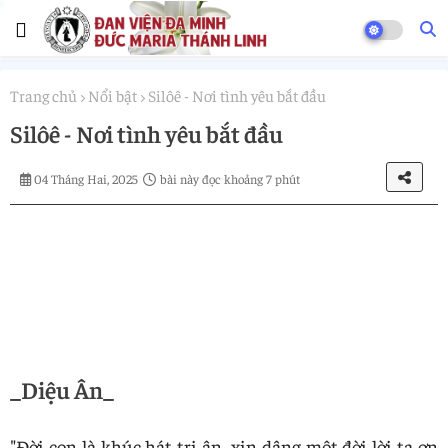
Trang chủ
Nổi bật
Silôê - Nơi tình yêu bắt đầu
Silôê - Nơi tình yêu bắt đầu
04 Tháng Hai, 2025
bài này đọc khoảng 7 phút
_Diệu Ân_
"Đời con là khúc hát tri ân, xin dâng một đời lời tạ ơn