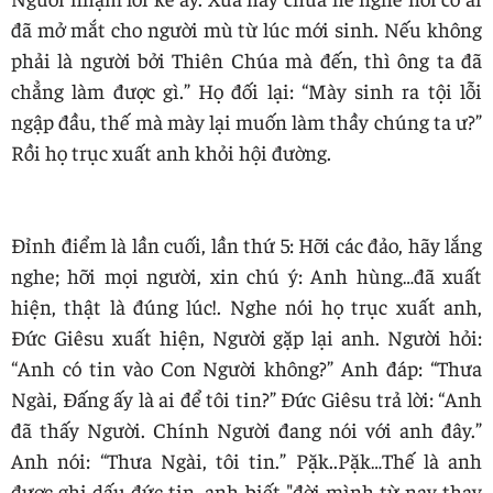
đã mở mắt cho người mù từ lúc mới sinh. Nếu không
phải là người bởi Thiên Chúa mà đến, thì ông ta đã
chẳng làm được gì.” Họ đối lại: “Mày sinh ra tội lỗi
ngập đầu, thế mà mày lại muốn làm thầy chúng ta ư?”
Rồi họ trục xuất anh khỏi hội đường.
Đỉnh điểm là lần cuối, lần thứ 5: Hỡi các đảo, hãy lắng
nghe; hỡi mọi người, xin chú ý: Anh hùng…đã xuất
hiện, thật là đúng lúc!. Nghe nói họ trục xuất anh,
Đức Giêsu xuất hiện, Người gặp lại anh. Người hỏi:
“Anh có tin vào Con Người không?” Anh đáp: “Thưa
Ngài, Đấng ấy là ai để tôi tin?” Đức Giêsu trả lời: “Anh
đã thấy Người. Chính Người đang nói với anh đây.”
Anh nói: “Thưa Ngài, tôi tin.” Pặk..Pặk…Thế là anh
được ghi dấu đức tin, anh biết "đời mình từ nay thay