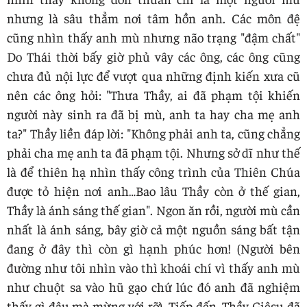
nhưng là sâu thẳm nơi tâm hồn anh. Các môn đệ
cũng nhìn thấy anh mù nhưng não trạng "đậm chất"
Do Thái thời bấy giờ phủ vây các ông, các ông cũng
chưa đủ nội lực để vượt qua những định kiến xưa cũ
nên các ông hỏi: "Thưa Thầy, ai đã phạm tội khiến
người này sinh ra đã bị mù, anh ta hay cha mẹ anh
ta?" Thầy liền đáp lời: "Không phải anh ta, cũng chẳng
phải cha mẹ anh ta đã phạm tội. Nhưng sở dĩ như thế
là để thiên hạ nhìn thấy công trình của Thiên Chúa
được tỏ hiện nơi anh…Bao lâu Thầy còn ở thế gian,
Thầy là ánh sáng thế gian". Ngon ăn rồi, người mù cần
nhất là ánh sáng, bây giờ cả một nguồn sáng bất tận
đang ở đây thì còn gì hạnh phúc hơn! (Người bên
đường như tôi nhìn vào thì khoái chí vì thấy anh mù
như chuột sa vào hũ gạo chứ lúc đó anh đã nghiệm
thấy gì đâu mà mừng với rỡ). Tiếp đến, Thầy Giêsu đã