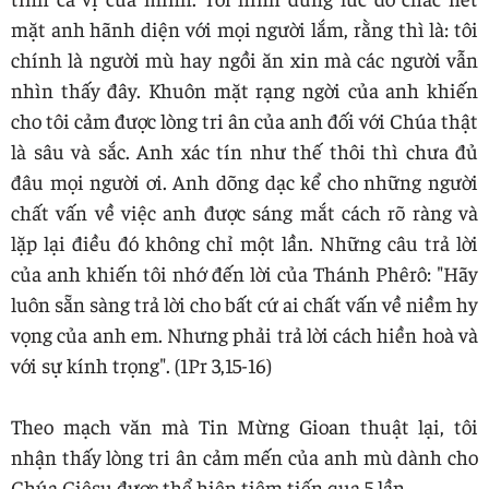
mặt anh hãnh diện với mọi người lắm, rằng thì là: tôi
chính là người mù hay ngồi ăn xin mà các người vẫn
nhìn thấy đây. Khuôn mặt rạng ngời của anh khiến
cho tôi cảm được lòng tri ân của anh đối với Chúa thật
là sâu và sắc. Anh xác tín như thế thôi thì chưa đủ
đâu mọi người ơi. Anh dõng dạc kể cho những người
chất vấn về việc anh được sáng mắt cách rõ ràng và
lặp lại điều đó không chỉ một lần. Những câu trả lời
của anh khiến tôi nhớ đến lời của Thánh Phêrô: "Hãy
luôn sẵn sàng trả lời cho bất cứ ai chất vấn về niềm hy
vọng của anh em. Nhưng phải trả lời cách hiền hoà và
với sự kính trọng". (1Pr 3,15-16)
Theo mạch văn mà Tin Mừng Gioan thuật lại, tôi
nhận thấy lòng tri ân cảm mến của anh mù dành cho
Chúa Giêsu được thể hiện tiệm tiến qua 5 lần.