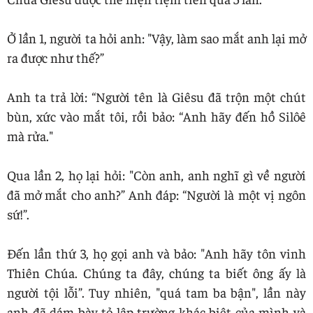
Ở lần 1, người ta hỏi anh: "Vậy, làm sao mắt anh lại mở
ra được như thế?”
Anh ta trả lời: “Người tên là Giêsu đã trộn một chút
bùn, xức vào mắt tôi, rồi bảo: “Anh hãy đến hồ Silôê
mà rửa."
Qua lần 2, họ lại hỏi: "Còn anh, anh nghĩ gì về người
đã mở mắt cho anh?” Anh đáp: “Người là một vị ngôn
sứ!”.
Đến lần thứ 3, họ gọi anh và bảo: "Anh hãy tôn vinh
Thiên Chúa. Chúng ta đây, chúng ta biết ông ấy là
người tội lỗi”. Tuy nhiên, "quá tam ba bận", lần này
anh đã dám bày tỏ lập trường khác biệt của mình và