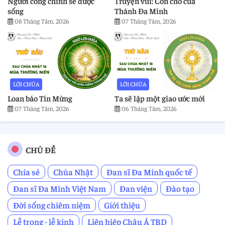
Người công chính sẽ được
Truyện vui: Con chó của
sống
Thánh Đa Minh
08 Tháng Tám, 2026
07 Tháng Tám, 2026
LỜI CHÚA
LỜI CHÚA
Loan báo Tin Mừng
Ta sẽ lập một giao ước mới
07 Tháng Tám, 2026
06 Tháng Tám, 2026
CHỦ ĐỀ
Chia sẻ
Chúa Nhật
Đan sĩ Đa Minh quốc tế
Đan sĩ Đa Minh Việt Nam
Đan viện
Đào tạo
Đời sống chiêm niệm
Giới thiệu
Lễ trọng - lễ kính
Liên hiệp Châu Á TBD