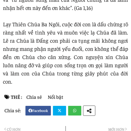
nhận hết ơn này đến ơn khác". (Ga 1,16)
Lạy Thiên Chúa Ba Ngôi, cuộc đời con là dấu chứng rõ
ràng nhất về tình yêu và muôn việc lạ Chúa đã làm.
Lẽ ra Chúa là Đấng con phải ca tụng mãi không ngơi
nhưng mang phận người yếu đuối, con không thể đáp
đền ơn Chúa cho cân xứng. Con nguyện xin Chúa
luôn nâng đỡ và giúp con sống trọn ơn gọi làm người
và làm con của Chúa trong từng giây phút của đời
con.
THẺ :
Chia sẻ
Nổi bật
Facebook
Twi
Wh
CŨ HƠN
MỚI HƠN
tter
atsa