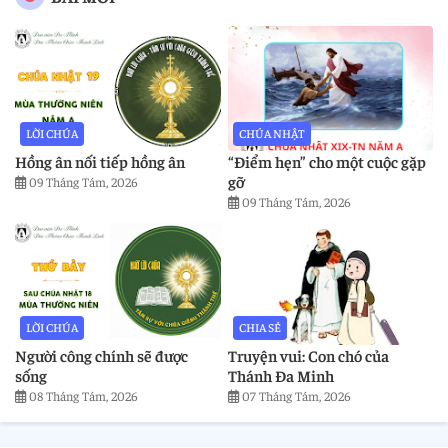
LỜI CHÚA
CHÚA NHẬT
Hồng ân nối tiếp hồng ân
“Điểm hẹn” cho một cuộc gặp
gỡ
09 Tháng Tám, 2026
09 Tháng Tám, 2026
LỜI CHÚA
CHIA SẺ
Người công chính sẽ được
Truyện vui: Con chó của
sống
Thánh Đa Minh
08 Tháng Tám, 2026
07 Tháng Tám, 2026