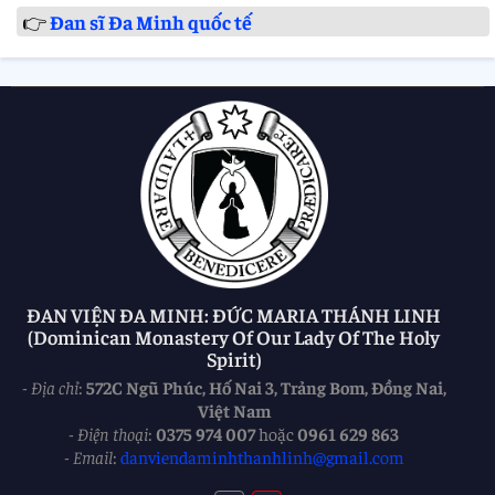
👉
Đan sĩ Đa Minh quốc tế
ĐAN VIỆN ĐA MINH: ĐỨC MARIA THÁNH LINH
(Dominican Monastery Of Our Lady Of The Holy
Spirit)
-
Địa chỉ
:
572C Ngũ Phúc, Hố Nai 3, Trảng Bom, Đồng Nai,
Việt Nam
-
Điện thoại
:
0375 974 007
hoặc
0961 629 863
-
Email
:
danviendaminhthanhlinh@gmail.com