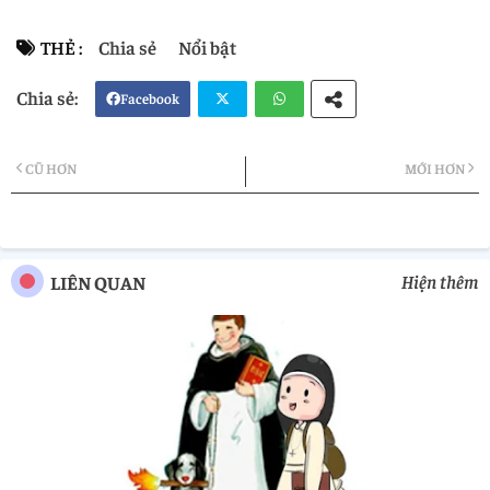
THẺ :
Chia sẻ
Nổi bật
Facebook
Twi
Wh
CŨ HƠN
MỚI HƠN
tter
atsa
pp
Hiện thêm
LIÊN QUAN