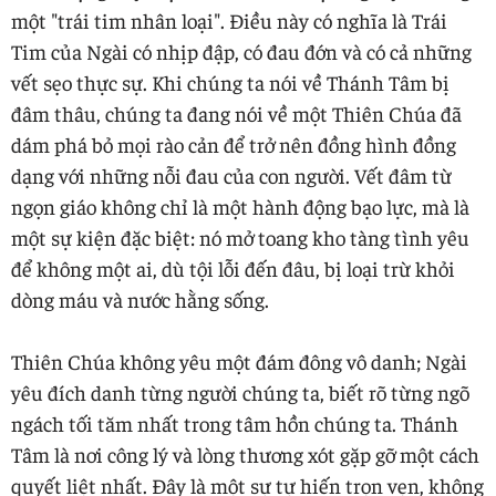
một "trái tim nhân loại". Điều này có nghĩa là Trái
Tim của Ngài có nhịp đập, có đau đớn và có cả những
vết sẹo thực sự. Khi chúng ta nói về Thánh Tâm bị
đâm thâu, chúng ta đang nói về một Thiên Chúa đã
dám phá bỏ mọi rào cản để trở nên đồng hình đồng
dạng với những nỗi đau của con người. Vết đâm từ
ngọn giáo không chỉ là một hành động bạo lực, mà là
một sự kiện đặc biệt: nó mở toang kho tàng tình yêu
để không một ai, dù tội lỗi đến đâu, bị loại trừ khỏi
dòng máu và nước hằng sống.
Thiên Chúa không yêu một đám đông vô danh; Ngài
yêu đích danh từng người chúng ta, biết rõ từng ngõ
ngách tối tăm nhất trong tâm hồn chúng ta. Thánh
Tâm là nơi công lý và lòng thương xót gặp gỡ một cách
quyết liệt nhất. Đây là một sự tự hiến trọn vẹn, không