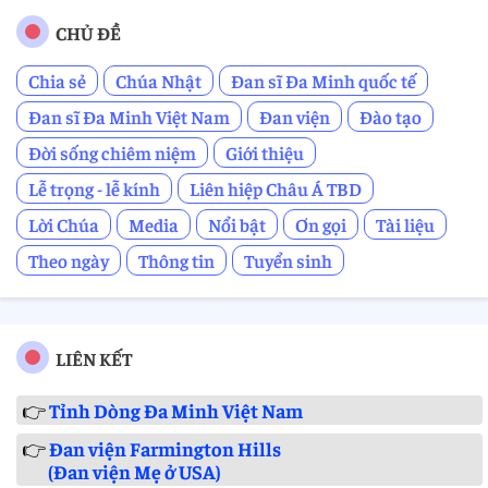
CHỦ ĐỀ
Chia sẻ
Chúa Nhật
Đan sĩ Đa Minh quốc tế
Đan sĩ Đa Minh Việt Nam
Đan viện
Đào tạo
Đời sống chiêm niệm
Giới thiệu
Lễ trọng - lễ kính
Liên hiệp Châu Á TBD
Lời Chúa
Media
Nổi bật
Ơn gọi
Tài liệu
Theo ngày
Thông tin
Tuyển sinh
LIÊN KẾT
👉
Tỉnh Dòng Đa Minh Việt Nam
👉
Đan viện Farmington Hills
(Đan viện Mẹ ở USA)