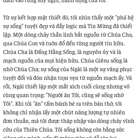
Từ sự kết hợp mật thiết đó, tôi nhìn thấy một "phả hệ
sự sống" tuyệt đẹp và đầy logic mà Tin Mừng đã thiết
lập. Một dòng chảy thần linh bắt nguồn từ Chúa Cha,
qua Chúa Con và tuôn đổ đến từng người tín hữu.
Chúa Cha là Đấng Hằng Sống, là nguyên ủy và là
mạch nguồn của mọi hiện hữu. Chúa Giêsu sống là
nhờ Chúa Cha; sự sống của Ngài là một sự vâng phục
tuyệt đối và đón nhận trọn vẹn từ nguồn mạch ấy. Và
rồi, Ngài thiết lập một mắt xích cuối cùng nhưng vô
cùng quan trọng: "Người ăn Tôi, cũng sẽ sống nhờ
Tôi". Khi tôi "ăn" tấm bánh bẻ ra trên bàn thờ, tôi
không chỉ nhận lấy một chút năng lượng tự nhiên
đơn thuần, mà tôi được tháp nhập vào dòng chảy vĩnh
cửu của Thiên Chúa. Tôi sống không còn bằng sức
riêng của mình, vốn dĩ mỏng giòn và dễ tàn lụi,