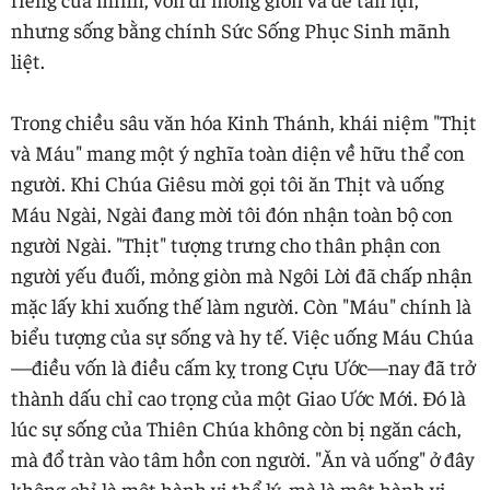
nhưng sống bằng chính Sức Sống Phục Sinh mãnh
liệt.
Trong chiều sâu văn hóa Kinh Thánh, khái niệm "Thịt
và Máu" mang một ý nghĩa toàn diện về hữu thể con
người. Khi Chúa Giêsu mời gọi tôi ăn Thịt và uống
Máu Ngài, Ngài đang mời tôi đón nhận toàn bộ con
người Ngài. "Thịt" tượng trưng cho thân phận con
người yếu đuối, mỏng giòn mà Ngôi Lời đã chấp nhận
mặc lấy khi xuống thế làm người. Còn "Máu" chính là
biểu tượng của sự sống và hy tế. Việc uống Máu Chúa
—điều vốn là điều cấm kỵ trong Cựu Ước—nay đã trở
thành dấu chỉ cao trọng của một Giao Ước Mới. Đó là
lúc sự sống của Thiên Chúa không còn bị ngăn cách,
mà đổ tràn vào tâm hồn con người. "Ăn và uống" ở đây
không chỉ là một hành vi thể lý, mà là một hành vi