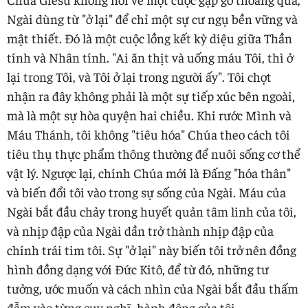
Ngài dùng từ "ở lại" để chỉ một sự cư ngụ bền vững và
mật thiết. Đó là một cuộc lồng kết kỳ diệu giữa Thần
tính và Nhân tính. "Ai ăn thịt và uống máu Tôi, thì ở
lại trong Tôi, và Tôi ở lại trong người ấy". Tôi chợt
nhận ra đây không phải là một sự tiếp xúc bên ngoài,
mà là một sự hòa quyện hai chiều. Khi rước Mình và
Máu Thánh, tôi không "tiêu hóa" Chúa theo cách tôi
tiêu thụ thực phẩm thông thường để nuôi sống cơ thể
vật lý. Ngược lại, chính Chúa mới là Đấng "hóa thân"
và biến đổi tôi vào trong sự sống của Ngài. Máu của
Ngài bắt đầu chảy trong huyết quản tâm linh của tôi,
và nhịp đập của Ngài dần trở thành nhịp đập của
chính trái tim tôi. Sự "ở lại" này biến tôi trở nên đồng
hình đồng dạng với Đức Kitô, để từ đó, những tư
tưởng, ước muốn và cách nhìn của Ngài bắt đầu thấm
đẫm vào từng suy nghĩ, hành động của tôi.