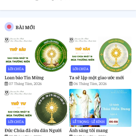
BÀI MỚI
LỜI CHÚA
LỜI CHÚA
Loan báo Tin Mừng
Ta sẽ lập một giao ước mới
07 Tháng Tám, 2026
06 Tháng Tám, 2026
LỜI CHÚA
LỄ TRỌNG - LỄ KÍNH
Đức Chúa đã cứu dân Người
Ánh sáng tôi mang