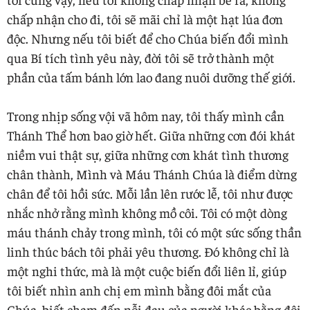
chấp nhận cho đi, tôi sẽ mãi chỉ là một hạt lúa đơn
độc. Nhưng nếu tôi biết để cho Chúa biến đổi mình
qua Bí tích tình yêu này, đời tôi sẽ trở thành một
phần của tấm bánh lớn lao đang nuôi dưỡng thế giới.
Trong nhịp sống vội vã hôm nay, tôi thấy mình cần
Thánh Thể hơn bao giờ hết. Giữa những cơn đói khát
niềm vui thật sự, giữa những cơn khát tình thương
chân thành, Mình và Máu Thánh Chúa là điểm dừng
chân để tôi hồi sức. Mỗi lần lên rước lễ, tôi như được
nhắc nhở rằng mình không mồ côi. Tôi có một dòng
máu thánh chảy trong mình, tôi có một sức sống thần
linh thúc bách tôi phải yêu thương. Đó không chỉ là
một nghi thức, mà là một cuộc biến đổi liên lỉ, giúp
tôi biết nhìn anh chị em mình bằng đôi mắt của
Chúa, biết chạm đến nỗi đau của người khác bằng đôi