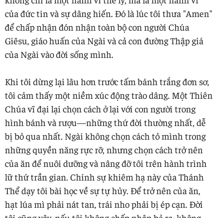
của đức tin và sự dâng hiến. Đó là lúc tôi thưa "Amen"
để chấp nhận đón nhận toàn bộ con người Chúa
Giêsu, giáo huấn của Ngài và cả con đường Thập giá
của Ngài vào đời sống mình.
Khi tôi dừng lại lâu hơn trước tấm bánh trắng đơn sơ,
tôi cảm thấy một niềm xúc động trào dâng. Một Thiên
Chúa vĩ đại lại chọn cách ở lại với con người trong
hình bánh và rượu—những thứ đời thường nhất, dễ
bị bỏ qua nhất. Ngài không chọn cách tỏ mình trong
những quyền năng rực rỡ, nhưng chọn cách trở nên
của ăn để nuôi dưỡng và nâng đỡ tôi trên hành trình
lữ thứ trần gian. Chính sự khiêm hạ này của Thánh
Thể dạy tôi bài học về sự tự hủy. Để trở nên của ăn,
hạt lúa mì phải nát tan, trái nho phải bị ép cạn. Đời
tôi cũng vậy, nếu tôi không chấp nhận bẻ ra, không