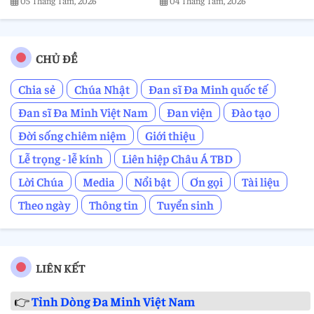
05 Tháng Tám, 2026
04 Tháng Tám, 2026
CHỦ ĐỀ
Chia sẻ
Chúa Nhật
Đan sĩ Đa Minh quốc tế
Đan sĩ Đa Minh Việt Nam
Đan viện
Đào tạo
Đời sống chiêm niệm
Giới thiệu
Lễ trọng - lễ kính
Liên hiệp Châu Á TBD
Lời Chúa
Media
Nổi bật
Ơn gọi
Tài liệu
Theo ngày
Thông tin
Tuyển sinh
LIÊN KẾT
👉
Tỉnh Dòng Đa Minh Việt Nam