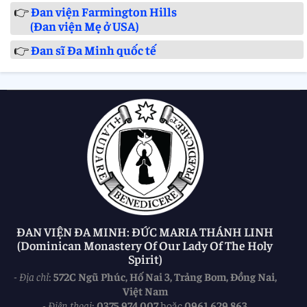
👉
Đan viện Farmington Hills
(Đan viện Mẹ ở USA)
👉
Đan sĩ Đa Minh quốc tế
ĐAN VIỆN ĐA MINH: ĐỨC MARIA THÁNH LINH
(Dominican Monastery Of Our Lady Of The Holy
Spirit)
-
Địa chỉ
:
572C Ngũ Phúc, Hố Nai 3, Trảng Bom, Đồng Nai,
Việt Nam
-
Điện thoại
:
0375 974 007
hoặc
0961 629 863