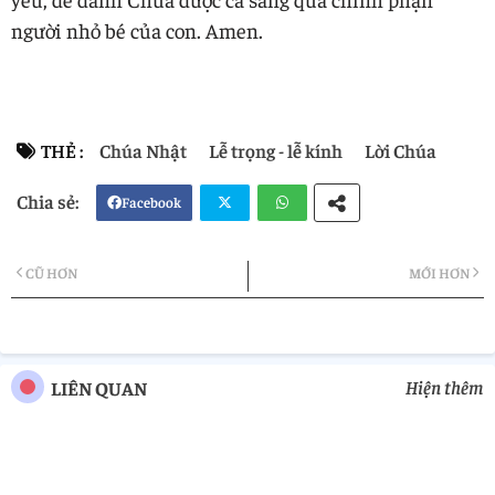
người nhỏ bé của con. Amen.
THẺ :
Chúa Nhật
Lễ trọng - lễ kính
Lời Chúa
Facebook
Twi
Wh
CŨ HƠN
MỚI HƠN
tter
atsa
pp
Hiện thêm
LIÊN QUAN