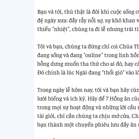
Bạn và tôi, thú thật là đôi khi cuộc sốn
đệ ngày xưa: đầy rẫy nỗi sợ, sự khô khan 
thiếu "nhiệt", chúng ta đi lễ nhưng trái t
Tôi và bạn, chúng ta đừng chỉ coi Chúa 
đang sống và đang "online" trong linh hồ
bỗng dưng muốn tha thứ cho ai đó, hay c
Đó chính là lúc Ngài đang "thổi gió" vào l
Trong ngày lễ hôm nay, tôi và bạn hãy cù
lười biếng và ích kỷ. Hãy để 7 Hồng ân c
trong mọi sự hoạt động và những lời cầ
tài giỏi, chỉ cần chúng ta chịu mở cửa, C
bạn thành một chuyến phiêu lưu đầy ân 