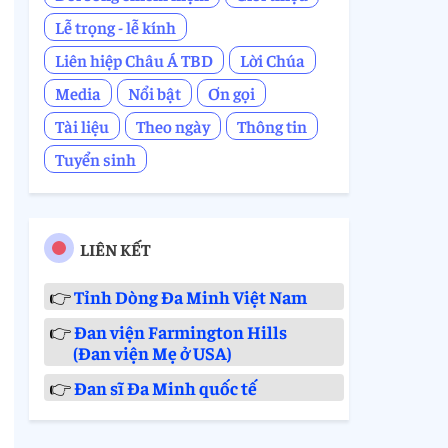
Lễ trọng - lễ kính
Liên hiệp Châu Á TBD
Lời Chúa
Media
Nổi bật
Ơn gọi
Tài liệu
Theo ngày
Thông tin
Tuyển sinh
LIÊN KẾT
👉
Tỉnh Dòng Đa Minh Việt Nam
👉
Đan viện Farmington Hills
(Đan viện Mẹ ở USA)
👉
Đan sĩ Đa Minh quốc tế