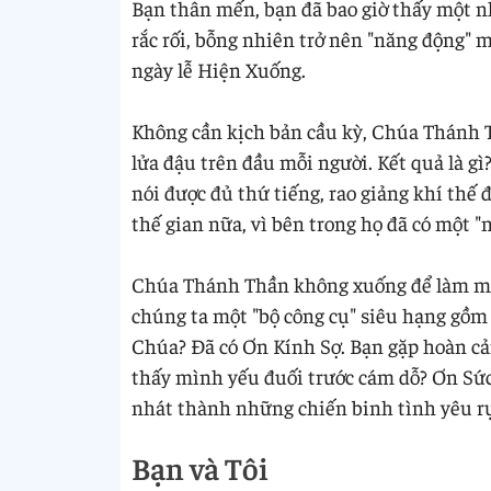
Bạn thân mến, bạn đã bao giờ thấy một nh
rắc rối, bỗng nhiên trở nên "năng động" 
ngày lễ Hiện Xuống.
Không cần kịch bản cầu kỳ, Chúa Thánh T
lửa đậu trên đầu mỗi người. Kết quả là gì
nói được đủ thứ tiếng, rao giảng khí thế
thế gian nữa, vì bên trong họ đã có một "
Chúa Thánh Thần không xuống để làm một
chúng ta một "bộ công cụ" siêu hạng gồm
Chúa? Đã có Ơn Kính Sợ. Bạn gặp hoàn cản
thấy mình yếu đuối trước cám dỗ? Ơn Sức
nhát thành những chiến binh tình yêu rự
Bạn và Tôi