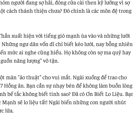
óm người đang sợ hãi, đóng cửa cài then kỹ lưỡng vì sợ
một cách thánh thiện chưa? Đó chính là các môn đệ trong
hần xuất hiện với tiếng gió mạnh ùa vào và những lưỡi
? Những ngư dân vốn dĩ chỉ biết kéo lưới, nay bỗng nhiên
 đến mức ai nghe cũng hiểu. Họ không còn sợ ma quỷ hay
nguồn năng lượng" vô tận.
 màn "ảo thuật" cho vui mắt. Ngài xuống để trao cho
 7 Hồng ân. Bạn cần sự nhạy bén để không làm buồn lòng
h bế tắc không biết tính sao? Đã có Ơn Biết Lo Liệu. Bạ
 Mạnh sẽ lo liệu tất! Ngài biến những con người nhút
c lửa.