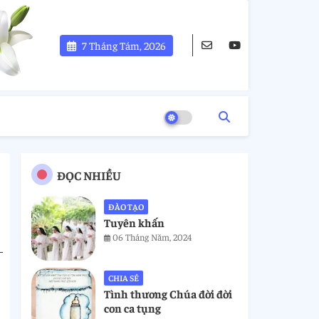
7 Tháng Tám, 2026
ĐỌC NHIỀU
ĐÀO TẠO
Tuyên khấn
06 Tháng Năm, 2024
CHIA SẺ
Tình thương Chúa đời đời
con ca tụng