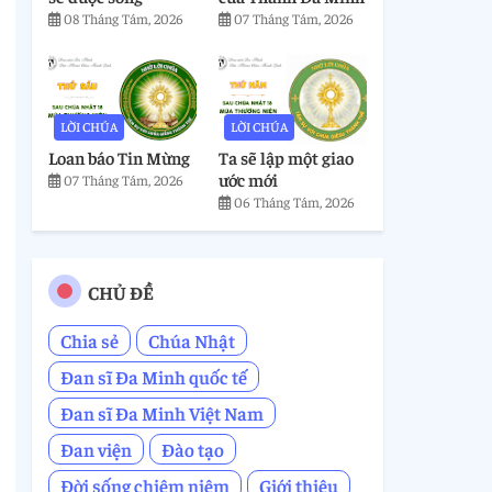
08 Tháng Tám, 2026
07 Tháng Tám, 2026
LỜI CHÚA
LỜI CHÚA
Loan báo Tin Mừng
Ta sẽ lập một giao
ước mới
07 Tháng Tám, 2026
06 Tháng Tám, 2026
CHỦ ĐỀ
Chia sẻ
Chúa Nhật
Đan sĩ Đa Minh quốc tế
Đan sĩ Đa Minh Việt Nam
Đan viện
Đào tạo
Đời sống chiêm niệm
Giới thiệu