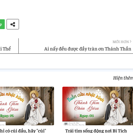
p
MỚI HƠN
i Thể
Ai nấy đều được đầy tràn ơn Thánh Thần
Hiện thê
ỉ có cúi đầu, hãy "cúi"
Trái tim sống động nơi Bí Tích