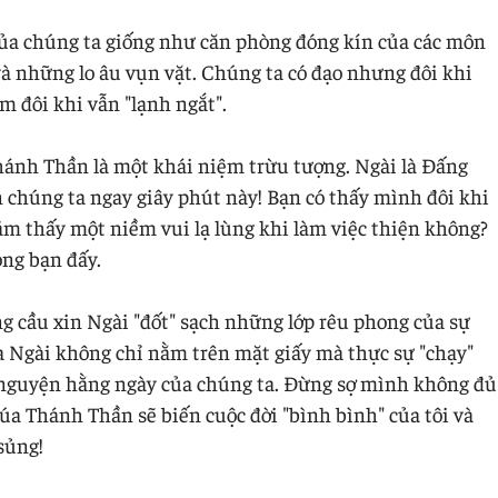
g của chúng ta giống như căn phòng đóng kín của các môn
và những lo âu vụn vặt. Chúng ta có đạo nhưng đôi khi
im đôi khi vẫn "lạnh ngắt".
Thánh Thần là một khái niệm trừu tượng. Ngài là Đấng
n chúng ta ngay giây phút này! Bạn có thấy mình đôi khi
ảm thấy một niềm vui lạ lùng khi làm việc thiện không?
òng bạn đấy.
ng cầu xin Ngài "đốt" sạch những lớp rêu phong của sự
ủa Ngài không chỉ nằm trên mặt giấy mà thực sự "chạy"
u nguyện hằng ngày của chúng ta. Đừng sợ mình không đủ
húa Thánh Thần sẽ biến cuộc đời "bình bình" của tôi và
sủng!