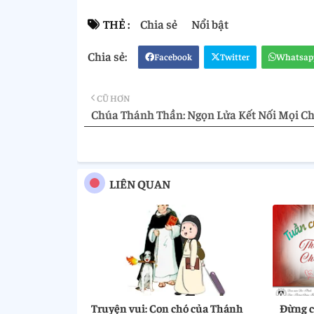
THẺ :
Chia sẻ
Nổi bật
Facebook
Twitter
Whatsap
CŨ HƠN
Chúa Thánh Thần: Ngọn Lửa Kết Nối Mọi Ch
LIÊN QUAN
Truyện vui: Con chó của Thánh
Đừng ch