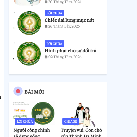
20 Tháng Tám, 2024
LỜI CHÚA
Chiếc đai lưng mục nát
26 Tháng Bảy, 2026
LỜI CHÚA
Hình phạt cho sự dối trá
02 Tháng Tám, 2026
BÀI MỚI
n
LỜI CHÚA
CHIA SẺ
Người công chính
Truyện vui: Con chó
sẽ được sống
của Thánh Đa Minh