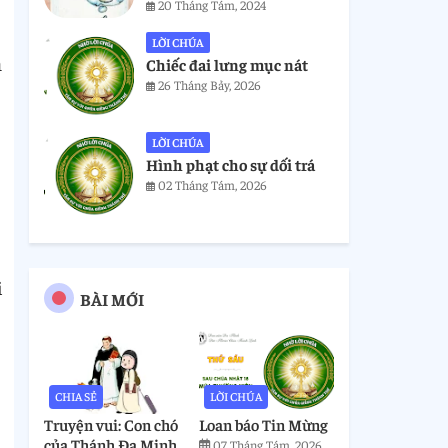
20 Tháng Tám, 2024
LỜI CHÚA
m
Chiếc đai lưng mục nát
26 Tháng Bảy, 2026
LỜI CHÚA
Hình phạt cho sự dối trá
02 Tháng Tám, 2026
i
BÀI MỚI
CHIA SẺ
LỜI CHÚA
Truyện vui: Con chó
Loan báo Tin Mừng
của Thánh Đa Minh
07 Tháng Tám, 2026