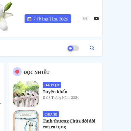
7 Tháng Tám, 2026
ĐỌC NHIỀU
ĐÀO TẠO
Tuyên khấn
06 Tháng Năm, 2024
CHIA SẺ
Tình thương Chúa đời đời
con ca tụng