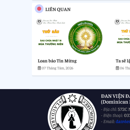
LIÊN QUAN
Loan báo Tin Mừng
Ta sẽ l
07 Tháng Tám, 2026
06 Th
ĐAN VIỆN Đ
(Dominican M
-
Địa chỉ
:
572C 
-
Điện thoại
:
03
-
Email
:
danvie