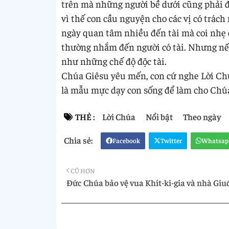
trên mà những người bề dưới cũng phải đ
vì thế con cầu nguyện cho các vị có trách
ngày quan tâm nhiều đến tài mà coi nhẹ c
thường nhắm đến người có tài. Nhưng nếu
như những chế độ độc tài.
Chúa Giêsu yêu mến, con cứ nghe Lời Ch
là mẫu mực dạy con sống để làm cho Chú
THẺ :
Lời Chúa
Nổi bật
Theo ngày
Facebook
Twitter
Whatsap
CŨ HƠN
Đức Chúa bảo vệ vua Khít-ki-gia và nhà Giu