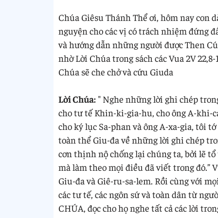
Chúa Giêsu Thánh Thể ơi, hôm nay con dà
nguyện cho các vị có trách nhiệm đứng đầ
và hướng dẫn những người được Then Cúa
nhờ Lời Chúa trong sách các Vua 2V 22,8-
Chúa sẽ che chở và cứu Giuda
Lời Chúa:
" Nghe những lời ghi chép trong
cho tư tế Khin-ki-gia-hu, cho ông A-khi-
cho ký lục Sa-phan và ông A-xa-gia, tôi t
toàn thể Giu-đa về những lời ghi chép t
cơn thịnh nộ chống lại chúng ta, bởi lẽ t
mà làm theo mọi điều đã viết trong đó.”
Giu-đa và Giê-ru-sa-lem. Rồi cùng với mọ
các tư tế, các ngôn sứ và toàn dân từ ng
CHÚA, đọc cho họ nghe tất cả các lời tr