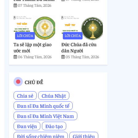
07 Tháng Tám, 2026
LỜI CHÚA
LỜI CHÚA
Ta sẽ lập một giao
Đức Chúa đã cứu
ước mới
dân Người
.
06 Tháng Tám, 2026
05 Tháng Tám, 2026
CHỦ ĐỀ
Chia sẻ
Chúa Nhật
Đan sĩ Đa Minh quốc tế
Đan sĩ Đa Minh Việt Nam
Đan viện
Đào tạo
Đời sống chiêm niệm
Giới thiệu