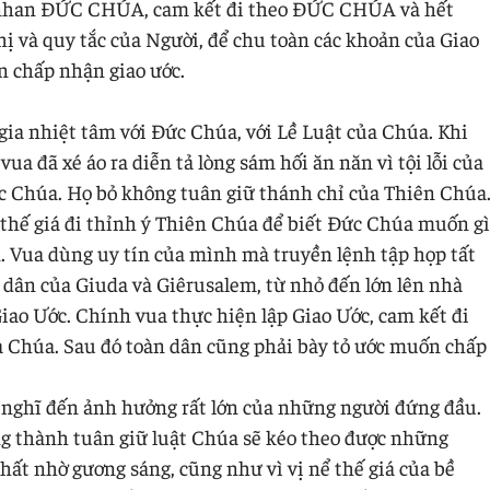
ớc nhan ĐỨC CHÚA, cam kết đi theo ĐỨC CHÚA và hết
hị và quy tắc của Người, để chu toàn các khoản của Giao
n chấp nhận giao ước.
gia nhiệt tâm với Đức Chúa, với Lề Luật của Chúa. Khi
ua đã xé áo ra diễn tả lòng sám hối ăn năn vì tội lỗi của
ức Chúa. Họ bỏ không tuân giữ thánh chỉ của Thiên Chúa
có thế giá đi thỉnh ý Thiên Chúa để biết Đức Chúa muốn gì
 Vua dùng uy tín của mình mà truyền lệnh tập họp tất
on dân của Giuda và Giêrusalem, từ nhỏ đến lớn lên nhà
iao Ước. Chính vua thực hiện lập Giao Ước, cam kết đi
 Chúa. Sau đó toàn dân cũng phải bày tỏ ước muốn chấp
 nghĩ đến ảnh hưởng rất lớn của những người đứng đầu.
g thành tuân giữ luật Chúa sẽ kéo theo được những
nhất nhờ gương sáng, cũng như vì vị nể thế giá của bề