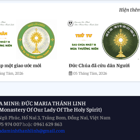
Hiện thê
ập một giao ước mới
Đức Chúa đã cứu dân Người
áng Tám, 2026
05 Tháng Tám, 2026
A MINH: ĐỨC MARIA THÁNH LINH
onastery Of Our Lady Of The Holy Spirit)
Ngũ Phúc, Hố Nai 3, Trảng Bom, Đồng Nai, Việt Nam
75 974 007
hoặc
0961 629 863
ndaminhthanhlinh@gmail.com