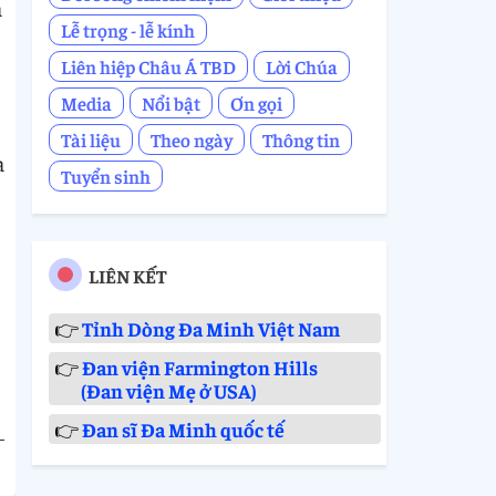
a
Lễ trọng - lễ kính
Liên hiệp Châu Á TBD
Lời Chúa
Media
Nổi bật
Ơn gọi
Tài liệu
Theo ngày
Thông tin
a
Tuyển sinh
LIÊN KẾT
👉
Tỉnh Dòng Đa Minh Việt Nam
👉
Đan viện Farmington Hills
(Đan viện Mẹ ở USA)
👉
Đan sĩ Đa Minh quốc tế