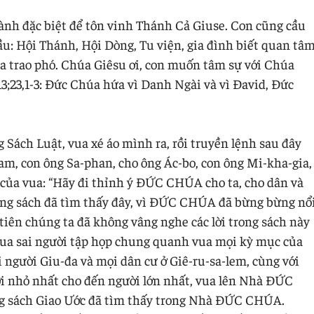
nh đặc biệt để tôn vinh Thánh Cả Giuse. Con cũng cầu
u: Hội Thánh, Hội Dòng, Tu viện, gia đình biết quan tâ
 trao phó. Chúa Giêsu ơi, con muốn tâm sự với Chúa
13;23,1-3: Đức Chúa hứa vì Danh Ngài và vì Đavid, Đức
 Sách Luật, vua xé áo mình ra, rồi truyền lệnh sau đây
cam, con ông Sa-phan, cho ông Ác-bo, con ông Mi-kha-gia,
ớ của vua: “Hãy đi thỉnh ý ĐỨC CHÚA cho ta, cho dân và
rong sách đã tìm thấy đây, vì ĐỨC CHÚA đã bừng bừng nổ
ổ tiên chúng ta đã không vâng nghe các lời trong sách này
 Vua sai người tập họp chung quanh vua mọi kỳ mục của
i người Giu-đa và mọi dân cư ở Giê-ru-sa-lem, cùng với
ười nhỏ nhất cho đến người lớn nhất, vua lên Nhà ĐỨC
ong sách Giao Ước đã tìm thấy trong Nhà ĐỨC CHÚA.