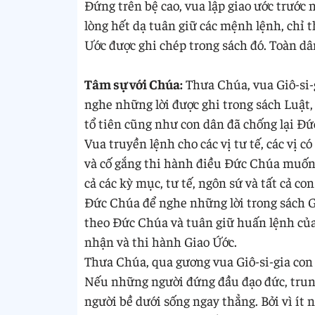
Đứng trên bệ cao, vua lập giao ước trư
lòng hết dạ tuân giữ các mệnh lệnh, chỉ t
Ước được ghi chép trong sách đó. Toàn dâ
Tâm sự với Chúa:
Thưa Chúa, vua Giô-si-
nghe những lời được ghi trong sách Luật, v
tổ tiên cũng như con dân đã chống lại Đ
Vua truyền lệnh cho các vị tư tế, các vị 
và cố gắng thi hành điều Đức Chúa muốn.
cả các kỳ mục, tư tế, ngôn sứ và tất cả c
Đức Chúa để nghe những lời trong sách G
theo Đức Chúa và tuân giữ huấn lệnh của
nhận và thi hành Giao Ứớc.
Thưa Chúa, qua gương vua Giô-si-gia con
Nếu những người đứng đầu đạo đức, trun
người bề dưới sống ngay thẳng. Bởi vì ít 