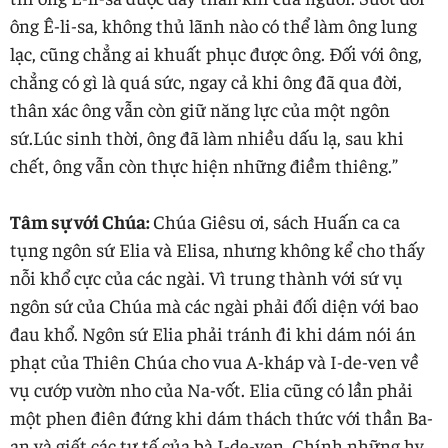
ông Ê-li-sa, không thủ lãnh nào có thể làm ông lung
lạc, cũng chẳng ai khuất phục được ông. Đối với ông,
chẳng có gì là quá sức, ngay cả khi ông đã qua đời,
thân xác ông vẫn còn giữ năng lực của một ngôn
sứ.Lúc sinh thời, ông đã làm nhiều dấu lạ, sau khi
chết, ông vẫn còn thực hiện những điềm thiêng.”
Tâm sự với Chúa:
Chúa Giêsu ơi, sách Huấn ca ca
tụng ngôn sứ Elia và Elisa, nhưng không kể cho thấy
nỗi khổ cực của các ngài. Vì trung thành với sứ vụ
ngôn sứ của Chúa mà các ngài phải đối diện với bao
đau khổ. Ngôn sứ Elia phải tránh đi khi dám nói án
phạt của Thiên Chúa cho vua A-kháp và I-de-ven về
vụ cướp vườn nho của Na-vốt. Elia cũng có lần phải
một phen điên đứng khi dám thách thức với thần Ba-
an và giết các tư tế của bà I-de-ven. Chính những hy