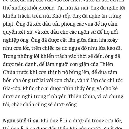
thế xuống khỏi giường. Tại núi Xi-nai, ông đã nghe lời
khiển trách, trên núi Khô-rếp, ông đã nghe án trừng
phạt. Ông đã xức dầu tấn phong các vua để họ cầm
quyền xét xử, và xức dầu cho các ngôn sứ để họ nối
nghiệp ông. Ông đã được cất lên giữa đám lửa xoáy
như cơn lốc, trên chiếc xe do ngựa đỏ như lửa kéo đi.
Trong những lời khiển trách vào thời sẽ đến, ông đã
được nêu danh, để làm nguôi cơn giận của Thiên
Chúa trước khi cơn thịnh nộ bùng lên, để đưa tâm
hồn cha ông trở lại với con cháu, và tái lập các chi tộc
Gia-cóp. Phúc cho ai được nhìn thấy ông, và cho kẻ
được an nghỉ trong tình yêu Thiên Chúa, vì cả chúng
tôi, chắc chắn cũng sẽ được sống.
Ngôn sứ Ê-li-sa.
Khi ông Ê-li-a được ẩn trong cơn lốc,
thì ông Ê-li-sa được đầy thần khí của người. Suốt đời