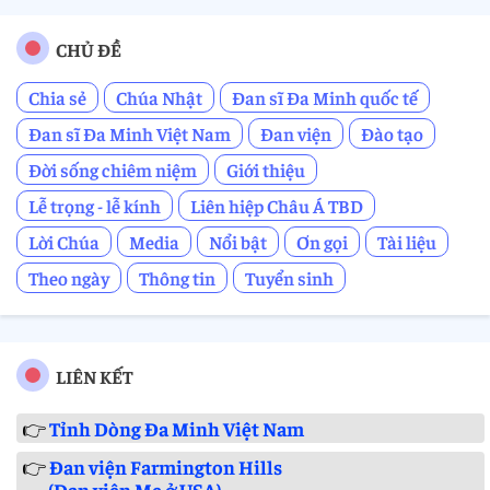
CHỦ ĐỀ
Chia sẻ
Chúa Nhật
Đan sĩ Đa Minh quốc tế
Đan sĩ Đa Minh Việt Nam
Đan viện
Đào tạo
Đời sống chiêm niệm
Giới thiệu
Lễ trọng - lễ kính
Liên hiệp Châu Á TBD
Lời Chúa
Media
Nổi bật
Ơn gọi
Tài liệu
Theo ngày
Thông tin
Tuyển sinh
LIÊN KẾT
👉
Tỉnh Dòng Đa Minh Việt Nam
👉
Đan viện Farmington Hills
(Đan viện Mẹ ở USA)