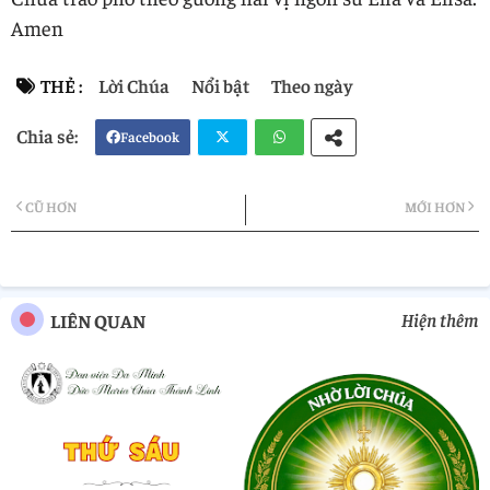
Amen
THẺ :
Lời Chúa
Nổi bật
Theo ngày
Facebook
Twi
Wh
CŨ HƠN
MỚI HƠN
tter
atsa
pp
Hiện thêm
LIÊN QUAN