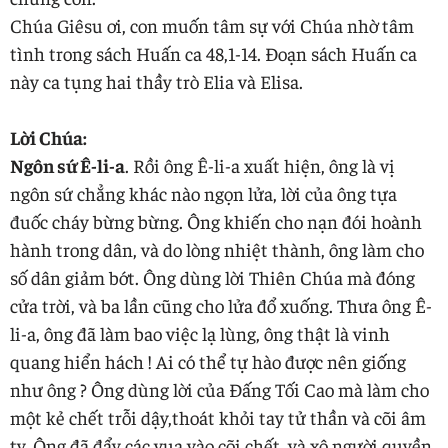
Chúa Giêsu ơi, con muốn tâm sự với Chúa nhờ tâm
tình trong sách Huấn ca 48,1-14. Đoạn sách Huấn ca
này ca tụng hai thầy trò Elia và Elisa.
Lời Chúa:
Ngôn sứ Ê-li-a
. Rồi ông Ê-li-a xuất hiện, ông là vị
ngôn sứ chẳng khác nào ngọn lửa, lời của ông tựa
đuốc cháy bừng bừng. Ông khiến cho nạn đói hoành
hành trong dân, và do lòng nhiệt thành, ông làm cho
số dân giảm bớt. Ông dùng lời Thiên Chúa mà đóng
cửa trời, và ba lần cũng cho lửa đổ xuống. Thưa ông Ê-
li-a, ông đã làm bao việc lạ lùng, ông thật là vinh
quang hiển hách ! Ai có thể tự hào được nên giống
như ông ? Ông dùng lời của Đấng Tối Cao mà làm cho
một kẻ chết trỗi dậy,thoát khỏi tay tử thần và cõi âm
ty. Ông đã đẩy các vua vào cõi chết, và xô người quyền