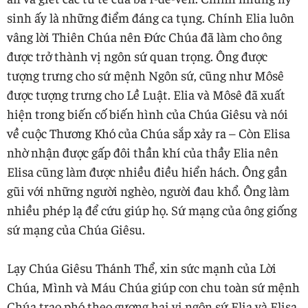
sinh ấy là những điểm đáng ca tụng. Chính Elia luôn
vâng lời Thiên Chúa nên Đức Chúa đã làm cho ông
được trở thành vị ngôn sứ quan trọng. Ông được
tượng trưng cho sứ mệnh Ngôn sứ, cũng như Môsê
được tượng trưng cho Lề Luật. Elia và Môsê đã xuất
hiện trong biến cố biến hình của Chúa Giêsu và nói
về cuộc Thương Khó của Chúa sắp xảy ra – Còn Elisa
nhờ nhận được gấp đôi thần khí của thầy Elia nên
Elisa cũng làm được nhiều điều hiển hách. Ông gần
gũi với những người nghèo, người đau khổ. Ông làm
nhiều phép lạ để cứu giúp họ. Sứ mạng của ông giống
sứ mạng của Chúa Giêsu.
Lạy Chúa Giêsu Thánh Thể, xin sức mạnh của Lời
Chúa, Mình và Máu Chúa giúp con chu toàn sứ mệnh
Chúa trao phó theo gương hai vị ngôn sứ Elia và Elisa.