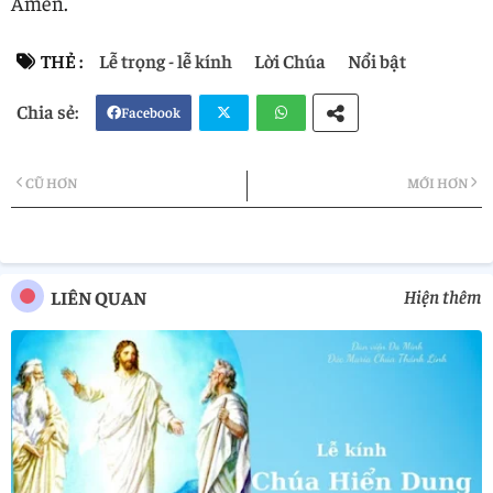
Amen.
THẺ :
Lễ trọng - lễ kính
Lời Chúa
Nổi bật
Facebook
Twi
Wh
CŨ HƠN
MỚI HƠN
tter
atsa
pp
Hiện thêm
LIÊN QUAN