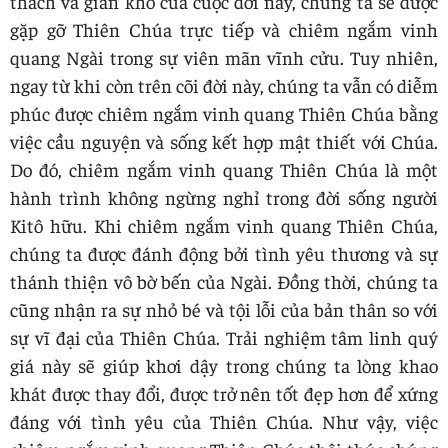
thách và gian khổ của cuộc đời này, chúng ta sẽ được
gặp gỡ Thiên Chúa trực tiếp và chiêm ngắm vinh
quang Ngài trong sự viên mãn vĩnh cửu. Tuy nhiên,
ngay từ khi còn trên cõi đời này, chúng ta vẫn có diễm
phúc được chiêm ngắm vinh quang Thiên Chúa bằng
việc cầu nguyện và sống kết hợp mật thiết với Chúa.
Do đó, chiêm ngắm vinh quang Thiên Chúa là một
hành trình không ngừng nghỉ trong đời sống người
Kitô hữu. Khi chiêm ngắm vinh quang Thiên Chúa,
chúng ta được đánh động bởi tình yêu thương và sự
thánh thiện vô bờ bến của Ngài. Đồng thời, chúng ta
cũng nhận ra sự nhỏ bé và tội lỗi của bản thân so với
sự vĩ đại của Thiên Chúa. Trải nghiệm tâm linh quý
giá này sẽ giúp khơi dậy trong chúng ta lòng khao
khát được thay đổi, được trở nên tốt đẹp hơn để xứng
đáng với tình yêu của Thiên Chúa. Như vậy, việc