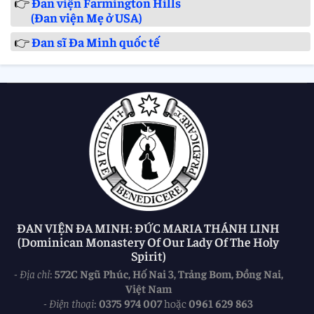
👉
Đan viện Farmington Hills
(Đan viện Mẹ ở USA)
👉
Đan sĩ Đa Minh quốc tế
ĐAN VIỆN ĐA MINH: ĐỨC MARIA THÁNH LINH
(Dominican Monastery Of Our Lady Of The Holy
Spirit)
-
Địa chỉ
:
572C Ngũ Phúc, Hố Nai 3, Trảng Bom, Đồng Nai,
Việt Nam
-
Điện thoại
:
0375 974 007
hoặc
0961 629 863