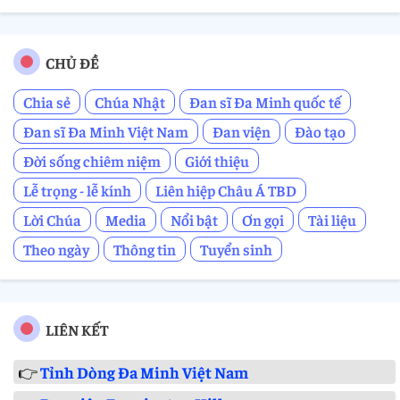
CHỦ ĐỀ
Chia sẻ
Chúa Nhật
Đan sĩ Đa Minh quốc tế
Đan sĩ Đa Minh Việt Nam
Đan viện
Đào tạo
Đời sống chiêm niệm
Giới thiệu
Lễ trọng - lễ kính
Liên hiệp Châu Á TBD
Lời Chúa
Media
Nổi bật
Ơn gọi
Tài liệu
Theo ngày
Thông tin
Tuyển sinh
LIÊN KẾT
👉
Tỉnh Dòng Đa Minh Việt Nam