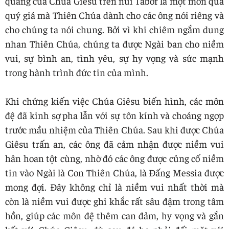
quang của Chúa Giêsu trên núi Tabor là một món quà
quý giá mà Thiên Chúa dành cho các ông nói riêng và
cho chúng ta nói chung. Bởi vì khi chiêm ngắm dung
nhan Thiên Chúa, chúng ta được Ngài ban cho niềm
vui, sự bình an, tình yêu, sự hy vọng và sức mạnh
trong hành trình đức tin của mình.
Khi chứng kiến việc Chúa Giêsu biến hình, các môn
đệ đã kinh sợ pha lẫn với sự tôn kính và choáng ngợp
trước mầu nhiệm của Thiên Chúa. Sau khi được Chúa
Giêsu trấn an, các ông đã cảm nhận được niềm vui
hân hoan tột cùng, nhờ đó các ông được củng cố niềm
tin vào Ngài là Con Thiên Chúa, là Đấng Messia được
mong đợi. Đây không chỉ là niềm vui nhất thời mà
còn là niềm vui được ghi khắc rất sâu đậm trong tâm
hồn, giúp các môn đệ thêm can đảm, hy vọng và gắn