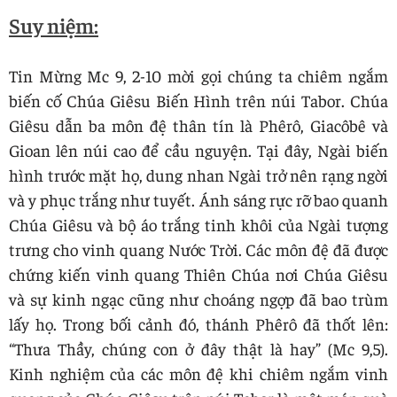
Suy niệm:
Tin Mừng Mc 9, 2-10 mời gọi chúng ta chiêm ngắm
biến cố Chúa Giêsu Biến Hình trên núi Tabor. Chúa
Giêsu dẫn ba môn đệ thân tín là Phêrô, Giacôbê và
Gioan lên núi cao để cầu nguyện. Tại đây, Ngài biến
hình trước mặt họ, dung nhan Ngài trở nên rạng ngời
và y phục trắng như tuyết. Ánh sáng rực rỡ bao quanh
Chúa Giêsu và bộ áo trắng tinh khôi của Ngài tượng
trưng cho vinh quang Nước Trời. Các môn đệ đã được
chứng kiến vinh quang Thiên Chúa nơi Chúa Giêsu
và sự kinh ngạc cũng như choáng ngợp đã bao trùm
lấy họ. Trong bối cảnh đó, thánh Phêrô đã thốt lên:
“Thưa Thầy, chúng con ở đây thật là hay” (Mc 9,5).
Kinh nghiệm của các môn đệ khi chiêm ngắm vinh