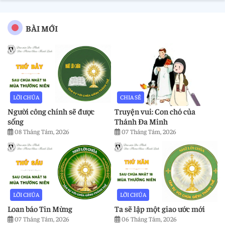
BÀI MỚI
LỜI CHÚA
CHIA SẺ
Người công chính sẽ được
Truyện vui: Con chó của
sống
Thánh Đa Minh
08 Tháng Tám, 2026
07 Tháng Tám, 2026
LỜI CHÚA
LỜI CHÚA
Loan báo Tin Mừng
Ta sẽ lập một giao ước mới
07 Tháng Tám, 2026
06 Tháng Tám, 2026