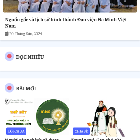
Nguồn gốc và lịch sử hình thành Đan viện Đa Minh Việt
Nam
20 Tháng Sáu, 2024
ĐỌC NHIỀU
BÀI MỚI
LỜI CHÚA
CHIA SẺ
Người công chính sẽ được
Truyện vui: Con chó của