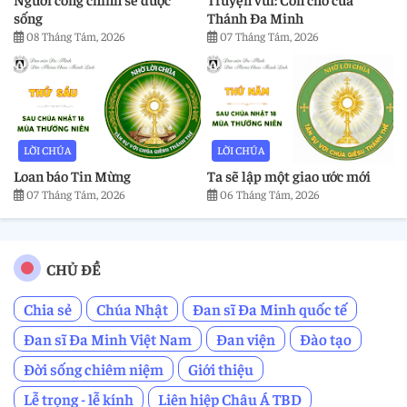
sống
Thánh Đa Minh
08 Tháng Tám, 2026
07 Tháng Tám, 2026
LỜI CHÚA
LỜI CHÚA
Loan báo Tin Mừng
Ta sẽ lập một giao ước mới
07 Tháng Tám, 2026
06 Tháng Tám, 2026
CHỦ ĐỀ
Chia sẻ
Chúa Nhật
Đan sĩ Đa Minh quốc tế
Đan sĩ Đa Minh Việt Nam
Đan viện
Đào tạo
Đời sống chiêm niệm
Giới thiệu
Lễ trọng - lễ kính
Liên hiệp Châu Á TBD