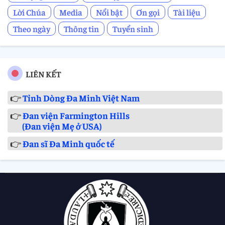
Lời Chúa
Media
Nổi bật
Ơn gọi
Tài liệu
Theo ngày
Thông tin
Tuyển sinh
LIÊN KẾT
👉
Tỉnh Dòng Đa Minh Việt Nam
👉
Đan viện Farmington Hills
(Đan viện Mẹ ở USA)
👉
Đan sĩ Đa Minh quốc tế