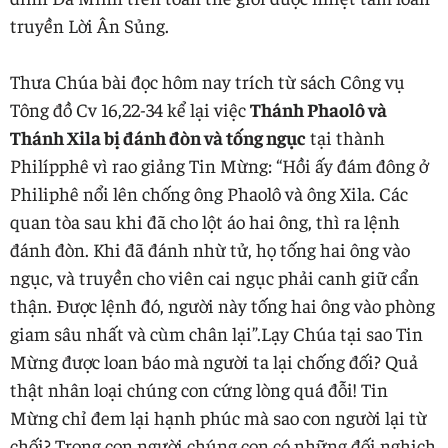
truyền Lời Ân Sủng.
Thưa Chúa bài đọc hôm nay trích từ sách Công vụ
Tông đồ Cv 16,22-34 kể lại việc
Thánh Phaolô và
Thánh Xila bị đánh đòn và tống ngục
tại thành
Philípphê vì rao giảng Tin Mừng: “Hồi ấy đám đông ở
Philiphê nổi lên chống ông Phaolô và ông Xila. Các
quan tòa sau khi đã cho lột áo hai ông, thì ra lệnh
đánh đòn. Khi đã đánh nhừ tử, họ tống hai ông vào
ngục, và truyền cho viên cai ngục phải canh giữ cẩn
thận. Được lệnh đó, người này tống hai ông vào phòng
giam sâu nhất và cùm chân lại”.Lạy Chúa tại sao Tin
Mừng được loan báo mà người ta lại chống đối? Quả
thật nhân loại chúng con cứng lòng quá đỗi! Tin
Mừng chỉ đem lại hạnh phúc mà sao con người lại từ
chối? Trong con người chúng con có những đối nghịch