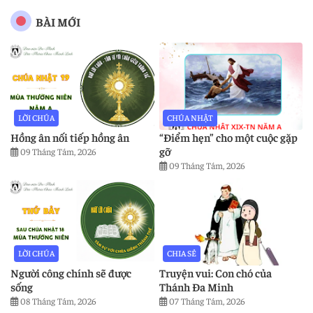
BÀI MỚI
LỜI CHÚA
CHÚA NHẬT
Hồng ân nối tiếp hồng ân
“Điểm hẹn” cho một cuộc gặp
gỡ
09 Tháng Tám, 2026
09 Tháng Tám, 2026
LỜI CHÚA
CHIA SẺ
Người công chính sẽ được
Truyện vui: Con chó của
sống
Thánh Đa Minh
08 Tháng Tám, 2026
07 Tháng Tám, 2026