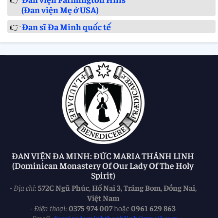
(Đan viện Mẹ ở USA)
👉
Đan sĩ Đa Minh quốc tế
ĐAN VIỆN ĐA MINH: ĐỨC MARIA THÁNH LINH
(Dominican Monastery Of Our Lady Of The Holy
Spirit)
-
Địa chỉ
:
572C Ngũ Phúc, Hố Nai 3, Trảng Bom, Đồng Nai,
Việt Nam
-
Điện thoại
:
0375 974 007
hoặc
0961 629 863
-
Email
:
danviendaminhthanhlinh@gmail.com