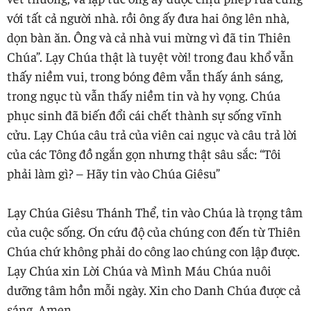
với tất cả người nhà. rồi ông ấy đưa hai ông lên nhà,
dọn bàn ăn. Ông và cả nhà vui mừng vì đã tin Thiên
Chúa”. Lạy Chúa thật là tuyệt vời! trong đau khổ vẫn
thấy niềm vui, trong bóng đêm vẫn thấy ánh sáng,
trong ngục tù vẫn thấy niềm tin và hy vọng. Chúa
phục sinh đã biến đổi cái chết thành sự sống vĩnh
cửu. Lạy Chúa câu trả của viên cai ngục và câu trả lời
của các Tông đồ ngắn gọn nhưng thật sâu sắc: “Tôi
phải làm gì? – Hãy tin vào Chúa Giêsu”
Lạy Chúa Giêsu Thánh Thể, tin vào Chúa là trọng tâm
của cuộc sống. Ơn cứu độ của chúng con đến từ Thiên
Chúa chứ không phải do công lao chúng con lập được.
Lạy Chúa xin Lời Chúa và Mình Máu Chúa nuôi
dưỡng tâm hồn mỗi ngày. Xin cho Danh Chúa được cả
sáng. Amen