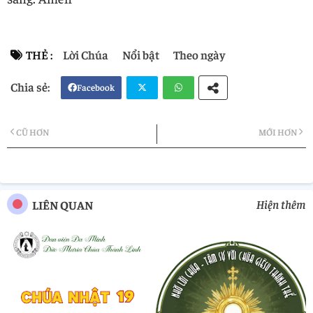
THẺ :
Lời Chúa
Nổi bật
Theo ngày
Facebook
Twi
Wh
CŨ HƠN
MỚI HƠN
tter
atsa
pp
Hiện thêm
LIÊN QUAN