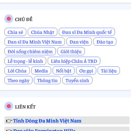
CHỦ ĐỀ
Chia sẻ
Chúa Nhật
Đan sĩ Đa Minh quốc tế
Đan sĩ Đa Minh Việt Nam
Đan viện
Đào tạo
Đời sống chiêm niệm
Giới thiệu
Lễ trọng - lễ kính
Liên hiệp Châu Á TBD
Lời Chúa
Media
Nổi bật
Ơn gọi
Tài liệu
Theo ngày
Thông tin
Tuyển sinh
LIÊN KẾT
👉
Tỉnh Dòng Đa Minh Việt Nam
👉
Đan viện Farmington Hills