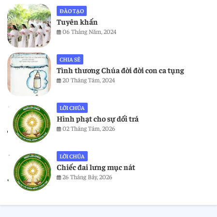
ĐÀO TẠO
Tuyên khấn
06 Tháng Năm, 2024
CHIA SẺ
Tình thương Chúa đời đời con ca tụng
20 Tháng Tám, 2024
LỜI CHÚA
Hình phạt cho sự dối trá
02 Tháng Tám, 2026
LỜI CHÚA
Chiếc đai lưng mục nát
26 Tháng Bảy, 2026