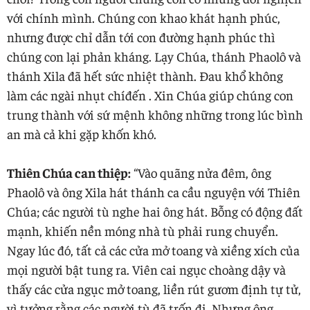
với chính mình. Chúng con khao khát hạnh phúc,
nhưng được chỉ dẫn tới con đường hạnh phúc thì
chúng con lại phản kháng. Lạy Chúa, thánh Phaolô và
thánh Xila đã hết sức nhiệt thành. Đau khổ không
làm các ngài nhụt chíđến . Xin Chúa giúp chúng con
trung thành với sứ mệnh không những trong lúc bình
an mà cả khi gặp khốn khó.
Thiên Chúa can thiệp:
“Vào quãng nửa đêm, ông
Phaolô và ông Xila hát thánh ca cầu nguyện với Thiên
Chúa; các người tù nghe hai ông hát. Bỗng có động đất
mạnh, khiến nền móng nhà tù phải rung chuyển.
Ngay lúc đó, tất cả các cửa mở toang và xiềng xích của
mọi người bật tung ra. Viên cai ngục choàng dậy và
thấy các cửa ngục mở toang, liền rút gươm định tự tử,
vì tưởng rằng các người tù đã trốn đi. Nhưng ông