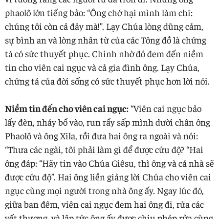
phaolô lớn tiếng bảo: “Ông chớ hại mình làm chi:
chúng tôi còn cả đây mà!”. Lạy Chúa lòng dũng cảm,
sự bình an và lòng nhân từ của các Tông đồ là chứng
tá có sức thuyết phục. Chính nhờ đó đem đến niềm
tin cho viên cai ngục và cả gia đình ông. Lạy Chúa,
chứng tá của đời sống có sức thuyết phục hơn lời nói.
Niềm tin đến cho viên cai ngục:
“Viên cai ngục bảo
lấy đèn, nhảy bổ vào, run rẩy sấp mình dười chân ông
Phaolô và ông Xila, rồi đưa hai ông ra ngoài và nói:
“Thưa các ngài, tôi phải làm gì để được cứu độ? “Hai
ông đáp: “Hãy tin vào Chúa Giêsu, thì ông và cả nhà sẽ
được cứu độ”. Hai ông liền giảng lời Chúa cho viên cai
ngục cùng mọi người trong nhà ông ấy. Ngay lúc đó,
giữa ban đêm, viên cai ngục đem hai ông đi, rửa các
vết thương, và lập tức ông ấy được chịu phép rửa cùng