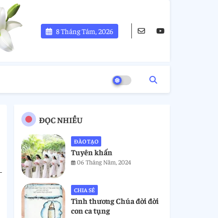
8 Tháng Tám, 2026
ĐỌC NHIỀU
ĐÀO TẠO
Tuyên khấn
06 Tháng Năm, 2024
CHIA SẺ
Tình thương Chúa đời đời
con ca tụng