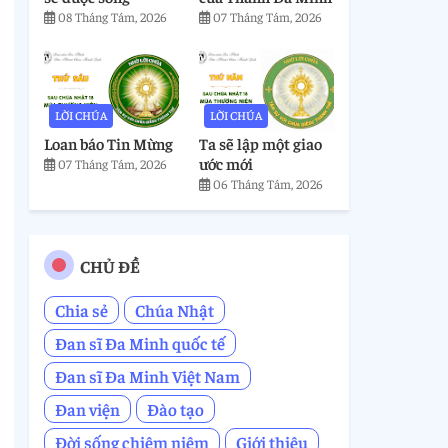
08 Tháng Tám, 2026
07 Tháng Tám, 2026
LỜI CHÚA
LỜI CHÚA
Loan báo Tin Mừng
Ta sẽ lập một giao
ước mới
07 Tháng Tám, 2026
06 Tháng Tám, 2026
CHỦ ĐỀ
Chia sẻ
Chúa Nhật
Đan sĩ Đa Minh quốc tế
Đan sĩ Đa Minh Việt Nam
Đan viện
Đào tạo
Đời sống chiêm niệm
Giới thiệu