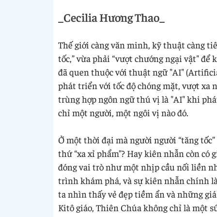
_Cecilia Hương Thao_
Thế giới càng văn minh, kỹ thuật càng ti
tốc,” vừa phải “vượt chướng ngại vật" để k
đã quen thuộc với thuật ngữ "AI" (Artificia
phát triển với tốc độ chóng mặt, vượt xa
trùng hợp ngôn ngữ thú vị là "AI" khi phá
chỉ một người, một ngôi vị nào đó.
Ở một thời đại mà người người “tăng tốc” 
thứ “xa xỉ phẩm”? Hay kiên nhẫn còn có gi
đóng vai trò như một nhịp cầu nối liền n
trình khám phá, và sự kiên nhẫn chính là
ta nhìn thấy vẻ đẹp tiềm ẩn và những giá t
Kitô giáo, Thiên Chúa không chỉ là một 