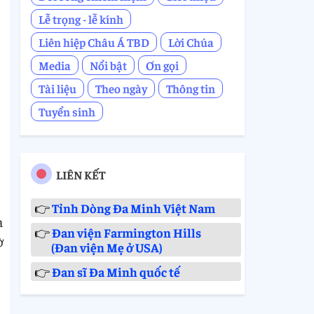
Lễ trọng - lễ kính
Liên hiệp Châu Á TBD
Lời Chúa
Media
Nổi bật
Ơn gọi
Tài liệu
Theo ngày
Thông tin
Tuyển sinh
LIÊN KẾT
👉
Tỉnh Dòng Đa Minh Việt Nam
a
👉
Đan viện Farmington Hills
ờ
(Đan viện Mẹ ở USA)
👉
Đan sĩ Đa Minh quốc tế