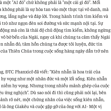
à một "AI đó" chứ không phải là "một cái gì đó". Mối
 không phải là sự hòa tan vào một thực tại vô danh, mà
ơng, lắng nghe và đáp lời. Trong hành trình tìm kiếm và
 trò như ngọn đèn soi đường và sức mạnh nội tại. Sự
 động mà còn là thái độ chủ động tìm kiếm, không ngừng
 vô bờ bến của Ngài, ngay cả khi chúng ta cảm thấy Ngài
n nhẫn đó, tâm hồn chúng ta được tôi luyện, đức tin
 của Thiên Chúa trong cuộc sống hàng ngày dần trở nên
g, ĐTC Phanxicô đã viết: “Kiên nhẫn là hoa trái của
 hy vọng như một nhân đức và một lối sống. Kiên nhẫn
ng niềm hy vọng. Nhưng trong nhiều mảnh ghép của cuộc
u ứng nghịch”. Dù sao nói đi thì cũng phải nói lại, bên
 ảnh rõ nét, một chứng nhân của việc sống kiên nhẫn,
là ông Giakêu và cuộc gặp gỡ của ông với AI- Một vị