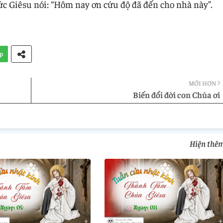
c Giêsu nói: “Hôm nay ơn cứu độ đã đến cho nhà này”.
p
MỚI HƠN
Biến đổi đời con Chúa ơi
Hiện thê