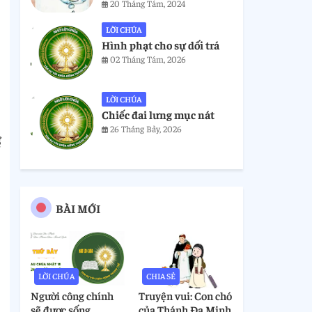
20 Tháng Tám, 2024
LỜI CHÚA
Hình phạt cho sự dối trá
02 Tháng Tám, 2026
LỜI CHÚA
Chiếc đai lưng mục nát
26 Tháng Bảy, 2026
ể
BÀI MỚI
LỜI CHÚA
CHIA SẺ
Người công chính
Truyện vui: Con chó
sẽ được sống
của Thánh Đa Minh