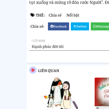
tụt xuống và mừng rỡ đón rước Người”. Đứ
THẺ :
Chia sẻ
Nổi bật
Facebook
Twitter
Whatsap
CŨ HƠN
Hạnh phúc đời tôi
LIÊN QUAN