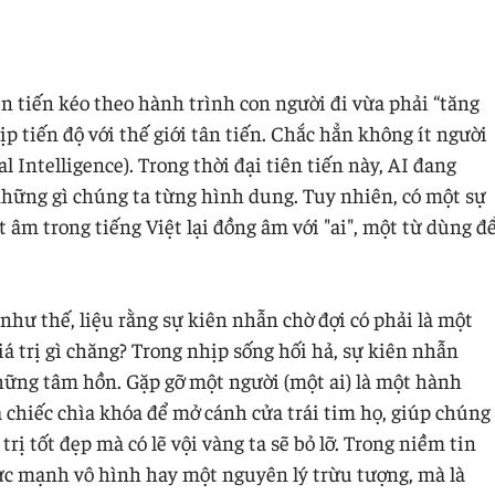
ên tiến kéo theo hành trình con người đi vừa phải “tăng
ịp tiến độ với thế giới tân tiến. Chắc hẳn không ít người
l Intelligence). Trong thời đại tiên tiến này, AI đang
 những gì chúng ta từng hình dung. Tuy nhiên, có một sự
t âm trong tiếng Việt lại đồng âm với "ai", một từ dùng đ
như thế, liệu rằng sự kiên nhẫn chờ đợi có phải là một
á trị gì chăng? Trong nhịp sống hối hả, sự kiên nhẫn
hững tâm hồn. Gặp gỡ một người (một ai) là một hành
 chiếc chìa khóa để mở cánh cửa trái tim họ, giúp chúng
rị tốt đẹp mà có lẽ vội vàng ta sẽ bỏ lỡ. Trong niềm tin
sức mạnh vô hình hay một nguyên lý trừu tượng, mà là