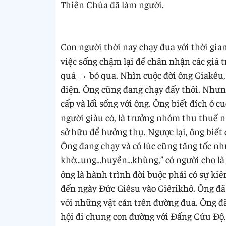
Thiên Chúa đã làm người.
Con người thời nay chạy đua với thời gia
việc sống chậm lại để chân nhận các giá 
quá → bỏ qua. Nhìn cuộc đời ông Giakêu, 
diện. Ông cũng đang chạy đấy thôi. Nhưn
cấp và lối sống với ông. Ông biết đích ở
người giàu có, là trưởng nhóm thu thuế n
sở hữu để hưởng thụ. Ngược lại, ông biết
Ông đang chạy và có lúc cũng tăng tốc như
khờ…ung…huyền…khùng,” có người cho là đ
ông là hành trình đòi buộc phải có sự kiê
đến ngày Đức Giêsu vào Giêrikhô. Ông đã
với những vật cản trên đường đua. Ông đã
hội đi chung con đường với Đấng Cứu Độ.