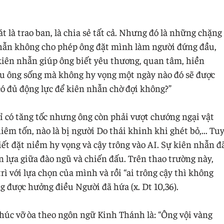
 là trao ban, là chia sẻ tất cả. Nhưng đó là những chặng
nhẫn không cho phép ông đặt mình làm người đứng đầu,
 kiên nhẫn giúp ông biết yêu thương, quan tâm, hiền
Nếu ông sống mà không hy vọng một ngày nào đó sẽ được
ó đủ động lực để kiên nhẫn chờ đợi không?”
 có tăng tốc nhưng ông còn phải vượt chướng ngại vật
iêm tốn, nào là bị người Do thái khinh khi ghét bỏ,... Tu
biết đặt niềm hy vọng và cậy trông vào AI. Sự kiên nhẫn đ
n lựa giữa đào ngũ và chiến đấu. Trên thao trường này,
ì với lựa chọn của mình và rồi “ai trông cậy thì không
g được hưởng điều Người đã hứa (x. Dt 10,36).
húc vỡ òa theo ngôn ngữ Kinh Thánh là: “Ông vội vàng