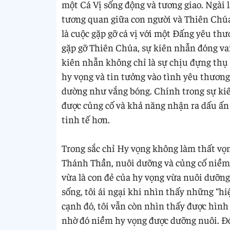
một Cá Vị sống động và tương giao. Ngài l
tương quan giữa con người và Thiên Chúa
là cuộc gặp gỡ cá vị với một Đấng yêu thư
gặp gỡ Thiên Chúa, sự kiên nhẫn đóng vai
kiên nhẫn không chỉ là sự chịu đựng thụ
hy vọng và tin tưởng vào tình yêu thương
dường như vắng bóng. Chính trong sự kiê
được củng cố và khả năng nhận ra dấu ấn
tinh tế hơn.
Trong sắc chỉ Hy vọng không làm thất vọn
Thánh Thần, nuôi dưỡng và củng cố niềm
vừa là con đẻ của hy vọng vừa nuôi dưỡ
sống, tôi ái ngại khi nhìn thấy những “hiệ
cạnh đó, tôi vẫn còn nhìn thấy được hình
nhờ đó niềm hy vọng được dưỡng nuôi. Đó 