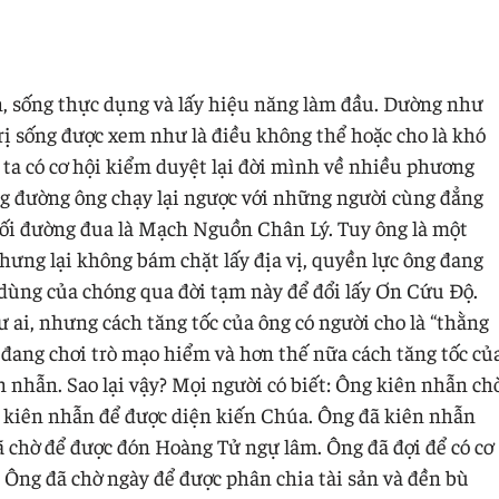
n, sống thực dụng và lấy hiệu năng làm đầu. Dường như
trị sống được xem như là điều không thể hoặc cho là khó
ta có cơ hội kiểm duyệt lại đời mình về nhiều phương
g đường ông chạy lại ngược với những người cùng đẳng
 cuối đường đua là Mạch Nguồn Chân Lý. Tuy ông là một
hưng lại không bám chặt lấy địa vị, quyền lực ông đang
 dùng của chóng qua đời tạm này để đổi lấy Ơn Cứu Độ.
 ai, nhưng cách tăng tốc của ông có người cho là “thằng
ang chơi trò mạo hiểm và hơn thế nữa cách tăng tốc củ
n nhẫn. Sao lại vậy? Mọi người có biết: Ông kiên nhẫn ch
 kiên nhẫn để được diện kiến Chúa. Ông đã kiên nhẫn
 chờ để được đón Hoàng Tử ngự lâm. Ông đã đợi để có cơ
 Ông đã chờ ngày để được phân chia tài sản và đền bù