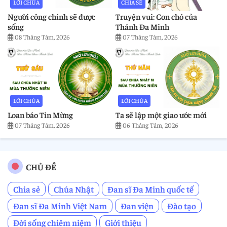
LỜI CHÚA
CHIA SẺ
Người công chính sẽ được
Truyện vui: Con chó của
sống
Thánh Đa Minh
08 Tháng Tám, 2026
07 Tháng Tám, 2026
LỜI CHÚA
LỜI CHÚA
Loan báo Tin Mừng
Ta sẽ lập một giao ước mới
07 Tháng Tám, 2026
06 Tháng Tám, 2026
CHỦ ĐỀ
Chia sẻ
Chúa Nhật
Đan sĩ Đa Minh quốc tế
Đan sĩ Đa Minh Việt Nam
Đan viện
Đào tạo
Đời sống chiêm niệm
Giới thiệu