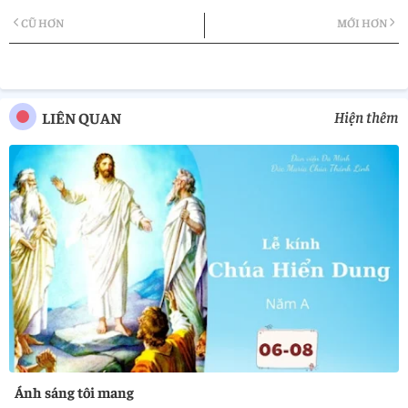
CŨ HƠN
MỚI HƠN
tter
atsa
pp
Hiện thêm
LIÊN QUAN
Ánh sáng tôi mang