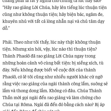
“Hãy rao giảng Lời Chúa, hãy lên tiếng lúc thuận tiện
cũng như không thuận tiện; hãy biện bác, ngăm đe,
khuyên nhủ với tất cả lòng nhẫn nại và chủ tâm dạy
dỗ.”
Phải. Theo như tôi thấy, lúc này thật không thuận
tiện. Nhưng xin hỏi, vậy, lúc nào thì thuận tiện?
Thánh Phaolô đã rao giảng Lời Chúa ngay trong
những hoàn cảnh vô cùng bất tiện: bị xiềng xích, tù
đày. Nếu không được biết về cuộc đời của thánh
Phaolô, có lẽ tôi cũng như nhiều người khác cứ ngỡ
rằng việc rao giảng của ngài thành công lắm, suông sẻ
lắm và thong dong lắm. Không có đâu. Chúa Thánh
Thần mời gọi ngài đến rao giảng và làm chứng cho
Chúa tại Rôma. Ngài đã đến đó bằng cách nào? Bị áp
giải đến Rôma để chịu xét xử.