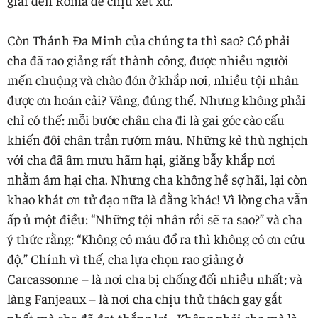
Còn Thánh Đa Minh của chúng ta thì sao? Có phải
cha đã rao giảng rất thành công, được nhiều người
mến chuộng và chào đón ở khắp nơi, nhiều tội nhân
được ơn hoán cải? Vâng, đúng thế. Nhưng không phải
chỉ có thế: mỗi bước chân cha đi là gai góc cào cấu
khiến đôi chân trần rướm máu. Những kẻ thù nghịch
với cha đã âm mưu hãm hại, giăng bẫy khắp nơi
nhằm ám hại cha. Nhưng cha không hề sợ hãi, lại còn
khao khát ơn tử đạo nữa là đằng khác! Vì lòng cha vẫn
ấp ủ một điều: “Những tội nhân rồi sẽ ra sao?” và cha
ý thức rằng: “Không có máu đổ ra thì không có ơn cứu
độ.” Chính vì thế, cha lựa chọn rao giảng ở
Carcassonne – là nơi cha bị chống đối nhiều nhất; và
làng Fanjeaux – là nơi cha chịu thử thách gay gắt
nhất mà cha đã đạt thắng lợi . Không phải cha mà là