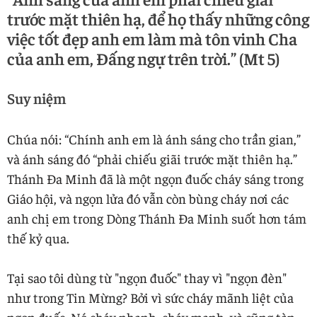
trước mặt thiên hạ, để họ thấy những công
việc tốt đẹp anh em làm mà tôn vinh Cha
của anh em, Đấng ngự trên trời.” (Mt 5)
Suy niệm
Chúa nói: “Chính anh em là ánh sáng cho trần gian,”
và ánh sáng đó “phải chiếu giãi trước mặt thiên hạ.”
Thánh Đa Minh đã là một ngọn đuốc cháy sáng trong
Giáo hội, và ngọn lửa đó vẫn còn bùng cháy nơi các
anh chị em trong Dòng Thánh Đa Minh suốt hơn tám
thế kỷ qua.
Tại sao tôi dùng từ "ngọn đuốc" thay vì "ngọn đèn"
như trong Tin Mừng? Bởi vì sức cháy mãnh liệt của
ngọn đuốc. Nó cháy nhanh, cháy mạnh, và cũng tàn