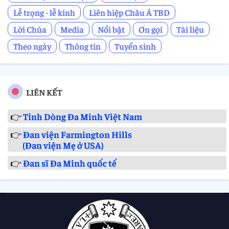
Lễ trọng - lễ kính
Liên hiệp Châu Á TBD
Lời Chúa
Media
Nổi bật
Ơn gọi
Tài liệu
Theo ngày
Thông tin
Tuyển sinh
LIÊN KẾT
👉
Tỉnh Dòng Đa Minh Việt Nam
👉
Đan viện Farmington Hills
(Đan viện Mẹ ở USA)
👉
Đan sĩ Đa Minh quốc tế