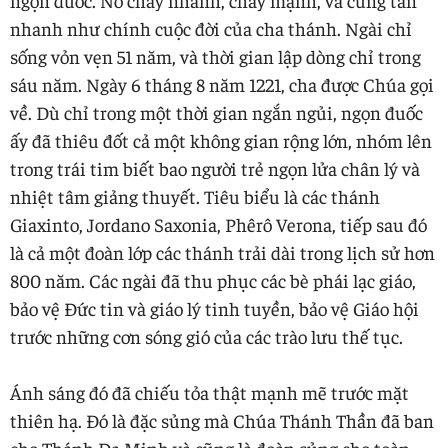
nhanh như chính cuộc đời của cha thánh. Ngài chỉ
sống vỏn vẹn 51 năm, và thời gian lập dòng chỉ trong
sáu năm. Ngày 6 tháng 8 năm 1221, cha được Chúa gọi
về. Dù chỉ trong một thời gian ngắn ngủi, ngọn đuốc
ấy đã thiêu đốt cả một không gian rộng lớn, nhóm lên
trong trái tim biết bao người trẻ ngọn lửa chân lý và
nhiệt tâm giảng thuyết. Tiêu biểu là các thánh
Giaxinto, Jordano Saxonia, Phêrô Verona, tiếp sau đó
là cả một đoàn lớp các thánh trải dài trong lịch sử hơn
800 năm. Các ngài đã thu phục các bè phái lạc giáo,
bảo vệ Đức tin và giáo lý tinh tuyền, bảo vệ Giáo hội
trước những cơn sóng gió của các trào lưu thế tục.
Ánh sáng đó đã chiếu tỏa thật mạnh mẽ trước mặt
thiên hạ. Đó là đặc sủng mà Chúa Thánh Thần đã ban
cho Thánh Đa Minh và cũng là đoàn sủng cho toàn