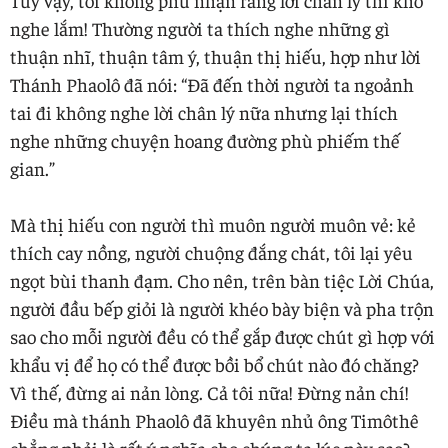
nghe lắm! Thường người ta thích nghe những gì
thuận nhĩ, thuận tâm ý, thuận thị hiếu, hợp như lời
Thánh Phaolô đã nói: “Đã đến thời người ta ngoảnh
tai đi không nghe lời chân lý nữa nhưng lại thích
nghe những chuyện hoang đường phù phiếm thế
gian.”
Mà thị hiếu con người thì muôn người muôn vẻ: kẻ
thích cay nồng, người chuộng đắng chát, tôi lại yêu
ngọt bùi thanh đạm. Cho nên, trên bàn tiệc Lời Chúa,
người đầu bếp giỏi là người khéo bày biện và pha trộn
sao cho mỗi người đều có thể gắp được chút gì hợp với
khẩu vị để họ có thể được bồi bổ chút nào đó chăng?
Vì thế, đừng ai nản lòng. Cả tôi nữa! Đừng nản chí!
Điều mà thánh Phaolô đã khuyên nhủ ông Timôthê
chẳng phải là rất ý nghĩa cho chúng ta lúc này sao?