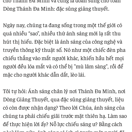
Dòng Thánh Đa Minh: đặc sủng giảng thuyết.
Ngày nay, chúng ta đang sống trong một thế giới có
quá nhiều “sao”, nhiều thứ ánh sáng mới lạ rất thu
hút thị hiếu. Đặc biệt là ánh sáng của công nghệ và
truyền thông kỹ thuật số. Nó như một chiếc đèn pha
chiếu thẳng vào mắt người khác, khiến hầu hết mọi
người đều lóa mắt và có thể bị "mù lâm sàng", rồi để
mặc cho người khác dẫn dắt, lèo lái.
Tôi tự hỏi: Ánh sáng chân lý nơi Thánh Đa Minh, nơi
Dòng Giảng Thuyết, qua đặc sủng giảng thuyết, liệu
có còn được nhận dạng? Theo lời Chúa, ánh sáng của
chúng ta phải chiếu giãi trước mặt thiên hạ. Làm sao
để thực hiện lời ấy? Nỗ lực chiếu sáng ư? Bằng cách
nào? Hơn nữa, ánh sáng có ích gì trước một người đã