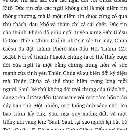
Kitô. Đức tin của các ngài không chỉ là một niềm tin
thông thường, mà là một niềm tin được củng cố qua
thử thách, đau khổ và thậm chí cả cái chết. Đức tin
của thánh Phêrô đã giúp ngài tuyên xưng Đức Giêsu
là Con Thiên Chúa. Chính nhờ sự xác tín này, Chúa
Giêsu đã đặt thánh Phêrô làm đầu Hội Thánh (Mt
16,18). Nói về thánh Phaolô, chúng ta có thể thấy cuộc
đời của ngài là một bằng chứng hùng hồn về sức
mạnh của tình yêu Thiên Chúa và sự biến đổi kỳ diệu
mà Thiên Chúa có thể thực hiện trong lòng mỗi
người. Saul, kẻ thù không đội trời chung của Giáo hội,
đang trên đường đến Damascus với một tâm hồn tràn
đầy hận thù. Đột nhiên, một luồng ánh sáng chói lòa
bao trùm lấy ông. Saul ngã quỵ xuống đất, và một
tiếng nói vang lên: "Saul, Saul, tại sao ngươi lại bắt bớ
Ta?" (Cv 9, 4-5). Đó là chính Chúa Giêsu, Đấng mà Saul