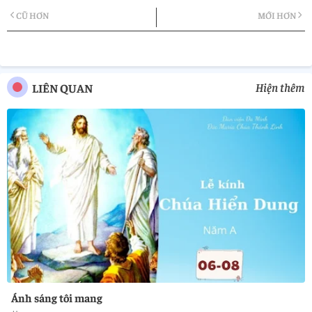
CŨ HƠN
MỚI HƠN
tter
atsa
pp
Hiện thêm
LIÊN QUAN
Ánh sáng tôi mang