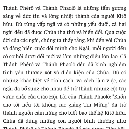
Thánh Phêrô và Thánh Phaolô là những tấm gương
sáng về đức tin và lòng nhiệt thành của người Kitô
hữu. Dù từng vấp ngã và có những yếu đuối, cả hai
ngài đều đã được Chúa tha thứ và biến đổi. Qua cuộc
đời của các ngài, chúng ta thấy rằng, khi đến với Chúa
và dâng hiến cuộc đời mình cho Ngài, mỗi người đều
có cơ hội được đổi mới và làm những điều lớn lao. Cả
Thánh Phêrô và Thánh Phaolô đều đã kinh nghiệm
tình yêu thương xót vô điều kiện của Chúa. Dù có
những khác biệt về tính cách, và cách làm việc, các
ngài đã bổ sung cho nhau để trở thành những cột trụ
vững chắc của Giáo Hội. Lời của Thánh Phaolô: "Khốn
cho tôi nếu tôi không rao giảng Tin Mừng" đã trở
thành nguồn cảm hứng cho biết bao thế hệ Kitô hữu.
Chúa đã dùng những con người bình thường như
Thánh Phêrô và Thánh Phaolô để xây dựng Giáo hội.