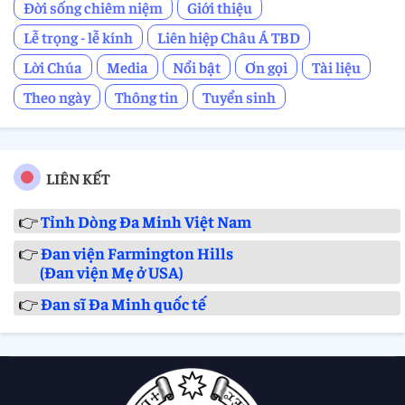
Đời sống chiêm niệm
Giới thiệu
Lễ trọng - lễ kính
Liên hiệp Châu Á TBD
Lời Chúa
Media
Nổi bật
Ơn gọi
Tài liệu
Theo ngày
Thông tin
Tuyển sinh
LIÊN KẾT
👉
Tỉnh Dòng Đa Minh Việt Nam
👉
Đan viện Farmington Hills
(Đan viện Mẹ ở USA)
👉
Đan sĩ Đa Minh quốc tế