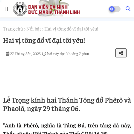
Trang chủ
Nổi bật
Hai vị tông đồ vĩ đại tôi yêu!
Hai vị tông đồ vĩ đại tôi yêu!
27 Tháng Sáu, 2025
bài này đọc khoảng 7 phút
Lễ Trọng kính hai Thánh Tông đồ Phêrô và
Phaolô, ngày 29 tháng 06.
"Anh là Phêrô, nghĩa là Tảng Đá, trên tảng đá này,
Thầy sẽ xây Hội Thánh của Thầy" (Mt 16,18)