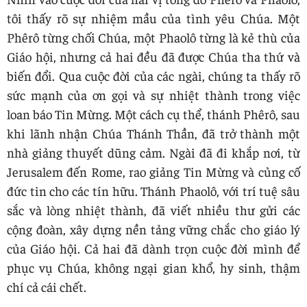
tôi thấy rõ sự nhiệm mầu của tình yêu Chúa. Một
Phêrô từng chối Chúa, một Phaolô từng là kẻ thù của
Giáo hội, nhưng cả hai đều đã được Chúa tha thứ và
biến đổi. Qua cuộc đời của các ngài, chúng ta thấy rõ
sức mạnh của ơn gọi và sự nhiệt thành trong việc
loan báo Tin Mừng. Một cách cụ thể, thánh Phêrô, sau
khi lãnh nhận Chúa Thánh Thần, đã trở thành một
nhà giảng thuyết dũng cảm. Ngài đã đi khắp nơi, từ
Jerusalem đến Rome, rao giảng Tin Mừng và củng cố
đức tin cho các tín hữu. Thánh Phaolô, với trí tuệ sâu
sắc và lòng nhiệt thành, đã viết nhiều thư gửi các
cộng đoàn, xây dựng nền tảng vững chắc cho giáo lý
của Giáo hội. Cả hai đã dành trọn cuộc đời mình để
phục vụ Chúa, không ngại gian khổ, hy sinh, thậm
chí cả cái chết.