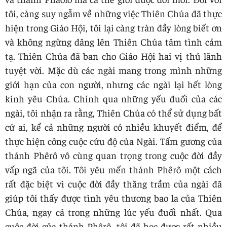
tôi, càng suy ngẫm về những việc Thiên Chúa đã thực
hiện trong Giáo Hội, tôi lại càng tràn đầy lòng biết ơn
và không ngừng dâng lên Thiên Chúa tâm tình cảm
tạ. Thiên Chúa đã ban cho Giáo Hội hai vị thủ lãnh
tuyệt vời. Mặc dù các ngài mang trong mình những
giới hạn của con người, nhưng các ngài lại hết lòng
kính yêu Chúa. Chính qua những yếu đuối của các
ngài, tôi nhận ra rằng, Thiên Chúa có thể sử dụng bất
cứ ai, kể cả những người có nhiều khuyết điểm, để
thực hiện công cuộc cứu độ của Ngài. Tấm gương của
thánh Phêrô vô cùng quan trọng trong cuộc đời đầy
vấp ngã của tôi. Tôi yêu mến thánh Phêrô một cách
rất đặc biệt vì cuộc đời đầy thăng trầm của ngài đã
giúp tôi thấy được tình yêu thương bao la của Thiên
Chúa, ngay cả trong những lúc yếu đuối nhất. Qua
cuộc đời của thánh Phêrô, tôi đã học được rất nhiều