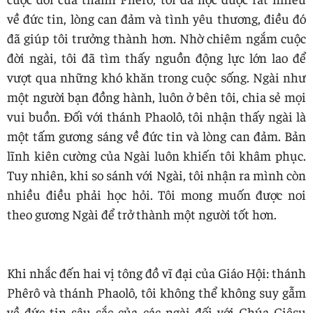
về đức tin, lòng can đảm và tình yêu thương, điều đó
đã giúp tôi trưởng thành hơn. Nhờ chiêm ngắm cuộc
đời ngài, tôi đã tìm thấy nguồn động lực lớn lao để
vượt qua những khó khăn trong cuộc sống. Ngài như
một người bạn đồng hành, luôn ở bên tôi, chia sẻ mọi
vui buồn. Đối với thánh Phaolô, tôi nhận thấy ngài là
một tấm gương sáng về đức tin và lòng can đảm. Bản
lĩnh kiên cường của Ngài luôn khiến tôi khâm phục.
Tuy nhiên, khi so sánh với Ngài, tôi nhận ra mình còn
nhiều điều phải học hỏi. Tôi mong muốn được noi
theo gương Ngài để trở thành một người tốt hơn.
Khi nhắc đến hai vị tông đồ vĩ đại của Giáo Hội: thánh
Phêrô và thánh Phaolô, tôi không thể không suy gẫm
về đức tin sâu sắc của các ngài đối với Chúa Giêsu