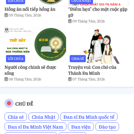
LỜI CHÚA
CHÚA NHẬT
Hồng ân nối tiếp hồng ân
“Điểm hẹn” cho một cuộc gặp
gỡ
09 Tháng Tám, 2026
09 Tháng Tám, 2026
LỜI CHÚA
CHIA SẺ
Người công chính sẽ được
Truyện vui: Con chó của
sống
Thánh Đa Minh
08 Tháng Tám, 2026
07 Tháng Tám, 2026
CHỦ ĐỀ
Chia sẻ
Chúa Nhật
Đan sĩ Đa Minh quốc tế
Đan sĩ Đa Minh Việt Nam
Đan viện
Đào tạo