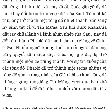
đã từng khinh miệt và truy đuổi. Cuộc gặp gỡ ấy đã
làm thay đổi hoàn toàn cuộc đời của Saul. Từ một kẻ
thù, ông trở thành một tông đồ nhiệt thành, sẵn sàng
hy sinh tất cả vì Tin Mừng. Sau khi được Khanania
đặt tay chữa lành và lãnh nhận phép rửa, Saul, nay đã
đổi tên thành Phaolô, đã mạnh dạn rao giảng về Chúa
Giêsu. Nhiều người không thể tin nổi người đàn ông
từng quyết tâm tiêu diệt Giáo hội giờ đây lại trở
thành một môn đệ trung thành. Với sự tin tưởng của
các tông đồ, Phaolô đã trở thành một trong những vị
tông đồ quan trọng nhất của Giáo hội sơ khai. Ông đã
không ngừng rao giảng Tin Mừng, vượt qua bao khó
khăn gian khổ để đưa đức tin đến với muôn dân (Cv
9,28).
Nhìn vào cuộc đời của hai vị tông đồ Phêrô và Phaolô,