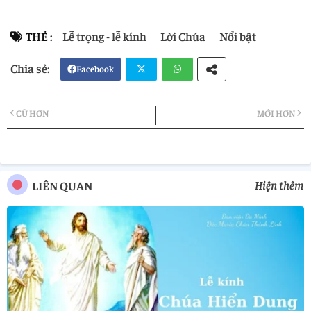
THẺ :
Lễ trọng - lễ kính
Lời Chúa
Nổi bật
Facebook
Twi
Wh
CŨ HƠN
MỚI HƠN
tter
atsa
pp
Hiện thêm
LIÊN QUAN