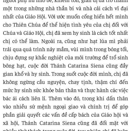
một trong những nhà thần bí và nhà cải cách vĩ đại
nhất của Giáo Hội. Với ước muốn cống hiến hết mình
cho Thiên Chúa để thể hiện tình yêu của chị đối với
Chúa và Giáo Hội, chị đã xem hy sinh là cách tốt nhất
chị có thể làm. Ngoài ra, cũng như hạt lúa mì phải
trải qua quá trình nảy mầm, vùi mình trong bóng tối,
chịu đựng sự khắc nghiệt của môi trường để trổ sinh
bông hạt, cuộc đời Thánh Catarina Siena cũng đầy
gian khổ và hy sinh. Trong suốt cuộc đời mình, chị đã
không ngừng cầu nguyện, chay tịnh, thậm chí đến
mức hy sinh sức khỏe bản thân và thực hành các việc
bác ái cách liên lỉ. Thêm vào đó, trong khi dấn thân
vào nhiều sứ mệnh ngoại giao và chính trị để góp
phần giải quyết các vấn đề cấp bách của Giáo hội và
xã hội, Thánh Catarina Siena cũng đã đối mặt với
nhiều thử thách trong cuộc đời, tuy nhiên chị đã luôn