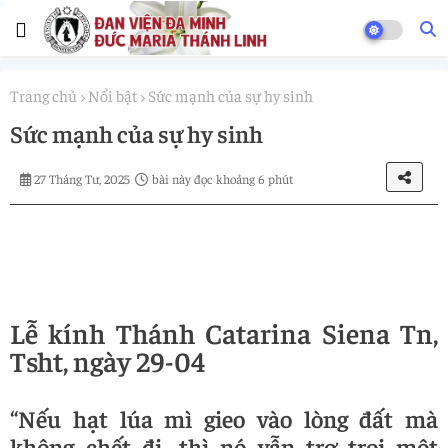
Trang chủ
Nổi bật
Sức mạnh của sự hy sinh
Sức mạnh của sự hy sinh
27 Tháng Tư, 2025
bài này đọc khoảng 6 phút
Lễ kính Thánh Catarina Siena Tn,
Tsht, ngày 29-04
“Nếu hạt lúa mì gieo vào lòng đất mà
không chết đi, thì nó vẫn trơ trọi một