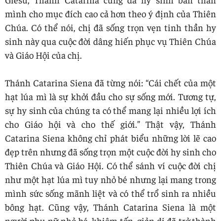
mình cho mục đích cao cả hơn theo ý định của Thiên
Chúa. Có thể nói, chị đã sống trọn vẹn tinh thần hy
sinh này qua cuộc đời dâng hiến phục vụ Thiên Chúa
và Giáo Hội của chị.
Thánh Catarina Siena đã từng nói: “Cái chết của một
hạt lúa mì là sự khởi đầu cho sự sống mới. Tương tự,
sự hy sinh của chúng ta có thể mang lại nhiều lợi ích
cho Giáo hội và cho thế giới.” Thật vậy, Thánh
Catarina Siena không chỉ phát biểu những lời lẽ cao
đẹp trên nhưng đã sống trọn một cuộc đời hy sinh cho
Thiên Chúa và Giáo Hội. Có thể sánh ví cuộc đời chị
như một hạt lúa mì tuy nhỏ bé nhưng lại mang trong
mình sức sống mãnh liệt và có thể trổ sinh ra nhiều
bông hạt. Cũng vậy, Thánh Catarina Siena là một
người phụ nữ nhỏ bé, khiêm tốn, giản dị đã trở thành