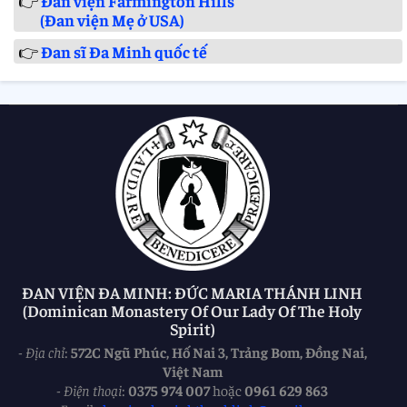
👉
Đan viện Farmington Hills
(Đan viện Mẹ ở USA)
👉
Đan sĩ Đa Minh quốc tế
ĐAN VIỆN ĐA MINH: ĐỨC MARIA THÁNH LINH
(Dominican Monastery Of Our Lady Of The Holy
Spirit)
-
Địa chỉ
:
572C Ngũ Phúc, Hố Nai 3, Trảng Bom, Đồng Nai,
Việt Nam
-
Điện thoại
:
0375 974 007
hoặc
0961 629 863