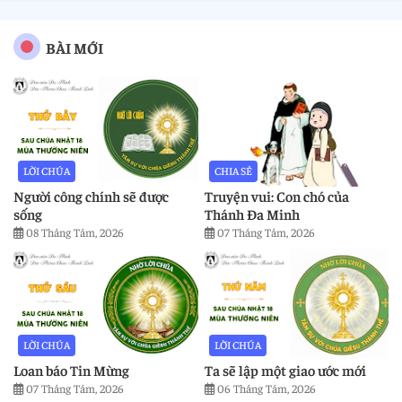
BÀI MỚI
LỜI CHÚA
CHIA SẺ
Người công chính sẽ được
Truyện vui: Con chó của
sống
Thánh Đa Minh
08 Tháng Tám, 2026
07 Tháng Tám, 2026
LỜI CHÚA
LỜI CHÚA
Loan báo Tin Mừng
Ta sẽ lập một giao ước mới
07 Tháng Tám, 2026
06 Tháng Tám, 2026