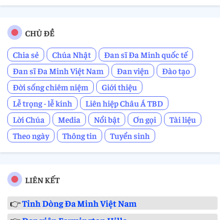
CHỦ ĐỀ
Chia sẻ
Chúa Nhật
Đan sĩ Đa Minh quốc tế
Đan sĩ Đa Minh Việt Nam
Đan viện
Đào tạo
Đời sống chiêm niệm
Giới thiệu
Lễ trọng - lễ kính
Liên hiệp Châu Á TBD
Lời Chúa
Media
Nổi bật
Ơn gọi
Tài liệu
Theo ngày
Thông tin
Tuyển sinh
LIÊN KẾT
👉
Tỉnh Dòng Đa Minh Việt Nam