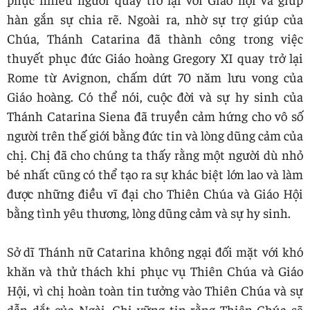
hàn gắn sự chia rẽ. Ngoài ra, nhờ sự trợ giúp của
Chúa, Thánh Catarina đã thành công trong việc
thuyết phục đức Giáo hoàng Gregory XI quay trở lại
Rome từ Avignon, chấm dứt 70 năm lưu vong của
Giáo hoàng. Có thể nói, cuộc đời và sự hy sinh của
Thánh Catarina Siena đã truyền cảm hứng cho vô số
người trên thế giới bằng đức tin và lòng dũng cảm của
chị. Chị đã cho chúng ta thấy rằng một người dù nhỏ
bé nhất cũng có thể tạo ra sự khác biệt lớn lao và làm
được những điều vĩ đại cho Thiên Chúa và Giáo Hội
bằng tình yêu thương, lòng dũng cảm và sự hy sinh.
Sở dĩ Thánh nữ Catarina không ngại đối mặt với khó
khăn và thử thách khi phục vụ Thiên Chúa và Giáo
Hội, vì chị hoàn toàn tin tưởng vào Thiên Chúa và sự
dẫn dắt của Ngài. Chị vững tin rằng Thiên Chúa sẽ