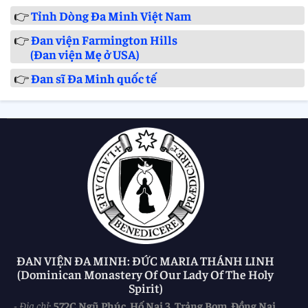
👉
Tỉnh Dòng Đa Minh Việt Nam
👉
Đan viện Farmington Hills
(Đan viện Mẹ ở USA)
👉
Đan sĩ Đa Minh quốc tế
ĐAN VIỆN ĐA MINH: ĐỨC MARIA THÁNH LINH
(Dominican Monastery Of Our Lady Of The Holy
Spirit)
-
Địa chỉ
:
572C Ngũ Phúc, Hố Nai 3, Trảng Bom, Đồng Nai,