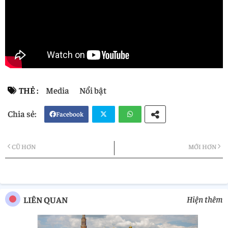
THẺ :
Media
Nổi bật
Facebook
Twi
Wh
CŨ HƠN
MỚI HƠN
tter
atsa
pp
Hiện thêm
LIÊN QUAN