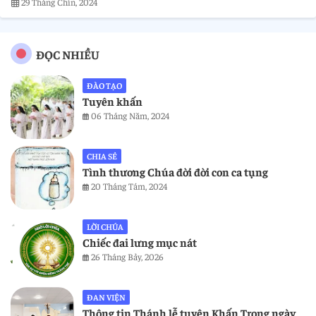
29 Tháng Chín, 2024
ĐỌC NHIỀU
ĐÀO TẠO
Tuyên khấn
06 Tháng Năm, 2024
CHIA SẺ
Tình thương Chúa đời đời con ca tụng
20 Tháng Tám, 2024
LỜI CHÚA
Chiếc đai lưng mục nát
26 Tháng Bảy, 2026
ĐAN VIỆN
Thông tin Thánh lễ tuyên Khấn Trọng ngày