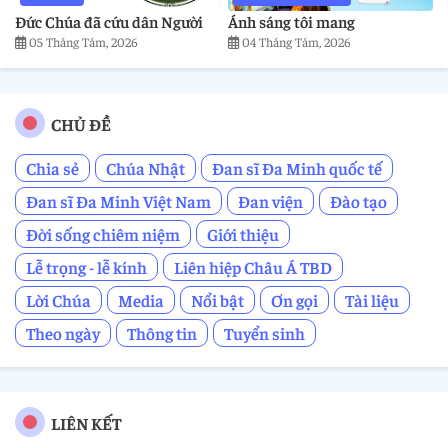
Đức Chúa đã cứu dân Người
Ánh sáng tôi mang
05 Tháng Tám, 2026
04 Tháng Tám, 2026
CHỦ ĐỀ
Chia sẻ
Chúa Nhật
Đan sĩ Đa Minh quốc tế
Đan sĩ Đa Minh Việt Nam
Đan viện
Đào tạo
Đời sống chiêm niệm
Giới thiệu
Lễ trọng - lễ kính
Liên hiệp Châu Á TBD
Lời Chúa
Media
Nổi bật
Ơn gọi
Tài liệu
Theo ngày
Thông tin
Tuyển sinh
LIÊN KẾT