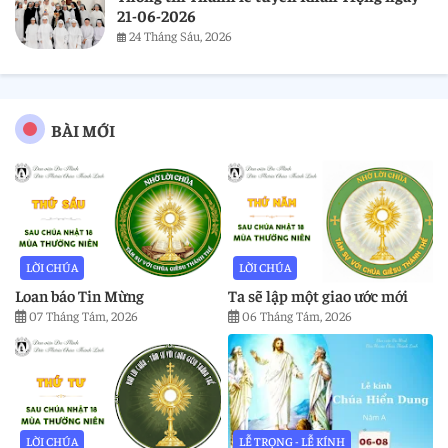
21-06-2026
24 Tháng Sáu, 2026
BÀI MỚI
LỜI CHÚA
LỜI CHÚA
Loan báo Tin Mừng
Ta sẽ lập một giao ước mới
07 Tháng Tám, 2026
06 Tháng Tám, 2026
LỜI CHÚA
LỄ TRỌNG - LỄ KÍNH