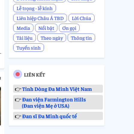
Lễ trọng - lễ kính
Liên hiệp Châu Á TBD
Lời Chúa
Media
Nổi bật
Ơn gọi
Tài liệu
Theo ngày
Thông tin
Tuyển sinh
LIÊN KẾT
m
👉
Tỉnh Dòng Đa Minh Việt Nam
👉
Đan viện Farmington Hills
(Đan viện Mẹ ở USA)
👉
Đan sĩ Đa Minh quốc tế