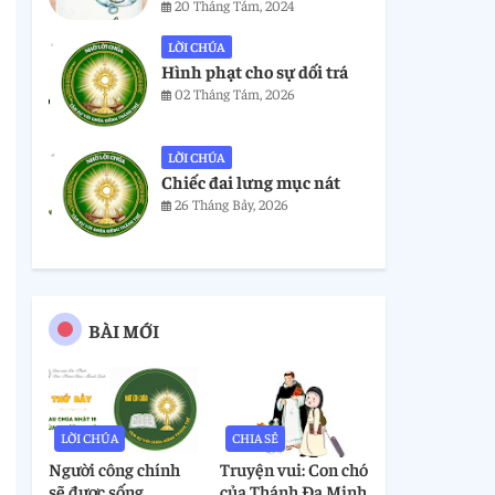
20 Tháng Tám, 2024
LỜI CHÚA
Hình phạt cho sự dối trá
02 Tháng Tám, 2026
LỜI CHÚA
Chiếc đai lưng mục nát
26 Tháng Bảy, 2026
BÀI MỚI
LỜI CHÚA
CHIA SẺ
Người công chính
Truyện vui: Con chó
sẽ được sống
của Thánh Đa Minh