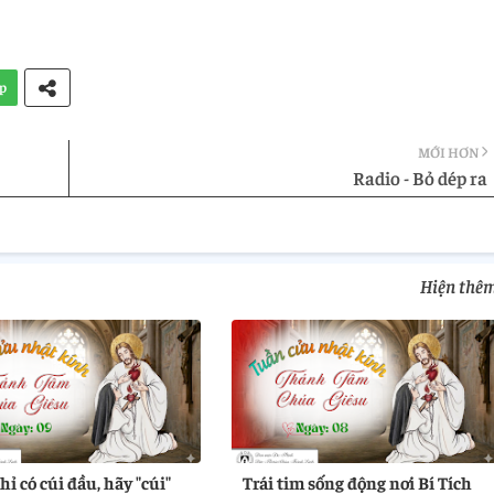
p
MỚI HƠN
Radio - Bỏ dép ra
Hiện thê
ỉ có cúi đầu, hãy "cúi"
Trái tim sống động nơi Bí Tích