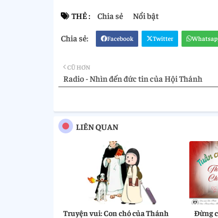
THẺ :
Chia sẻ
Nổi bật
Facebook
Twitter
Whatsap
CŨ HƠN
Radio - Nhìn đến đức tin của Hội Thánh
LIÊN QUAN
Truyện vui: Con chó của Thánh
Đừng ch