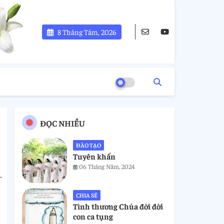
8 Tháng Tám, 2026
ĐỌC NHIỀU
ĐÀO TẠO
Tuyên khấn
06 Tháng Năm, 2024
CHIA SẺ
Tình thương Chúa đời đời
con ca tụng