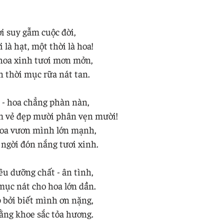
ơi suy gẫm cuộc đời,
 là hạt, một thời là hoa!
 hoa xinh tươi mơn mởn,
n thời mục rữa nát tan.
 - hoa chẳng phàn nàn,
 vẻ đẹp mười phân vẹn mười!
hoa vươn mình lớn mạnh,
ngời đón nắng tươi xinh.
êu dưỡng chất - ân tình,
mục nát cho hoa lớn dần.
 bởi biết mình ơn nặng,
bằng khoe sắc tỏa hương.