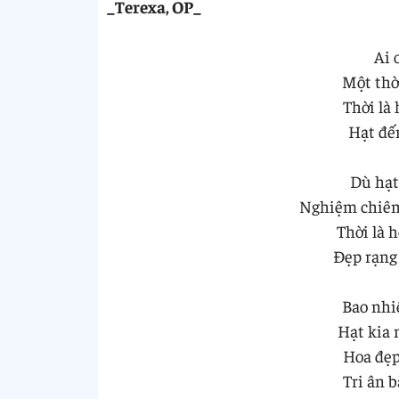
_Terexa, OP_
Ai 
Một thời
Thời là
Hạt đế
Dù hạt
Nghiệm chiêm
Thời là 
Đẹp rạng 
Bao nhi
Hạt kia 
Hoa đẹp
Tri ân 