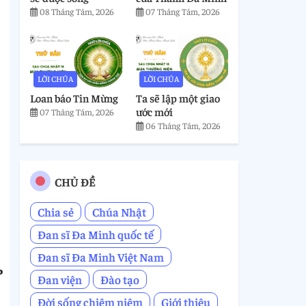
08 Tháng Tám, 2026
07 Tháng Tám, 2026
LỜI CHÚA
LỜI CHÚA
Loan báo Tin Mừng
Ta sẽ lập một giao
ước mới
07 Tháng Tám, 2026
06 Tháng Tám, 2026
CHỦ ĐỀ
Chia sẻ
Chúa Nhật
Đan sĩ Đa Minh quốc tế
Đan sĩ Đa Minh Việt Nam
P
Đan viện
Đào tạo
Đời sống chiêm niệm
Giới thiệu