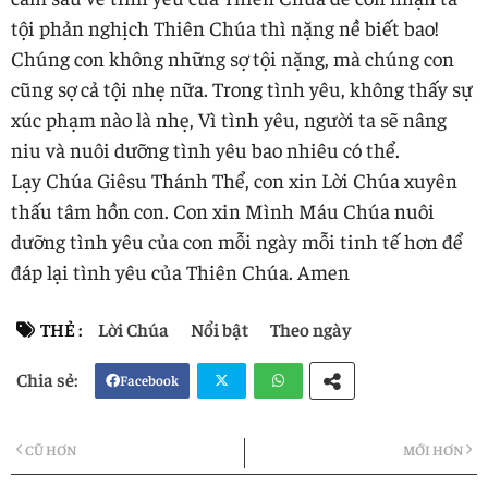
tội phản nghịch Thiên Chúa thì nặng nề biết bao!
Chúng con không những sợ tội nặng, mà chúng con
cũng sợ cả tội nhẹ nữa. Trong tình yêu, không thấy sự
xúc phạm nào là nhẹ, Vì tình yêu, người ta sẽ nâng
niu và nuôi dưỡng tình yêu bao nhiêu có thể.
Lạy Chúa Giêsu Thánh Thể, con xin Lời Chúa xuyên
thấu tâm hồn con. Con xin Mình Máu Chúa nuôi
dưỡng tình yêu của con mỗi ngày mỗi tinh tế hơn để
đáp lại tình yêu của Thiên Chúa. Amen
THẺ :
Lời Chúa
Nổi bật
Theo ngày
Facebook
Twi
Wh
CŨ HƠN
MỚI HƠN
tter
atsa
pp