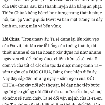
của Đức Chúa: sau khi thanh luyện dân bằng án phạt,
Thiên Chúa không bỏ rơi họ nhưng trung thành phục
hồi, tái lập Vương quốc Đavít và ban một tương lai đầy
bình an, sung mãn và bền vững.
Lời Chúa:
"Trong ngày ấy, Ta sẽ dựng lại lều xiêu vẹo
của Đa-vít, bít kín các lỗ hổng của tường thành, tái
thiết những gì đã tan hoang, xây dựng nó như những
ngày xưa cũ; để chúng được chiếm hữu số sót của Ê-
đôm và của tất cả các dân tộc đã được mang danh Ta –
sấm ngôn của ĐỨC CHÚA, Đấng thực hiện điều ấy.
Này đây sắp đến những ngày – sấm ngôn của ĐỨC
CHÚA –thợ cày nối gót thợ gặt, kẻ đạp nho tiếp bước
người gieo giống; núi đồi sẽ ứa ra nước cốt nho, và mọi
gò nổng sẽ tuôn chảy. Ta sẽ đổi vận mệnh của Ít-ra-en,
dân Ta: chúng sẽ tái thiết những thành phố điêu tàn