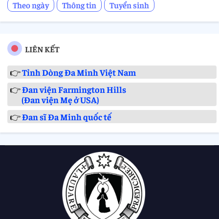
Theo ngày
Thông tin
Tuyển sinh
LIÊN KẾT
👉
Tỉnh Dòng Đa Minh Việt Nam
👉
Đan viện Farmington Hills
(Đan viện Mẹ ở USA)
👉
Đan sĩ Đa Minh quốc tế