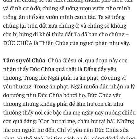
và định cư ở đó; chúng sẽ uống rượu vườn nho mình
trồng, ăn thổ sản vườn mình canh tác. Ta sẽ trồng
chúng lại trên đất xưa chúng ở, và chúng sẽ không
còn bị bứng đi khỏi thửa đất Ta đã ban cho chúng –
ĐỨC CHÚA là Thiên Chúa của ngươi phán như vậy.
Tâm sự với Chúa
: Chúa Giêsu ơi, qua đoạn này con
nhận thấy Đức Chúa quả thật là Đấng đầy yêu
thương. Trong lúc Ngài phải ra án phạt, đó cũng vì
yêu thương. Trong án phạt, Ngài muốn dân nhận ra lý
do tưởng như Đức Chúa bỏ rơi họ. Đức Chúa yêu
thương nhưng không phải để làm hư con cái như
thường thấy nơi các bậc cha mẹ ngày nay nuông chiều
con quá đáng: “Con hư tại mẹ, cháu hư tại bà”. Những
lúc con người hư đốn, Chỉ vì yêu nên Đức Chúa sửa
phạt. Vì thế Ngài lại tìm cách an ủi, nâng đỡ để chúng