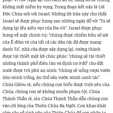
không mất niềm hy vọng. Trong đoạn kết này là Lời
Đức Chúa nói với Israel: Những lời hứa này cho thấy
Israel sẽ được phục hưng sau những ngày đổ vỡ: “Ta sẽ
dựng lại lều xiêu vẹo của Đa-vít”. Israel được phục
hưng về mặt chính trị: “chúng được chiếm hữu số sót
của Ê-đôm và của tất cả các dân tộc đã được mang
danh Ta”, nhà cửa được xây dựng lại, tường thành
được tái thiết một lời chúc phúc: “chúng sẽ tái thiết
những thành phố điêu tàn và định cư ở đó” cho đất
nước được trù phú an ninh: “chúng sẽ uống rượu vườn
nho mình trồng, ăn thổ sản vườn mình canh tác”.
Chúa Giêsu ơi, nếu chúng con hiểu được tình yêu của
Chúa, chúng con sẽ không muốn phạm tội. Chúa
Thánh Thần ơi, xin Chúa Thánh Thần dẫn chúng con
vào cõi lòng của Thiên Chúa Ba Ngôi. Con khao khát
cảm sâu về tình yêu của Thiên Chúa để con nhận ta