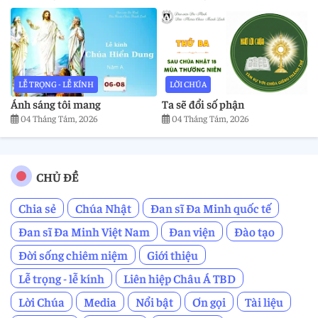
LỄ TRỌNG - LỄ KÍNH
LỜI CHÚA
Ánh sáng tôi mang
Ta sẽ đổi số phận
04 Tháng Tám, 2026
04 Tháng Tám, 2026
CHỦ ĐỀ
Chia sẻ
Chúa Nhật
Đan sĩ Đa Minh quốc tế
Đan sĩ Đa Minh Việt Nam
Đan viện
Đào tạo
Đời sống chiêm niệm
Giới thiệu
Lễ trọng - lễ kính
Liên hiệp Châu Á TBD
Lời Chúa
Media
Nổi bật
Ơn gọi
Tài liệu