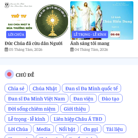
LỜI CHÚA
LỄ TRỌNG - LỄ KÍNH
Đức Chúa đã cứu dân Người
Ánh sáng tôi mang
05 Tháng Tám, 2026
04 Tháng Tám, 2026
CHỦ ĐỀ
Chia sẻ
Chúa Nhật
Đan sĩ Đa Minh quốc tế
Đan sĩ Đa Minh Việt Nam
Đan viện
Đào tạo
Đời sống chiêm niệm
Giới thiệu
Lễ trọng - lễ kính
Liên hiệp Châu Á TBD
Lời Chúa
Media
Nổi bật
Ơn gọi
Tài liệu