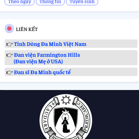
Theo ngày
Thông tin
Tuyển sinh
LIÊN KẾT
👉
Tỉnh Dòng Đa Minh Việt Nam
👉
Đan viện Farmington Hills
(Đan viện Mẹ ở USA)
👉
Đan sĩ Đa Minh quốc tế