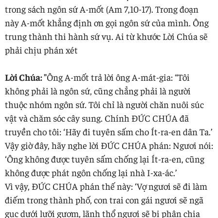
trong sách ngôn sứ A-mốt (Am 7,10-17). Trong đoạn
này A-mốt khẳng định ơn gọi ngôn sứ của mình. Ông
trung thành thi hành sứ vụ. Ai từ khước Lời Chúa sẽ
phải chịu phán xét
Lời Chúa: "
Ông A-mốt trả lời ông A-mát-gia: “Tôi
không phải là ngôn sứ, cũng chẳng phải là người
thuộc nhóm ngôn sứ. Tôi chỉ là người chăn nuôi súc
vật và chăm sóc cây sung. Chính ĐỨC CHÚA đã
truyền cho tôi: ‘Hãy đi tuyên sấm cho Ít-ra-en dân Ta.’
Vậy giờ đây, hãy nghe lời ĐỨC CHÚA phán: Ngươi nói:
‘Ông không được tuyên sấm chống lại Ít-ra-en, cũng
không được phát ngôn chống lại nhà I-xa-ác.’
Vì vậy, ĐỨC CHÚA phán thế này: ‘Vợ ngươi sẽ đi làm
điếm trong thành phố, con trai con gái ngươi sẽ ngã
gục dưới lưỡi gươm, lãnh thổ ngươi sẽ bị phân chia