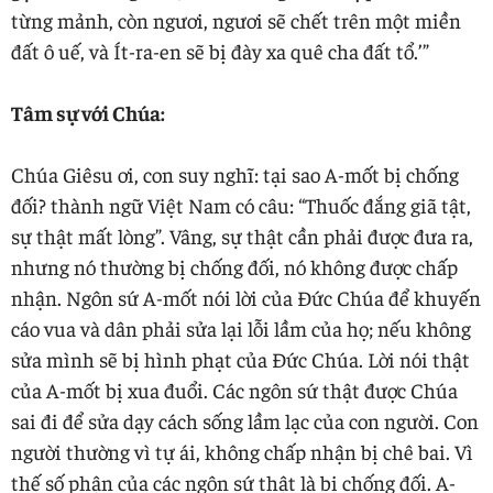
từng mảnh, còn ngươi, ngươi sẽ chết trên một miền
đất ô uế, và Ít-ra-en sẽ bị đày xa quê cha đất tổ.’”
Tâm sự với Chúa:
Chúa Giêsu ơi, con suy nghĩ: tại sao A-mốt bị chống
đối? thành ngữ Việt Nam có câu: “Thuốc đắng giã tật,
sự thật mất lòng”. Vâng, sự thật cần phải được đưa ra,
nhưng nó thường bị chống đối, nó không được chấp
nhận. Ngôn sứ A-mốt nói lời của Đức Chúa để khuyến
cáo vua và dân phải sửa lại lỗi lầm của họ; nếu không
sửa mình sẽ bị hình phạt của Đức Chúa. Lời nói thật
của A-mốt bị xua đuổi. Các ngôn sứ thật được Chúa
sai đi để sửa dạy cách sống lầm lạc của con người. Con
người thường vì tự ái, không chấp nhận bị chê bai. Vì
thế số phận của các ngôn sứ thật là bị chống đối. A-