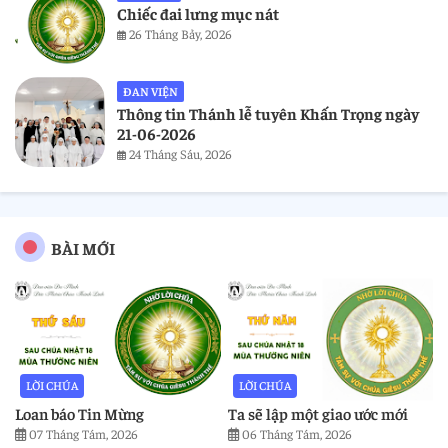
Chiếc đai lưng mục nát
26 Tháng Bảy, 2026
ĐAN VIỆN
Thông tin Thánh lễ tuyên Khấn Trọng ngày
21-06-2026
24 Tháng Sáu, 2026
BÀI MỚI
LỜI CHÚA
LỜI CHÚA
Loan báo Tin Mừng
Ta sẽ lập một giao ước mới
07 Tháng Tám, 2026
06 Tháng Tám, 2026