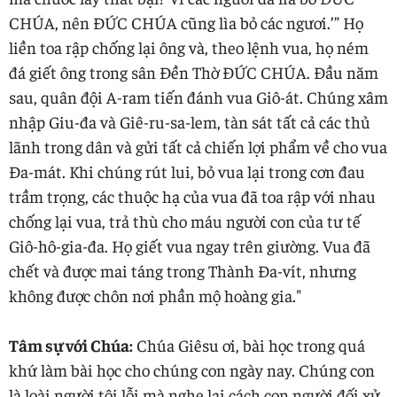
CHÚA, nên ĐỨC CHÚA cũng lìa bỏ các ngươi.’” Họ
liền toa rập chống lại ông và, theo lệnh vua, họ ném
đá giết ông trong sân Đền Thờ ĐỨC CHÚA. Đầu năm
sau, quân đội A-ram tiến đánh vua Giô-át. Chúng xâm
nhập Giu-đa và Giê-ru-sa-lem, tàn sát tất cả các thủ
lãnh trong dân và gửi tất cả chiến lợi phẩm về cho vua
Đa-mát. Khi chúng rút lui, bỏ vua lại trong cơn đau
trầm trọng, các thuộc hạ của vua đã toa rập với nhau
chống lại vua, trả thù cho máu người con của tư tế
Giô-hô-gia-đa. Họ giết vua ngay trên giường. Vua đã
chết và được mai táng trong Thành Đa-vít, nhưng
không được chôn nơi phần mộ hoàng gia."
Tâm sự với Chúa:
Chúa Giêsu ơi, bài học trong quá
khứ làm bài học cho chúng con ngày nay. Chúng con
là loài người tội lỗi mà nghe lại cách con người đối xử