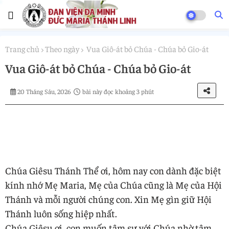
Trang chủ
Theo ngày
Vua Giô-át bỏ Chúa - Chúa bỏ Gio-át
Vua Giô-át bỏ Chúa - Chúa bỏ Gio-át
20 Tháng Sáu, 2026
bài này đọc khoảng 3 phút
Chúa Giêsu Thánh Thể ơi, hôm nay con dành đặc biệt
kính nhớ Mẹ Maria, Mẹ của Chúa cũng là Mẹ của Hội
Thánh và mỗi người chúng con. Xin Mẹ gìn giữ Hội
Thánh luôn sống hiệp nhất.
Chúa Giêsu ơi, con muốn tâm sự với Chúa nhờ tâm