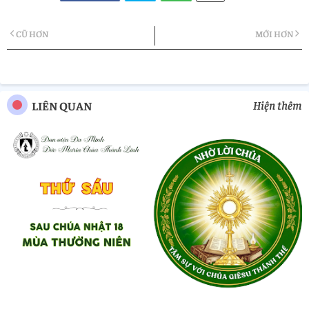
Twi
Wh
CŨ HƠN
MỚI HƠN
tter
atsa
pp
Hiện thêm
LIÊN QUAN