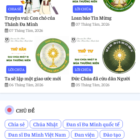
CHIA SẺ
LỜI CHÚA
Truyện vui: Con chó của
Loan báo Tin Mừng
Thánh Đa Minh
07 Tháng Tám, 2026
07 Tháng Tám, 2026
LỜI CHÚA
LỜI CHÚA
Ta sẽ lập một giao ước mới
Đức Chúa đã cứu dân Người
06 Tháng Tám, 2026
05 Tháng Tám, 2026
CHỦ ĐỀ
Chia sẻ
Chúa Nhật
Đan sĩ Đa Minh quốc tế
Đan sĩ Đa Minh Việt Nam
Đan viện
Đào tạo