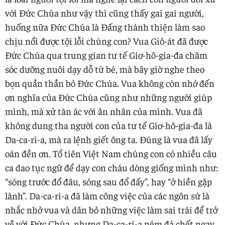
với Đức Chúa như vậy thì cũng thấy gai gai người,
huống nữa Đức Chúa là Đấng thánh thiện làm sao
chịu nổi được tội lỗi chúng con? Vua Giô-át đã được
Đức Chúa qua trung gian tư tế Giơ-hô-gia-đa chăm
sóc dưỡng nuôi dạy dỗ từ bé, mà bây giờ nghe theo
bọn quần thần bỏ Đức Chúa. Vua không còn nhớ đến
ơn nghĩa của Đức Chúa cũng như những người giúp
mình, mà xử tàn ác với ân nhân của mình. Vua đã
không dung tha người con của tư tế Giơ-hô-gia-đa là
Da-ca-ri-a, mà ra lệnh giết ông ta. Đúng là vua đã lấy
oán đền ơn. Tổ tiên Việt Nam chúng con có nhiều câu
ca dao tục ngữ để dạy con cháu dòng giống mình như:
“sóng trước đổ đâu, sóng sau đổ đấy”, hay “ở hiền gặp
lành”. Da-ca-ri-a đã làm công việc của các ngôn sứ là
nhắc nhở vua và dân bỏ những việc làm sai trái để trở
về với Đức Chúa, nhưng Da-ca-ri-a ném đá chết ngay