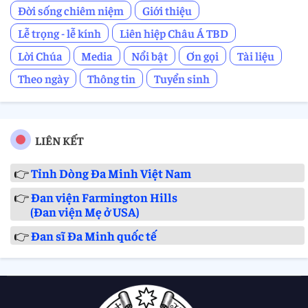
Đời sống chiêm niệm
Giới thiệu
Lễ trọng - lễ kính
Liên hiệp Châu Á TBD
Lời Chúa
Media
Nổi bật
Ơn gọi
Tài liệu
Theo ngày
Thông tin
Tuyển sinh
LIÊN KẾT
👉
Tỉnh Dòng Đa Minh Việt Nam
👉
Đan viện Farmington Hills
(Đan viện Mẹ ở USA)
👉
Đan sĩ Đa Minh quốc tế