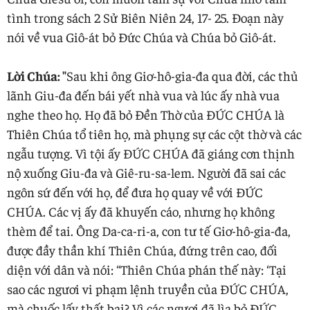
tình trong sách 2 Sử Biên Niên 24, 17- 25. Đoạn này
nói về vua Giô-át bỏ Đức Chúa và Chúa bỏ Giô-át.
Lời Chúa: "
Sau khi ông Giơ-hô-gia-đa qua đời, các thủ
lãnh Giu-đa đến bái yết nhà vua và lúc ấy nhà vua
nghe theo họ. Họ đã bỏ Đền Thờ của ĐỨC CHÚA là
Thiên Chúa tổ tiên họ, mà phụng sự các cột thờ và các
ngẫu tượng. Vì tội ấy ĐỨC CHÚA đã giáng cơn thịnh
nộ xuống Giu-đa và Giê-ru-sa-lem. Người đã sai các
ngôn sứ đến với họ, để đưa họ quay về với ĐỨC
CHÚA. Các vị ấy đã khuyến cáo, nhưng họ không
thèm để tai. Ông Da-ca-ri-a, con tư tế Giơ-hô-gia-đa,
được đầy thần khí Thiên Chúa, đứng trên cao, đối
diện với dân và nói: “Thiên Chúa phán thế này: ‘Tại
sao các ngươi vi phạm lệnh truyền của ĐỨC CHÚA,
mà chuốc lấy thất bại? Vì các ngươi đã lìa bỏ ĐỨC