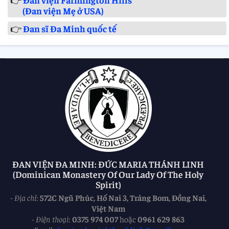
(Đan viện Mẹ ở USA)
👉
Đan sĩ Đa Minh quốc tế
ĐAN VIỆN ĐA MINH: ĐỨC MARIA THÁNH LINH
(Dominican Monastery Of Our Lady Of The Holy
Spirit)
-
Địa chỉ
:
572C Ngũ Phúc, Hố Nai 3, Trảng Bom, Đồng Nai,
Việt Nam
-
Điện thoại
:
0375 974 007
hoặc
0961 629 863