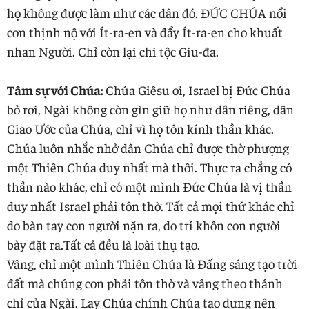
họ không được làm như các dân đó. ĐỨC CHÚA nổi
cơn thịnh nộ với Ít-ra-en và đẩy Ít-ra-en cho khuất
nhan Người. Chỉ còn lại chi tộc Giu-đa.
Tâm sự với Chúa:
Chúa Giêsu ơi, Israel bị Đức Chúa
bỏ rơi, Ngài không còn gìn giữ họ như dân riêng, dân
Giao Ước của Chúa, chỉ vì họ tôn kính thần khác.
Chúa luôn nhắc nhở dân Chúa chỉ được thờ phượng
một Thiên Chúa duy nhất mà thôi. Thực ra chẳng có
thần nào khác, chỉ có một mình Đức Chúa là vị thần
duy nhất Israel phải tôn thờ. Tất cả mọi thứ khác chỉ
do bàn tay con người nặn ra, do trí khôn con người
bày đặt ra.Tất cả đều là loài thụ tạo.
Vâng, chỉ một mình Thiên Chúa là Đấng sáng tạo trời
đất mà chúng con phải tôn thờ và vâng theo thánh
chỉ của Ngài. Lạy Chúa chính Chúa tạo dựng nên