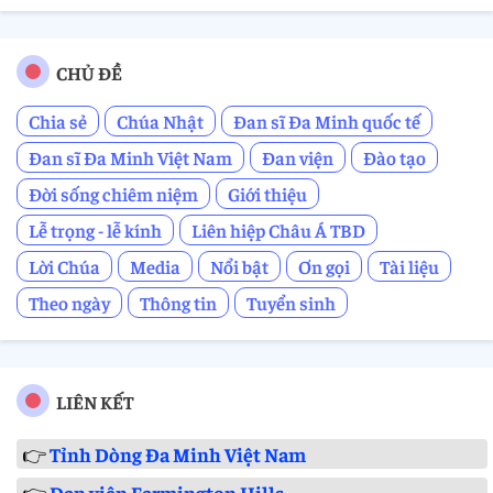
CHỦ ĐỀ
Chia sẻ
Chúa Nhật
Đan sĩ Đa Minh quốc tế
Đan sĩ Đa Minh Việt Nam
Đan viện
Đào tạo
Đời sống chiêm niệm
Giới thiệu
Lễ trọng - lễ kính
Liên hiệp Châu Á TBD
Lời Chúa
Media
Nổi bật
Ơn gọi
Tài liệu
Theo ngày
Thông tin
Tuyển sinh
LIÊN KẾT
👉
Tỉnh Dòng Đa Minh Việt Nam
👉
Đan viện Farmington Hills