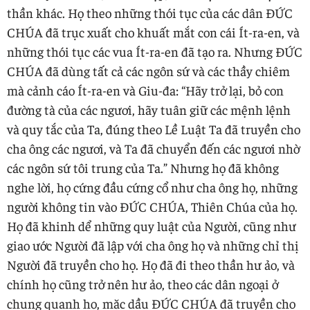
thần khác. Họ theo những thói tục của các dân ĐỨC
CHÚA đã trục xuất cho khuất mắt con cái Ít-ra-en, và
những thói tục các vua Ít-ra-en đã tạo ra. Nhưng ĐỨC
CHÚA đã dùng tất cả các ngôn sứ và các thầy chiêm
mà cảnh cáo Ít-ra-en và Giu-đa: “Hãy trở lại, bỏ con
đường tà của các ngươi, hãy tuân giữ các mệnh lệnh
và quy tắc của Ta, đúng theo Lề Luật Ta đã truyền cho
cha ông các ngươi, và Ta đã chuyển đến các ngươi nhờ
các ngôn sứ tôi trung của Ta.” Nhưng họ đã không
nghe lời, họ cứng đầu cứng cổ như cha ông họ, những
người không tin vào ĐỨC CHÚA, Thiên Chúa của họ.
Họ đã khinh dể những quy luật của Người, cũng như
giao ước Người đã lập với cha ông họ và những chỉ thị
Người đã truyền cho họ. Họ đã đi theo thần hư ảo, và
chính họ cũng trở nên hư ảo, theo các dân ngoại ở
chung quanh họ, mặc dầu ĐỨC CHÚA đã truyền cho