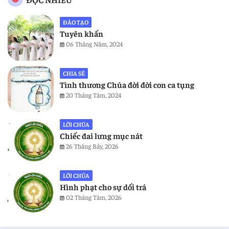
ĐÀO TẠO
Tuyên khấn
06 Tháng Năm, 2024
CHIA SẺ
Tình thương Chúa đời đời con ca tụng
20 Tháng Tám, 2024
LỜI CHÚA
Chiếc đai lưng mục nát
26 Tháng Bảy, 2026
LỜI CHÚA
Hình phạt cho sự dối trá
02 Tháng Tám, 2026