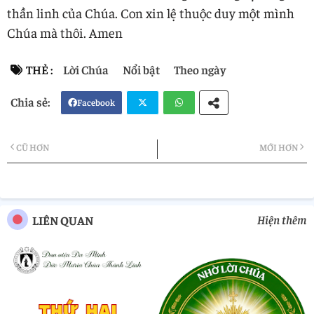
thần linh của Chúa. Con xin lệ thuộc duy một mình
Chúa mà thôi. Amen
THẺ :
Lời Chúa
Nổi bật
Theo ngày
Facebook
Twi
Wh
CŨ HƠN
MỚI HƠN
tter
atsa
pp
Hiện thêm
LIÊN QUAN