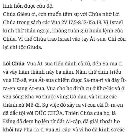
linh hồn được cứu độ.
Chúa Giêsu ơi, con muốn tâm sự với Chúa nhờ Lời
Chúa trong sách các Vua 2V 17,5-8.13-15a.18. Vì Israel
kính thờ thần ngoại, không tuân giữ huấn lệnh của
Chúa. Vì thế Chúa trao Israel vào tay Át-sua. Chỉ còn
lại chi tộc Giuda.
Lời Chúa:
Vua Át-sua tiến đánh cả xứ, đến Sa-ma-ri
và vây hãm thành này ba năm. Năm thứ chín triều
vua Hô-sê, vua Át-sua chiếm được Sa-ma-ri và đày Ít-
ra-en sang Át-sua. Vua cho họ định cư ở Khơ-lác và ở
ven sông Kha-vo thuộc vùng Gô-dan, và trong các
thành xứ Mê-đi. Sự việc đó xảy ra vì con cái Ít-ra-en
đã đắc tội với ĐỨC CHÚA, Thiên Chúa của họ, là
Đấng đã đem họ lên từ đất Ai-cập, đã giải thoát họ
khỏi tay Pha-ra-ô, vua Ai-cập, và vì họ đã kính sợ các