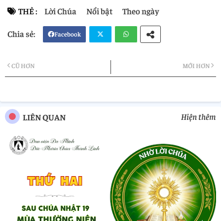
THẺ :
Lời Chúa
Nổi bật
Theo ngày
Facebook
Twi
Wh
CŨ HƠN
MỚI HƠN
tter
atsa
pp
Hiện thêm
LIÊN QUAN