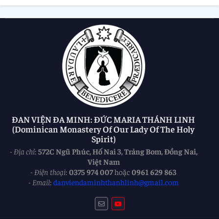
ĐAN VIỆN ĐA MINH: ĐỨC MARIA THÁNH LINH
(Dominican Monastery Of Our Lady Of The Holy
Spirit)
-
Địa chỉ
:
572C Ngũ Phúc, Hố Nai 3, Trảng Bom, Đồng Nai,
Việt Nam
-
Điện thoại
:
0375 974 007
hoặc
0961 629 863
-
Email
:
danviendaminhthanhlinh@gmail.com