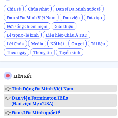
Chia sẻ
Chúa Nhật
Đan sĩ Đa Minh quốc tế
Đan sĩ Đa Minh Việt Nam
Đan viện
Đào tạo
Đời sống chiêm niệm
Giới thiệu
Lễ trọng - lễ kính
Liên hiệp Châu Á TBD
Lời Chúa
Media
Nổi bật
Ơn gọi
Tài liệu
Theo ngày
Thông tin
Tuyển sinh
LIÊN KẾT
👉
Tỉnh Dòng Đa Minh Việt Nam
👉
Đan viện Farmington Hills
(Đan viện Mẹ ở USA)
👉
Đan sĩ Đa Minh quốc tế