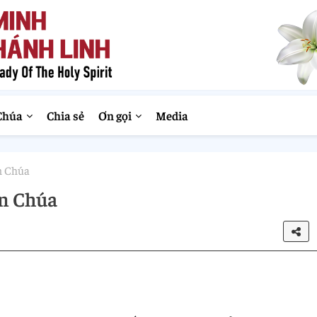
Chúa
Chia sẻ
Ơn gọi
Media
n Chúa
ên Chúa