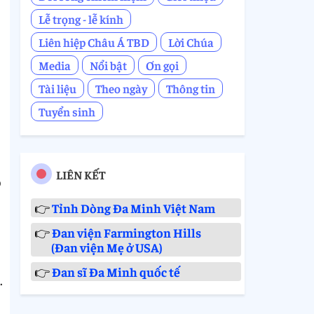
Lễ trọng - lễ kính
Liên hiệp Châu Á TBD
Lời Chúa
Media
Nổi bật
Ơn gọi
Tài liệu
Theo ngày
Thông tin
Tuyển sinh
LIÊN KẾT
o
👉
Tỉnh Dòng Đa Minh Việt Nam
👉
Đan viện Farmington Hills
(Đan viện Mẹ ở USA)
👉
Đan sĩ Đa Minh quốc tế
.