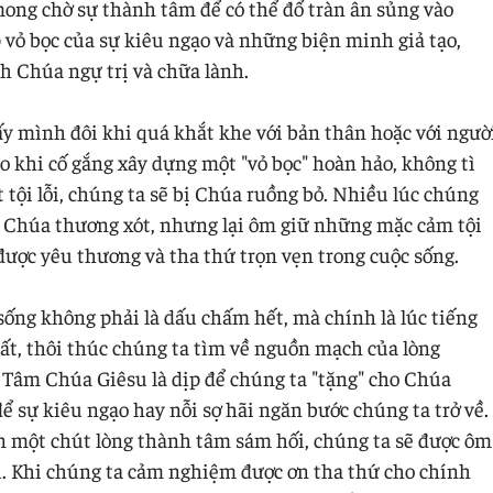
ong chờ sự thành tâm để có thể đổ tràn ân sủng vào
p vỏ bọc của sự kiêu ngạo và những biện minh giả tạo,
h Chúa ngự trị và chữa lành.
ấy mình đôi khi quá khắt khe với bản thân hoặc với ngườ
o khi cố gắng xây dựng một "vỏ bọc" hoàn hảo, không tì
t tội lỗi, chúng ta sẽ bị Chúa ruồng bỏ. Nhiều lúc chúng
ng Chúa thương xót, nhưng lại ôm giữ những mặc cảm tội
được yêu thương và tha thứ trọn vẹn trong cuộc sống.
ống không phải là dấu chấm hết, mà chính là lúc tiếng
hất, thôi thúc chúng ta tìm về nguồn mạch của lòng
Tâm Chúa Giêsu là dịp để chúng ta "tặng" cho Chúa
 sự kiêu ngạo hay nỗi sợ hãi ngăn bước chúng ta trở về.
ần một chút lòng thành tâm sám hối, chúng ta sẽ được ôm
ới. Khi chúng ta cảm nghiệm được ơn tha thứ cho chính