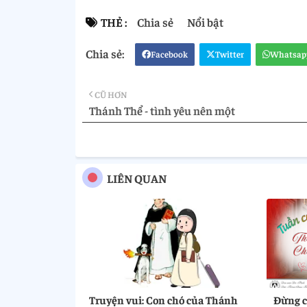
THẺ :
Chia sẻ
Nổi bật
Facebook
Twitter
Whatsap
CŨ HƠN
Thánh Thể - tình yêu nên một
LIÊN QUAN
Truyện vui: Con chó của Thánh
Đừng ch