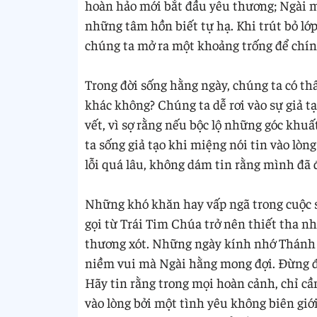
hoàn hảo mới bắt đầu yêu thương; Ngài m
những tâm hồn biết tự hạ. Khi trút bỏ lớ
chúng ta mở ra một khoảng trống để chín
Trong đời sống hằng ngày, chúng ta có th
khác không? Chúng ta dễ rơi vào sự giả tạ
vết, vì sợ rằng nếu bộc lộ những góc khuấ
ta sống giả tạo khi miệng nói tin vào lò
lỗi quá lâu, không dám tin rằng mình đã 
Những khó khăn hay vấp ngã trong cuộc s
gọi từ Trái Tim Chúa trở nên thiết tha n
thương xót. Những ngày kính nhớ Thánh 
niềm vui mà Ngài hằng mong đợi. Đừng để
Hãy tin rằng trong mọi hoàn cảnh, chỉ c
vào lòng bởi một tình yêu không biên gi