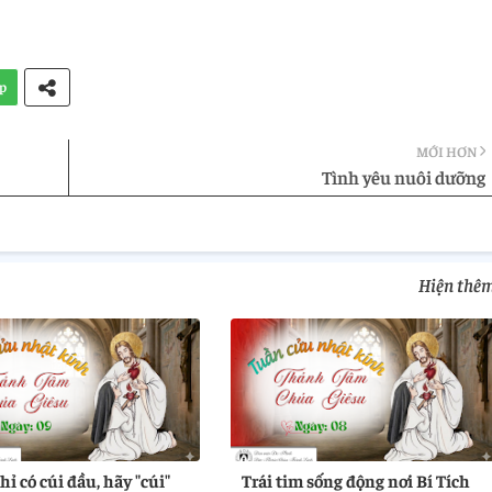
p
MỚI HƠN
Tình yêu nuôi dưỡng
Hiện thê
ỉ có cúi đầu, hãy "cúi"
Trái tim sống động nơi Bí Tích