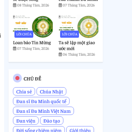
08 Tháng Tám, 2026
07 Tháng Tám, 2026
i
LỜI CHÚA
LỜI CHÚA
Loan báo Tin Mừng
Ta sẽ lập một giao
ước mới
07 Tháng Tám, 2026
06 Tháng Tám, 2026
CHỦ ĐỀ
Chia sẻ
Chúa Nhật
Đan sĩ Đa Minh quốc tế
Đan sĩ Đa Minh Việt Nam
Đan viện
Đào tạo
Đời sống chiêm niệm
Giới thiệu