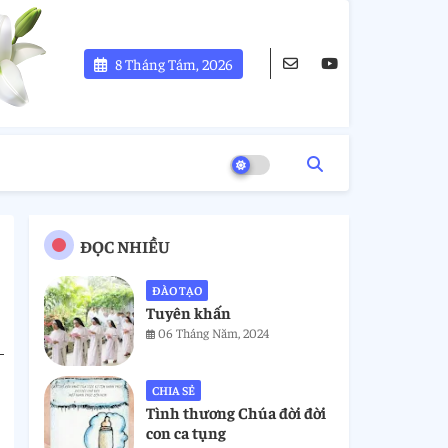
8 Tháng Tám, 2026
ĐỌC NHIỀU
ĐÀO TẠO
Tuyên khấn
06 Tháng Năm, 2024
CHIA SẺ
Tình thương Chúa đời đời
con ca tụng