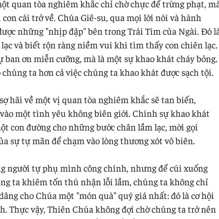
ột quan tòa nghiêm khắc chỉ chờ chực để trừng phạt, m
 con cái trở về. Chúa Giê-su, qua mọi lời nói và hành
ược những "nhịp đập" bên trong Trái Tim của Ngài. Đó l
lạc và biết rộn ràng niềm vui khi tìm thấy con chiên lạc.
ự ban ơn miễn cưỡng, mà là một sự khao khát cháy bỏng.
 chúng ta hơn cả việc chúng ta khao khát được sạch tội.
sợ hãi về một vị quan tòa nghiêm khắc sẽ tan biến,
vào một tình yêu không biên giới. Chính sự khao khát
ột con đường cho những bước chân lầm lạc, mời gọi
a sự tự mãn để chạm vào lòng thương xót vô biên.
g người tự phụ mình công chính, nhưng để cúi xuống
ng ta khiêm tốn thú nhận lỗi lầm, chúng ta không chỉ
dâng cho Chúa một "món quà" quý giá nhất: đó là cơ hội
h. Thực vậy, Thiên Chúa không đợi chờ chúng ta trở nên