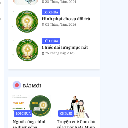
à
20 Tháng Tám, 2024
LỜI CHÚA
à
Hình phạt cho sự dối trá
02 Tháng Tám, 2026
LỜI CHÚA
Chiếc đai lưng mục nát
26 Tháng Bảy, 2026
BÀI MỚI
LỜI CHÚA
CHIA SẺ
Người công chính
Truyện vui: Con chó
sẽ được sống
của Thánh Đa Minh