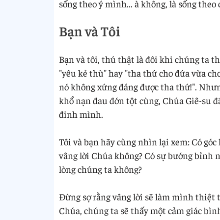
sống theo ý mình... à không, là sống theo
Bạn và Tôi
Bạn và tôi, thú thật là đôi khi chúng ta t
"yêu kẻ thù" hay "tha thứ cho đứa vừa chơ
nó không xứng đáng được tha thứ!". Nhưn
khổ nạn đau đớn tột cùng, Chúa Giê-su đ
đinh mình.
Tôi và bạn hãy cùng nhìn lại xem: Có góc
vâng lời Chúa không? Có sự bướng bỉnh 
lòng chúng ta không?
Đừng sợ rằng vâng lời sẽ làm mình thiệt t
Chúa, chúng ta sẽ thấy một cảm giác bình