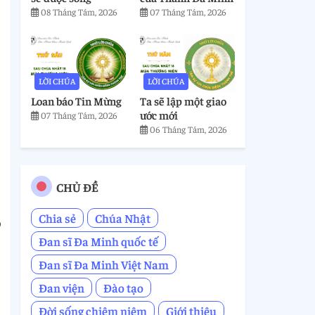
08 Tháng Tám, 2026
07 Tháng Tám, 2026
LỜI CHÚA
LỜI CHÚA
Loan báo Tin Mừng
Ta sẽ lập một giao
ước mới
07 Tháng Tám, 2026
06 Tháng Tám, 2026
CHỦ ĐỀ
Chia sẻ
Chúa Nhật
o
Đan sĩ Đa Minh quốc tế
Đan sĩ Đa Minh Việt Nam
Đan viện
Đào tạo
Đời sống chiêm niệm
Giới thiệu