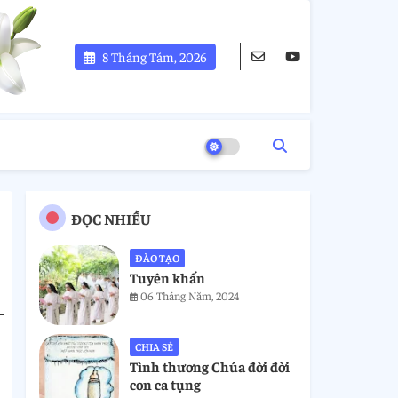
8 Tháng Tám, 2026
ĐỌC NHIỀU
ĐÀO TẠO
Tuyên khấn
06 Tháng Năm, 2024
CHIA SẺ
Tình thương Chúa đời đời
con ca tụng