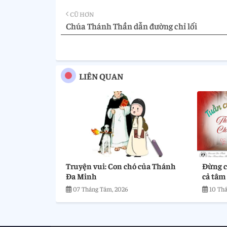
CŨ HƠN
Chúa Thánh Thần dẫn đường chỉ lối
LIÊN QUAN
Truyện vui: Con chó của Thánh
Đừng ch
Đa Minh
cả tâm
07 Tháng Tám, 2026
10 Thá