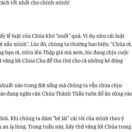
 cách tốt nhất cho chính mình!
hấy lề luật của Chúa khó "nuốt" quá. Ví dụ như cái luật
i xấu mình". Lúc đó, chúng ta thường bao biện: "Chúa ơi,
g bạn ơi, nhìn lên Thập giá mà xem, lúc đang chịu cuộc
ã vâng lời Chúa Cha để tha thứ cho cả những kẻ đóng
 khuất nào trong đời sống mà chúng ta vẫn chưa chịu
nào đang ngăn cản Chúa Thánh Thần tuôn đổ ân sủng và
hòi. Khi chúng ta dám "bẻ lái" cái tôi của mình theo ý
 an lạ lùng. Trong tuần này, hãy thử vâng lời Chúa trong