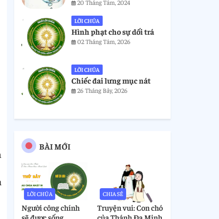
20 Tháng Tám, 2024
LỜI CHÚA
Hình phạt cho sự dối trá
02 Tháng Tám, 2026
LỜI CHÚA
Chiếc đai lưng mục nát
26 Tháng Bảy, 2026
BÀI MỚI
h
à
LỜI CHÚA
CHIA SẺ
Người công chính
Truyện vui: Con chó
sẽ được sống
của Thánh Đa Minh