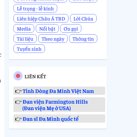
Lễ trọng - lễ kính
Liên hiệp Châu Á TBD
Lời Chúa
Media
Nổi bật
Ơn gọi
Tài liệu
Theo ngày
Thông tin
Tuyển sinh
c
LIÊN KẾT
a
👉
Tỉnh Dòng Đa Minh Việt Nam
👉
Đan viện Farmington Hills
(Đan viện Mẹ ở USA)
👉
Đan sĩ Đa Minh quốc tế