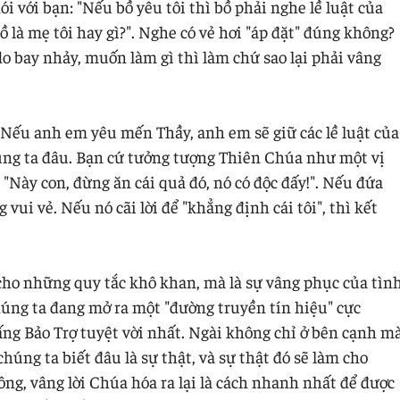
 với bạn: "Nếu bồ yêu tôi thì bồ phải nghe lề luật của
bồ là mẹ tôi hay gì?". Nghe có vẻ hơi "áp đặt" đúng không?
do bay nhảy, muốn làm gì thì làm chứ sao lại phải vâng
"Nếu anh em yêu mến Thầy, anh em sẽ giữ các lề luật của
úng ta đâu. Bạn cứ tưởng tượng Thiên Chúa như một vị
"Này con, đừng ăn cái quả đó, nó có độc đấy!". Nếu đứa
 vui vẻ. Nếu nó cãi lời để "khẳng định cái tôi", thì kết
cho những quy tắc khô khan, mà là sự vâng phục của tìn
chúng ta đang mở ra một "đường truyền tín hiệu" cực
g Bảo Trợ tuyệt vời nhất. Ngài không chỉ ở bên cạnh m
húng ta biết đâu là sự thật, và sự thật đó sẽ làm cho
ông, vâng lời Chúa hóa ra lại là cách nhanh nhất để được