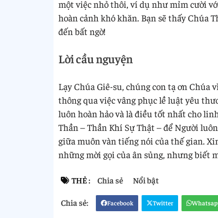
một việc nhỏ thôi, ví dụ như mỉm cười v
hoàn cảnh khó khăn. Bạn sẽ thấy Chúa T
đến bất ngờ!
Lời cầu nguyện
Lạy Chúa Giê-su, chúng con tạ ơn Chúa vì
thông qua việc vâng phục lề luật yêu th
luôn hoàn hảo và là điều tốt nhất cho l
Thần – Thần Khí Sự Thật – để Người luôn
giữa muôn vàn tiếng nói của thế gian. X
những mời gọi của ân sủng, nhưng biết 
THẺ :
Chia sẻ
Nổi bật
Facebook
Twitter
Whatsap