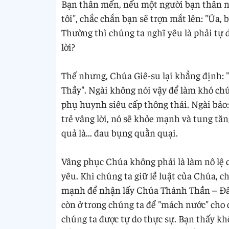
Bạn thân mến, nếu một người bạn thân nói
tôi", chắc chắn bạn sẽ trợn mắt lên: "Ủa, 
Thường thì chúng ta nghĩ yêu là phải tự 
lời?
Thế nhưng, Chúa Giê-su lại khẳng định: 
Thầy". Ngài không nói vậy để làm khó ch
phụ huynh siêu cấp thông thái. Ngài bảo: 
trẻ vâng lời, nó sẽ khỏe mạnh và tung tăng
quả là... đau bụng quằn quại.
Vâng phục Chúa không phải là làm nô lệ 
yêu. Khi chúng ta giữ lề luật của Chúa, 
mạnh để nhận lấy Chúa Thánh Thần – Đấn
còn ở trong chúng ta để "mách nước" cho c
chúng ta được tự do thực sự. Bạn thấy kh