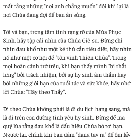
mất rằng những "nơi anh chẳng muốn" đôi khi lại là
nơi Chúa đang đợi để ban ân sủng.
Tôi và bạn, trong tâm tình rạng rỡ của Mùa Phục
Sinh, hãy tập cái nhìn của Chúa Giê-su. Đừng chỉ
nhìn đau khổ như một kẻ thù cần tiêu diệt, hãy nhìn
nó như một cơ hội để "tôn vinh Thiên Chúa". Trong
mọi hoàn cảnh trớ trêu, khi bạn thấy mình "bị thắt
lưng" bởi trách nhiệm, bởi sự hy sinh âm thầm hay
bởi những giới hạn của tuổi tác và sức khỏe, hãy nhớ
lời Chúa: "Hãy theo Thầy".
Đi theo Chúa không phải là đi du lịch hạng sang, mà
là đi trên con đường tình yêu hy sinh. Đừng để ma
quỷ lừa rằng đau khổ là dấu hiệu Chúa bỏ rơi bạn.
Ngược lại, chính khi bạn dám "dang tay ra" để ôm lấy