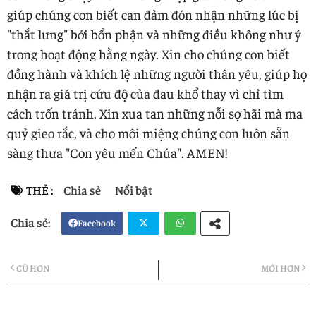
giúp chúng con biết can đảm đón nhận những lúc bị
"thắt lưng" bởi bổn phận và những điều không như ý
trong hoạt động hằng ngày. Xin cho chúng con biết
đồng hành và khích lệ những người thân yêu, giúp họ
nhận ra giá trị cứu độ của đau khổ thay vì chỉ tìm
cách trốn tránh. Xin xua tan những nỗi sợ hãi mà ma
quỷ gieo rắc, và cho môi miệng chúng con luôn sẵn
sàng thưa "Con yêu mến Chúa". AMEN!
THẺ :
Chia sẻ
Nổi bật
Facebook
Twi
Wh
CŨ HƠN
MỚI HƠN
tter
atsa
pp