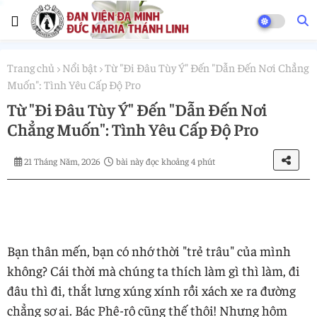
Trang chủ
Nổi bật
Từ "Đi Đâu Tùy Ý" Đến "Dẫn Đến Nơi Chẳng
Muốn": Tình Yêu Cấp Độ Pro
Từ "Đi Đâu Tùy Ý" Đến "Dẫn Đến Nơi
Chẳng Muốn": Tình Yêu Cấp Độ Pro
21 Tháng Năm, 2026
bài này đọc khoảng 4 phút
Bạn thân mến, bạn có nhớ thời "trẻ trâu" của mình
không? Cái thời mà chúng ta thích làm gì thì làm, đi
đâu thì đi, thắt lưng xúng xính rồi xách xe ra đường
chẳng sợ ai. Bác Phê-rô cũng thế thôi! Nhưng hôm