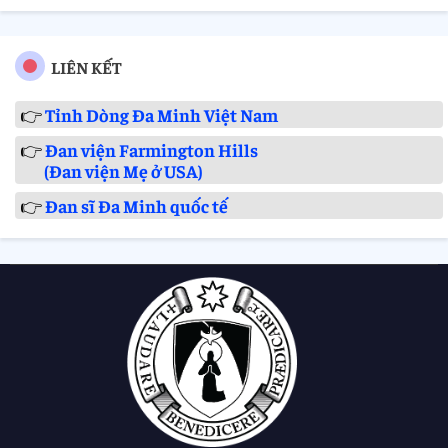
LIÊN KẾT
👉
Tỉnh Dòng Đa Minh Việt Nam
👉
Đan viện Farmington Hills
(Đan viện Mẹ ở USA)
👉
Đan sĩ Đa Minh quốc tế