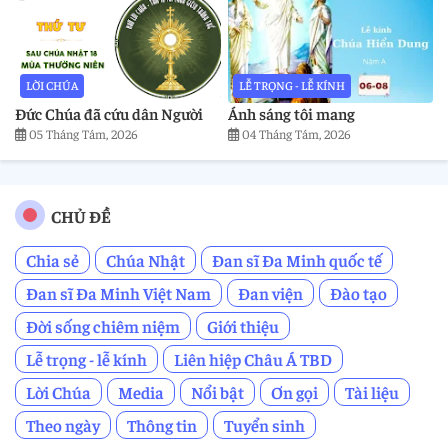
LỜI CHÚA
LỄ TRỌNG - LỄ KÍNH
Đức Chúa đã cứu dân Người
Ánh sáng tôi mang
05 Tháng Tám, 2026
04 Tháng Tám, 2026
CHỦ ĐỀ
Chia sẻ
Chúa Nhật
Đan sĩ Đa Minh quốc tế
Đan sĩ Đa Minh Việt Nam
Đan viện
Đào tạo
Đời sống chiêm niệm
Giới thiệu
Lễ trọng - lễ kính
Liên hiệp Châu Á TBD
Lời Chúa
Media
Nổi bật
Ơn gọi
Tài liệu
Theo ngày
Thông tin
Tuyển sinh