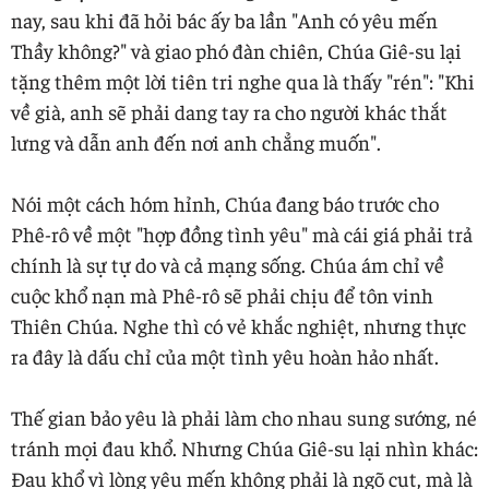
nay, sau khi đã hỏi bác ấy ba lần "Anh có yêu mến
Thầy không?" và giao phó đàn chiên, Chúa Giê-su lại
tặng thêm một lời tiên tri nghe qua là thấy "rén": "Khi
về già, anh sẽ phải dang tay ra cho người khác thắt
lưng và dẫn anh đến nơi anh chẳng muốn".
Nói một cách hóm hỉnh, Chúa đang báo trước cho
Phê-rô về một "hợp đồng tình yêu" mà cái giá phải trả
chính là sự tự do và cả mạng sống. Chúa ám chỉ về
cuộc khổ nạn mà Phê-rô sẽ phải chịu để tôn vinh
Thiên Chúa. Nghe thì có vẻ khắc nghiệt, nhưng thực
ra đây là dấu chỉ của một tình yêu hoàn hảo nhất.
Thế gian bảo yêu là phải làm cho nhau sung sướng, né
tránh mọi đau khổ. Nhưng Chúa Giê-su lại nhìn khác:
Đau khổ vì lòng yêu mến không phải là ngõ cụt, mà là