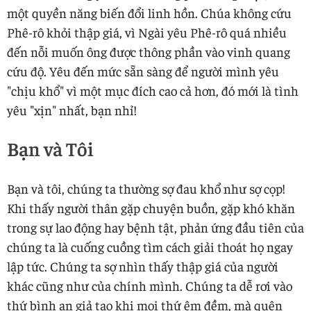
một quyền năng biến đổi linh hồn. Chúa không cứu
Phê-rô khỏi thập giá, vì Ngài yêu Phê-rô quá nhiều
đến nỗi muốn ông được thông phần vào vinh quang
cứu độ. Yêu đến mức sẵn sàng để người mình yêu
"chịu khổ" vì một mục đích cao cả hơn, đó mới là tình
yêu "xịn" nhất, bạn nhỉ!
Bạn và Tôi
Bạn và tôi, chúng ta thường sợ đau khổ như sợ cọp!
Khi thấy người thân gặp chuyện buồn, gặp khó khăn
trong sự lao động hay bệnh tật, phản ứng đầu tiên của
chúng ta là cuống cuồng tìm cách giải thoát họ ngay
lập tức. Chúng ta sợ nhìn thấy thập giá của người
khác cũng như của chính mình. Chúng ta dễ rơi vào
thứ bình an giả tạo khi mọi thứ êm đềm, mà quên