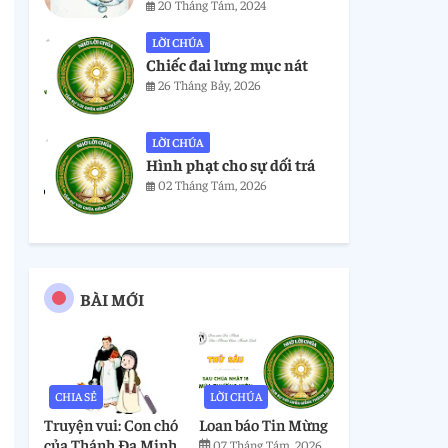
20 Tháng Tám, 2024
LỜI CHÚA
Chiếc đai lưng mục nát
26 Tháng Bảy, 2026
LỜI CHÚA
Hình phạt cho sự dối trá
02 Tháng Tám, 2026
BÀI MỚI
CHIA SẺ
LỜI CHÚA
Truyện vui: Con chó
Loan báo Tin Mừng
của Thánh Đa Minh
07 Tháng Tám, 2026