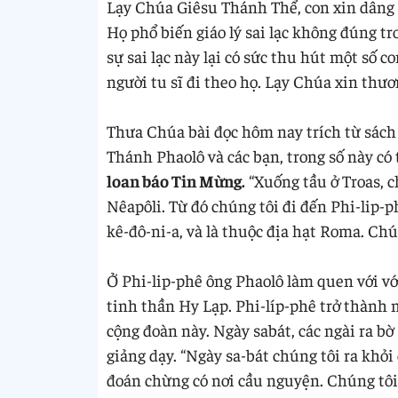
Lạy Chúa Giêsu Thánh Thể, con xin dâng
Họ phổ biến giáo lý sai lạc không đúng tr
sự sai lạc này lại có sức thu hút một số c
người tu sĩ đi theo họ. Lạy Chúa xin thư
Thưa Chúa bài đọc hôm nay trích từ sách 
Thánh Phaolô và các bạn, trong số này có
loan báo Tin Mừng.
“Xuống tầu ở Troas, c
Nêapôli. Từ đó chúng tôi đi đến Phi-lip-p
kê-đô-ni-a, và là thuộc địa hạt Roma. Chú
Ở Phi-lip-phê ông Phaolô làm quen với v
tinh thần Hy Lạp. Phi-líp-phê trở thành 
cộng đoàn này. Ngày sabát, các ngài ra bờ
giảng dạy. “Ngày sa-bát chúng tôi ra khỏ
đoán chừng có nơi cầu nguyện. Chúng tô