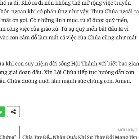
khó ra đi. Khó ra đi nên không thể mở rộng việc truyền
 khôn ngoan khi có phản ứng như vậy. Thưa Chúa ngoài ra
 mất ơn gọi. Có những linh mục, tu sĩ được quý mến,
àm công việc của giáo xứ. Từ sự quý mến bắt đầu là vì
 vào cơn cám dỗ làm mất cả việc của Chúa cũng như mất
a khi con suy niệm đời sống Hội Thánh với biết bao gia
ng giai đoạn đầu. Xin Lời Chúa tiếp tục hướng dẫn con
Máu Chúa dưỡng nuôi làm mạnh sức chúng con. Amen.
p
MỚI HƠN
 Chứng"
Chia Tay Để... Nhận Quà: Khi Sự Thay Đổi Mang Tên