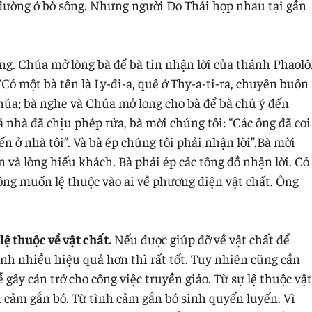
 đường ở bờ sông. Nhưng người Do Thái họp nhau tại gần
ảng. Chúa mở lòng bà để bà tin nhận lời của thánh Phaolô
“Có một bà tên là Ly-đi-a, quê ở Thy-a-ti-ra, chuyên buôn
Chúa; bà nghe và Chúa mở long cho bà để bà chú ý đến
ả nhà đã chịu phép rửa, bà mời chúng tôi: “Các ông đã coi
ến ở nhà tôi”. Và bà ép chúng tôi phải nhận lời”.Bà mời
in và lòng hiếu khách. Bà phải ép các tông đồ nhận lời. Có
ông muốn lệ thuộc vào ai về phương diện vật chất. Ông
 lệ thuộc về vật chất.
Nếu được giúp đỡ về vật chất để
nh nhiều hiệu quả hơn thì rất tốt. Tuy nhiên cũng cần
 gây cản trở cho công việc truyền giáo. Từ sự lệ thuộc vật
nh cảm gắn bó. Từ tình cảm gắn bó sinh quyến luyến. Vì