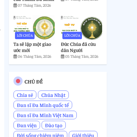
07 Tháng Tám, 2026
.
LỜI CHÚA
LỜI CHÚA
Ta sẽ lập một giao
Đức Chúa đã cứu
ước mới
dân Người
06 Tháng Tám, 2026
05 Tháng Tám, 2026
CHỦ ĐỀ
Chia sẻ
Chúa Nhật
Đan sĩ Đa Minh quốc tế
Đan sĩ Đa Minh Việt Nam
Đan viện
Đào tạo
Đời sống chiêm niệm
Giới thiệu