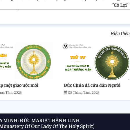
"Có Lợi"
Hiện thê
ập một giao ước mới
Đức Chúa đã cứu dân Người
áng Tám, 2026
05 Tháng Tám, 2026
A MINH: ĐỨC MARIA THÁNH LINH
onastery Of Our Lady Of The Holy Spirit)