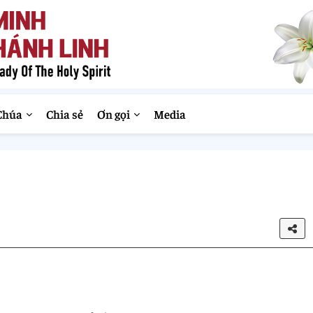
Chúa
Chia sẻ
Ơn gọi
Media