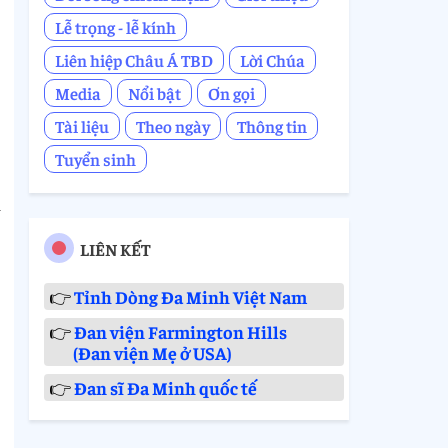
Lễ trọng - lễ kính
Liên hiệp Châu Á TBD
Lời Chúa
Media
Nổi bật
Ơn gọi
Tài liệu
Theo ngày
Thông tin
Tuyển sinh
n
LIÊN KẾT
👉
Tỉnh Dòng Đa Minh Việt Nam
👉
Đan viện Farmington Hills
(Đan viện Mẹ ở USA)
👉
Đan sĩ Đa Minh quốc tế