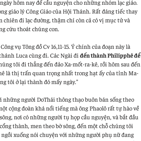
 ngày hôm nay để cầu nguyện cho những nhóm lạc giáo.
ong giáo lý Công Giáo của Hội Thánh. Rất đáng tiếc thay
on chiên đi lạc đường, thậm chí còn cả có vị mục tử và
ơng cứu thoát chúng con.
Công vụ Tông đồ Cv 16,11-15. Ý chính của đoạn này là
 thánh Luca cùng đi. Các Ngài đi
đến thành Philípphê để
húng tôi đi thẳng đến đảo Xa-mốt-ra-kê, rồi hôm sau đến
hê là thị trấn quan trọng nhất trong hạt ấy của tỉnh Ma-
ng tôi ở lại thành đó mấy ngày.”
ới những người DoThái thông thạo buôn bán sống theo
một cộng đoàn khá nổi tiếng mà ông Phaolô rất tự hào về
 sông, nơi có những người tụ họp cầu nguyện, và bắt đầu
i cổng thành, men theo bờ sông, đến một chỗ chúng tôi
i ngồi xuống nói chuyện với những người phụ nữ đang