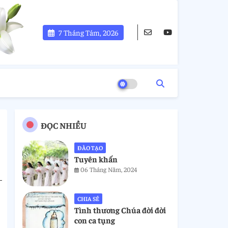
7 Tháng Tám, 2026
ĐỌC NHIỀU
ĐÀO TẠO
Tuyên khấn
06 Tháng Năm, 2024
CHIA SẺ
Tình thương Chúa đời đời
con ca tụng