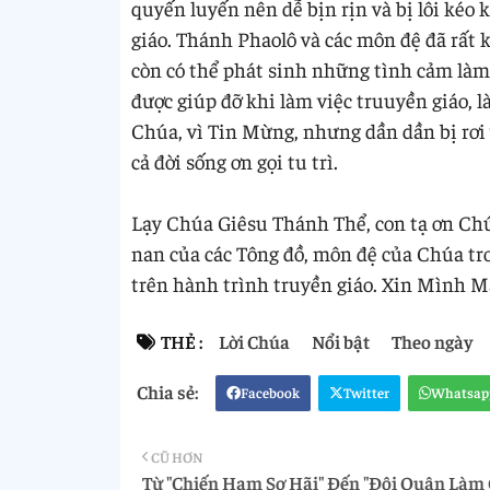
quyến luyến nên dễ bịn rịn và bị lôi kéo 
giáo. Thánh Phaolô và các môn đệ đã rất
còn có thể phát sinh những tình cảm làm
được giúp đỡ khi làm việc truuyền giáo, l
Chúa, vì Tin Mừng, nhưng dần dần bị rơi
cả đời sống ơn gọi tu trì.
Lạy Chúa Giêsu Thánh Thể, con tạ ơn Chú
nan của các Tông đồ, môn đệ của Chúa tro
trên hành trình truyền giáo. Xin Mình 
THẺ :
Lời Chúa
Nổi bật
Theo ngày
Facebook
Twitter
Whatsap
CŨ HƠN
Từ "Chiến Hạm Sợ Hãi" Đến "Đội Quân Làm