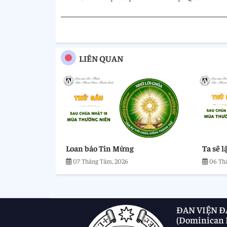
LIÊN QUAN
Loan báo Tin Mừng
Ta sẽ l
07 Tháng Tám, 2026
06 Th
ĐAN VIỆN Đ
(Dominican M