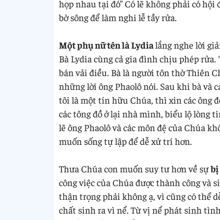
họp nhau tại đó” Có lẽ không phải có hội
bờ sông để làm nghi lễ tầy rửa.
Một phụ nữ tên là Lydia
lắng nghe lời gi
Bà Lydia cùng cả gia đình chịu phép rửa. 
bán vải điều. Bà là người tôn thờ Thiên 
những lời ông Phaolô nói. Sau khi bà và c
tôi là một tín hữu Chúa, thì xin các ông đ
các tông đồ ở lại nhà mình, biểu lộ lòng t
lẽ ông Phaolô và các môn đệ của Chúa kh
muốn sống tự lập để dễ xử trí hơn.
Thưa Chúa con muốn suy tư hơn về sự
bị
công việc của Chúa được thành công và si
thận trọng phải không ạ, vì cũng có thể dễ
chất sinh ra vì nể. Từ vị nể phát sinh tì