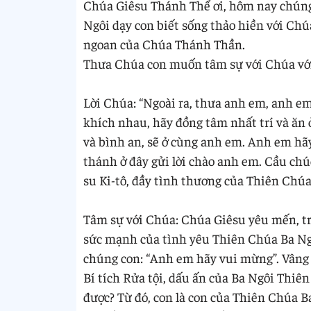
Chúa Giêsu Thánh Thể ơi, hôm nay chún
Ngôi dạy con biết sống thảo hiền với Chú
ngoan của Chúa Thánh Thần.
Thưa Chúa con muốn tâm sự với Chúa với t
Lời Chúa: “Ngoài ra, thưa anh em, anh e
khích nhau, hãy đồng tâm nhất trí và ăn
và bình an, sẽ ở cùng anh em. Anh em hã
thánh ở đây gửi lời chào anh em. Cầu ch
su Ki-tô, đầy tình thương của Thiên Chú
Tâm sự với Chúa: Chúa Giêsu yêu mến, tr
sức mạnh của tình yêu Thiên Chúa Ba Ngô
chúng con: “Anh em hãy vui mừng”. Vâng
Bí tích Rửa tội, dấu ấn của Ba Ngôi Thiê
được? Từ đó, con là con của Thiên Chúa B