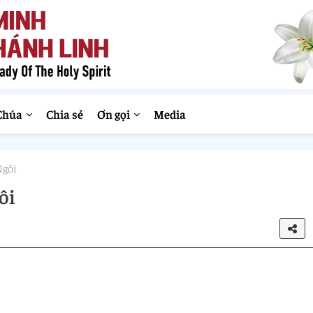
Chúa
Chia sẻ
Ơn gọi
Media
Ngôi
ôi