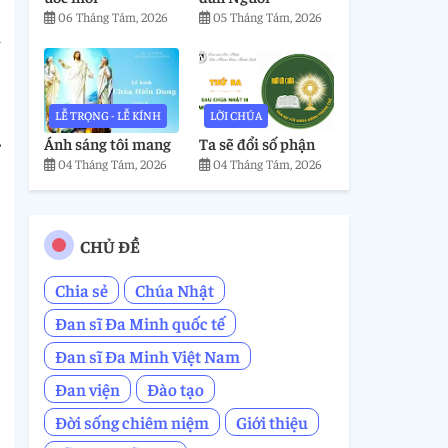
06 Tháng Tám, 2026
05 Tháng Tám, 2026
n
LỄ TRỌNG - LỄ KÍNH
LỜI CHÚA
Ánh sáng tôi mang
Ta sẽ đổi số phận
ự
04 Tháng Tám, 2026
04 Tháng Tám, 2026
CHỦ ĐỀ
Chia sẻ
Chúa Nhật
Đan sĩ Đa Minh quốc tế
,
Đan sĩ Đa Minh Việt Nam
Đan viện
Đào tạo
Đời sống chiêm niệm
Giới thiệu