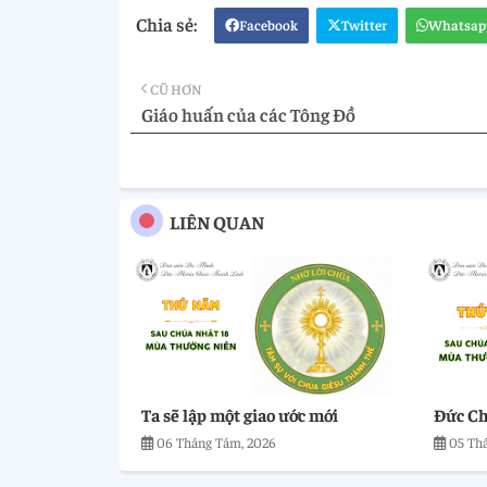
Facebook
Twitter
Whatsap
CŨ HƠN
Giáo huấn của các Tông Đồ
LIÊN QUAN
Ta sẽ lập một giao ước mới
Đức Ch
06 Tháng Tám, 2026
05 Th