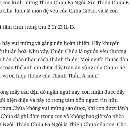
g con kính mừng Thiên Chúa Ba Ngôi. Xin Thiên Chúa B
a Cha, luôn là môn đệ yêu của Chúa Giêsu, và là con
âm tình trong thư 2 Cr 13,11-13.
m hãy vui mừng và gắng nên hoàn thiện. Hãy khuyến
 ở thuận hoà. Như vậy, Thiên Chúa là nguồn yêu thương
y hôn chào nhau cách thánh thiện. Mọi người thuộc dân
úc toàn thể anh em được đầy tràn ân sủng của Chúa Giê-
a, và ơn hiệp thông của Thánh Thần. A-men”
ong mấy câu dặn dò ngắn ngủi này, con nhận được đầy
i hiện diện và bày tỏ trong tâm hồn người tín hữu
 thưa Chúa không vui mừng sao được, khi con được lãnh
n Chúa đã ghi đậm trong con và không bao giờ xóa nhòa
a Ngôi. Thiên Chúa Ba Ngôi là Thiên Chúa của con. Cho