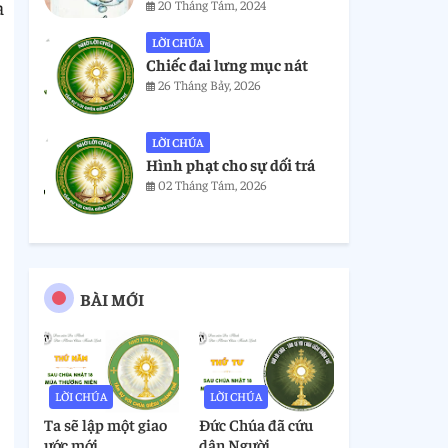
a
20 Tháng Tám, 2024
LỜI CHÚA
Chiếc đai lưng mục nát
26 Tháng Bảy, 2026
LỜI CHÚA
Hình phạt cho sự dối trá
02 Tháng Tám, 2026
BÀI MỚI
LỜI CHÚA
LỜI CHÚA
Ta sẽ lập một giao
Đức Chúa đã cứu
ước mới
dân Người