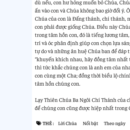
dù nếu, con hư hỏng muốn bỏ Chúa, Chúa 
ấn vào con và Chúa không bao giờ đổi ý. 
Chúa của con là Đấng thánh, chí thánh, 
con phải được giống Chúa. Điều này Chúa
trong tâm hồn con, đó là tiếng lương tâm,
trí và óc phân định giúp con chọn lựa sán
tự do và những ân huệ Chúa ban để đáp tr
“khuyến khích nhau, hãy đồng tâm nhất t
thì tức khắc chúng con là anh em của nh
con cùng một Cha; đồng thời biểu lộ chí
tâm hồn chúng con.
Lạy Thiên Chúa Ba Ngôi Chí Thánh của ch
để chúng con cũng được hiệp nhất tron
THẺ :
Lời Chúa
Nổi bật
Theo ngày