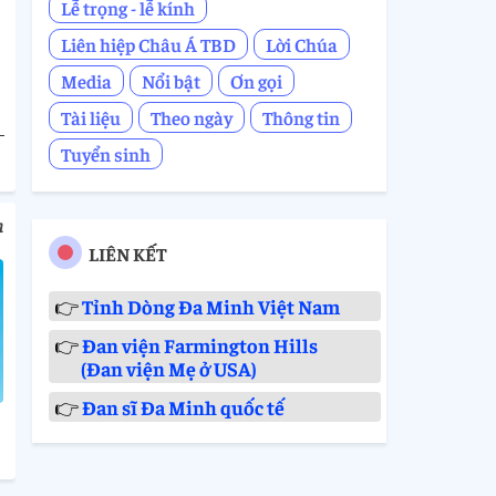
Lễ trọng - lễ kính
Liên hiệp Châu Á TBD
Lời Chúa
Media
Nổi bật
Ơn gọi
Tài liệu
Theo ngày
Thông tin
Tuyển sinh
m
LIÊN KẾT
👉
Tỉnh Dòng Đa Minh Việt Nam
👉
Đan viện Farmington Hills
(Đan viện Mẹ ở USA)
👉
Đan sĩ Đa Minh quốc tế