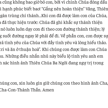
cũng không bao giờ bỏ con, bởi vì chính Chúa đóng dấu
Ôi hạnh phúc biết bao! “Gắng nên hoàn thiện” Vâng, Thiê
ngàn trùng chí thánh…Khi con đã được làm con của Chúa,
 đã thực hiện trước: Chúa đã ghi khắc sự thánh thiện
 nó luôn luôn dạy con đi theo con đường thánh thiện; lý
g suốt đường ngay lẽ phải để đi. Về phần con, con được s
ả tình yêu của Chúa với đầy tình yêu và lòng hiếu thảo.
rí và ăn ở thuận hoà”. Khi chúng con được làm con Chúa
au. Những điều nhắn nhủ này biểu lộ tình yêu anh em
nh xác hình ảnh Thiên Chúa Ba Ngôi đang ngự trị trong
úng con, xin luôn gìn giữ chúng con theo hình ảnh Cha
g Cha-Con-Thánh Thần. Amen