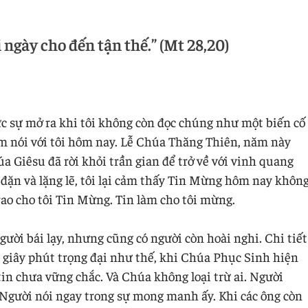
ngày cho đến tận thế.” (Mt 28,20)
 sự mở ra khi tôi không còn đọc chúng như một biến cố
m nói với tôi hôm nay. Lễ Chúa Thăng Thiên, năm này
a Giêsu đã rời khỏi trần gian để trở về với vinh quang
ặn và lặng lẽ, tôi lại cảm thấy Tin Mừng hôm nay khôn
rao cho tôi Tin Mừng. Tin làm cho tôi mừng.
gười bái lạy, nhưng cũng có người còn hoài nghi. Chi tiết
 giây phút trọng đại như thế, khi Chúa Phục Sinh hiện
 tin chưa vững chắc. Và Chúa không loại trừ ai. Người
 Người nói ngay trong sự mong manh ấy. Khi các ông còn