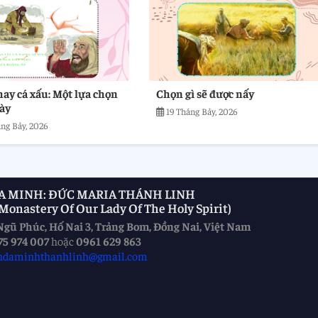
hay cá xấu: Một lựa chọn
Chọn gì sẽ được nấy
ày
19 Tháng Bảy, 2026
ng Bảy, 2026
A MINH: ĐỨC MARIA THÁNH LINH
onastery Of Our Lady Of The Holy Spirit)
Ngũ Phúc, Hố Nai 3, Trảng Bom, Đồng Nai, Việt Nam
75 974 007
hoặc
0961 629 863
ndaminhthanhlinh@gmail.com