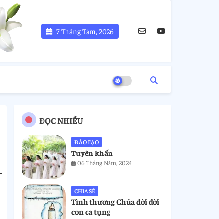
7 Tháng Tám, 2026
ĐỌC NHIỀU
ĐÀO TẠO
Tuyên khấn
06 Tháng Năm, 2024
CHIA SẺ
Tình thương Chúa đời đời
con ca tụng