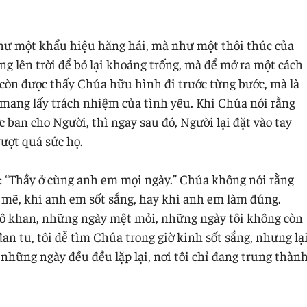
như một khẩu hiệu hăng hái, mà như một thôi thúc của
ng lên trời để bỏ lại khoảng trống, mà để mở ra một cách
 còn được thấy Chúa hữu hình đi trước từng bước, mà là
h mang lấy trách nhiệm của tình yêu. Khi Chúa nói rằng
 ban cho Người, thì ngay sau đó, Người lại đặt vào tay
ượt quá sức họ.
g: “Thầy ở cùng anh em mọi ngày.” Chúa không nói rằng
mẽ, khi anh em sốt sắng, hay khi anh em làm đúng.
hô khan, những ngày mệt mỏi, những ngày tôi không còn
an tu, tôi dễ tìm Chúa trong giờ kinh sốt sắng, nhưng lạ
 những ngày đều đều lặp lại, nơi tôi chỉ đang trung thàn