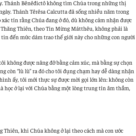
y. Thánh Bênêđictô không tìm Chúa trong những thị
 ngày. Thánh Têrêsa Calcutta đã sống nhiều năm trong
 xác tín rằng Chúa đang ở đó, dù không cảm nhận được
a Thăng Thiên, theo Tin Mừng Mátthêu, không phải là
i tin đến mức dám trao thế giới này cho những con người
 tôi không được nâng đỡ bằng cảm xúc, mà bằng sự chọn
g còn “lù lù” ra đó cho tôi đụng chạm hay dễ dàng nhận
 hình ấy, tôi mới thực sự được mời gọi lớn lên: không còn
 học ở lại với Chúa bằng một lòng trung tín âm thầm,
g Thiên, khi Chúa không ở lại theo cách mà con ước