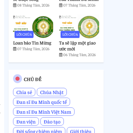
08 Tháng Tám, 2026
07 Tháng Tám, 2026
LỜI CHÚA
LỜI CHÚA
Loan báo Tin Mừng
Ta sẽ lập một giao
ước mới
07 Tháng Tám, 2026
06 Tháng Tám, 2026
CHỦ ĐỀ
Chia sẻ
Chúa Nhật
Đan sĩ Đa Minh quốc tế
i
h
Đan sĩ Đa Minh Việt Nam
Đan viện
Đào tạo
Đời sống chiêm niệm
Giới thiệu