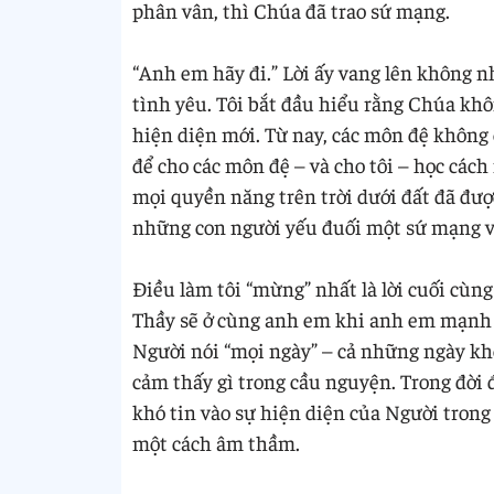
phân vân, thì Chúa đã trao sứ mạng.
“Anh em hãy đi.” Lời ấy vang lên không 
tình yêu. Tôi bắt đầu hiểu rằng Chúa khô
hiện diện mới. Từ nay, các môn đệ không
để cho các môn đệ – và cho tôi – học các
mọi quyền năng trên trời dưới đất đã được
những con người yếu đuối một sứ mạng v
Điều làm tôi “mừng” nhất là lời cuối cùn
Thầy sẽ ở cùng anh em khi anh em mạnh 
Người nói “mọi ngày” – cả những ngày k
cảm thấy gì trong cầu nguyện. Trong đời đ
khó tin vào sự hiện diện của Người trong
một cách âm thầm.