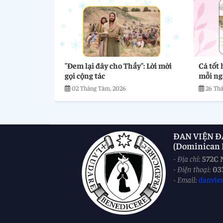
"Đem lại đây cho Thầy": Lời mời
Cá tốt 
gọi cộng tác
mỗi ng
02 Tháng Tám, 2026
26 Thá
ĐAN VIỆN Đ
(Dominican M
-
Địa chỉ
:
572C 
-
Điện thoại
:
03
-
Email
:
danvie