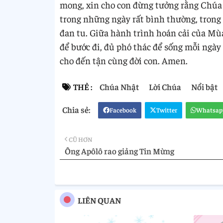
mong, xin cho con đừng tưởng rằng Chúa 
trong những ngày rất bình thường, trong 
đan tu. Giữa hành trình hoán cải của Mù
để bước đi, đủ phó thác để sống mỗi ngày 
cho đến tận cùng đời con. Amen.
THẺ :
Chúa Nhật
Lời Chúa
Nổi bật
Facebook
Twitter
Whatsap
CŨ HƠN
Ông Apôlô rao giảng Tin Mừng
LIÊN QUAN