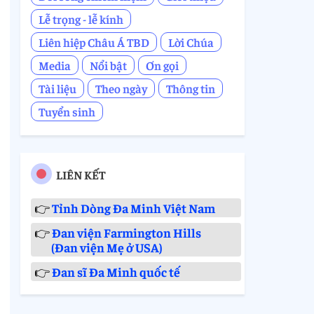
Lễ trọng - lễ kính
Liên hiệp Châu Á TBD
Lời Chúa
Media
Nổi bật
Ơn gọi
Tài liệu
Theo ngày
Thông tin
Tuyển sinh
LIÊN KẾT
👉
Tỉnh Dòng Đa Minh Việt Nam
👉
Đan viện Farmington Hills
(Đan viện Mẹ ở USA)
👉
Đan sĩ Đa Minh quốc tế