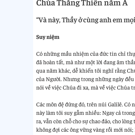
Chúa Thăng Thiên năm A
“Và này, Thầy ở cùng anh em mọi 
Suy niệm
Có những mầu nhiệm của đức tin chỉ thực
đã hoàn tất, mà như một lời đang âm thầ
qua năm khác, dễ khiến tôi nghĩ rằng Chú
của Người. Nhưng trong những ngày đều đ
nói về việc Chúa đi xa, mà về việc Chúa t
Các môn đệ đứng đó, trên núi Galilê. Có n
này làm tôi suy gẫm nhiều: Ngay cả trong
ra, vẫn còn chỗ cho sự chao đảo, cho lòng
không đợi các ông vững vàng rồi mới nói;