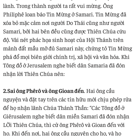
lành. Trong thành người ta rất vui mừng. Ông
Philiphê loan báo Tin Mừng ở Samari. Tin Mừng đã
xóa bỏ mặc cảm nơi người Do Thái cũng như người
Samari, bởi hai bên đều cũng được Thiên Chúa cứu
độ. Vài nét phác họa sinh hoạt của Hội Thánh trên
mảnh đất mầu mỡ đủ Samari này, chứng tỏ Tin Mừng
phá đổ mọi biên giới chính trị, xã hội và văn hóa. Khi
Tông đồ ở Jerusalem nghe biết dân Samaria đã đón
nhận lời Thiên Chúa nên:
2.Sai ông Phêrô và ông Gioan đến
. Hai ông cầu
nguyện và đặt tay trên các tín hữu mới chịu phép rửa
để họ nhận lãnh Chúa Thánh Thần: “Các Tông đồ ở
Giêrusalem nghe biết dân miền Samari đã đón nhận
LỜi Thiên Chúa, thì cử ông Phêrô và Gioan đến với
họ. Khi đến nơi, hai ông cầu nguyện cho họ, và họ