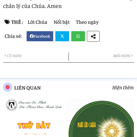
chân lý của Chúa. Amen
THẺ :
Lời Chúa
Nổi bật
Theo ngày
Facebook
Twi
Wh
CŨ HƠN
MỚI HƠN
tter
atsa
pp
Hiện thêm
LIÊN QUAN