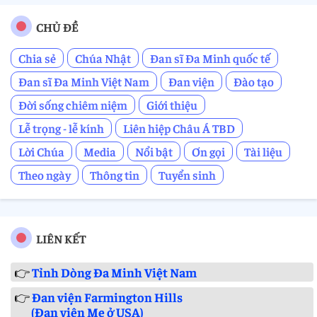
CHỦ ĐỀ
Chia sẻ
Chúa Nhật
Đan sĩ Đa Minh quốc tế
Đan sĩ Đa Minh Việt Nam
Đan viện
Đào tạo
Đời sống chiêm niệm
Giới thiệu
Lễ trọng - lễ kính
Liên hiệp Châu Á TBD
Lời Chúa
Media
Nổi bật
Ơn gọi
Tài liệu
Theo ngày
Thông tin
Tuyển sinh
LIÊN KẾT
👉
Tỉnh Dòng Đa Minh Việt Nam
👉
Đan viện Farmington Hills
(Đan viện Mẹ ở USA)