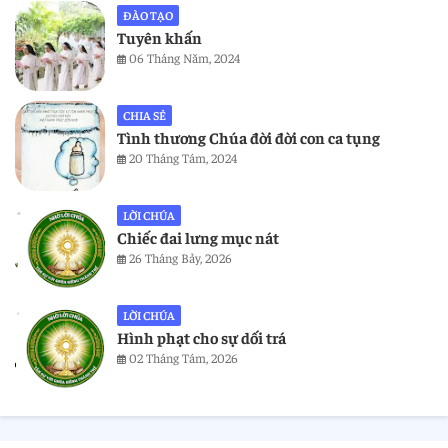
ĐÀO TẠO
Tuyên khấn
06 Tháng Năm, 2024
CHIA SẺ
Tình thương Chúa đời đời con ca tụng
20 Tháng Tám, 2024
LỜI CHÚA
Chiếc đai lưng mục nát
26 Tháng Bảy, 2026
LỜI CHÚA
Hình phạt cho sự dối trá
02 Tháng Tám, 2026