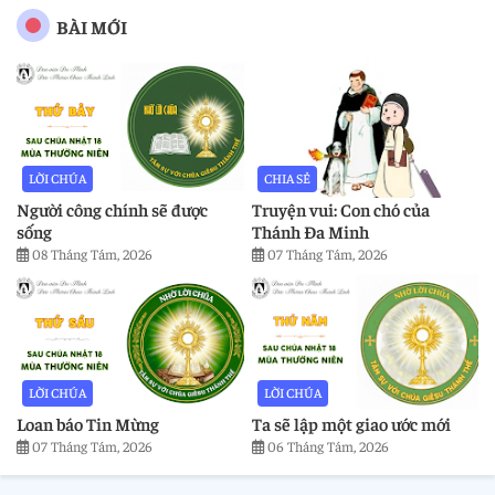
BÀI MỚI
LỜI CHÚA
CHIA SẺ
Người công chính sẽ được
Truyện vui: Con chó của
sống
Thánh Đa Minh
08 Tháng Tám, 2026
07 Tháng Tám, 2026
LỜI CHÚA
LỜI CHÚA
Loan báo Tin Mừng
Ta sẽ lập một giao ước mới
07 Tháng Tám, 2026
06 Tháng Tám, 2026