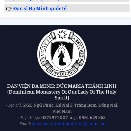
👉
Đan sĩ Đa Minh quốc tế
ĐAN VIỆN ĐA MINH: ĐỨC MARIA THÁNH LINH
(Dominican Monastery Of Our Lady Of The Holy
Spirit)
-
Địa chỉ
:
572C Ngũ Phúc, Hố Nai 3, Trảng Bom, Đồng Nai,
Việt Nam
-
Điện thoại
:
0375 974 007
hoặc
0961 629 863
-
Email
:
danviendaminhthanhlinh@gmail.com