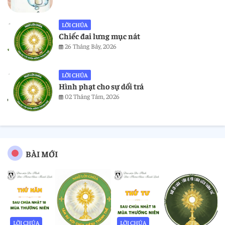
LỜI CHÚA
Chiếc đai lưng mục nát
26 Tháng Bảy, 2026
LỜI CHÚA
Hình phạt cho sự dối trá
02 Tháng Tám, 2026
BÀI MỚI
LỜI CHÚA
LỜI CHÚA