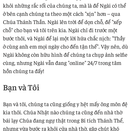
khỏi những rắc rối của chúng ta, mà là để Ngài có thể
ở bên cạnh chúng ta theo một cách "xịn" hơn – qua
Chúa Thánh Thần. Ngài lên trời để dọn chỗ, để "xếp
chỗ" cho bạn và tôi trên kia. Ngài chỉ đi trước một
bước thôi, và Ngài để lại một lời hứa chắc nịch: "Thầy
ở cùng anh em mọi ngày cho đến tận thế". Vậy nên, dù
Ngài không còn hữu hình để chúng ta chụp ảnh selfie
cùng, nhưng Ngài vẫn đang "online" 24/7 trong tâm
hồn chúng ta đấy!
Bạn và Tôi
Bạn và tôi, chúng ta cũng giống y hệt mấy ông môn đệ
kia thôi. Chúa Nhật nào chúng ta cũng đến nhà thờ
bái lạy Chúa đang ngự thật trong Bí tích Thánh Thể,
nhưng vừa bước ra khỏi cửa nhà thờ, gặp chút khó