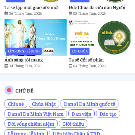
Ta sẽ lập một giao ước mới
Đức Chúa đã cứu dân Người
06 Tháng Tám, 2026
05 Tháng Tám, 2026
LỄ TRỌNG - LỄ KÍNH
LỜI CHÚA
Ánh sáng tôi mang
Ta sẽ đổi số phận
04 Tháng Tám, 2026
04 Tháng Tám, 2026
CHỦ ĐỀ
Chia sẻ
Chúa Nhật
Đan sĩ Đa Minh quốc tế
Đan sĩ Đa Minh Việt Nam
Đan viện
Đào tạo
Đời sống chiêm niệm
Giới thiệu
Lễ trọng - lễ kính
Liên hiệp Châu Á TBD