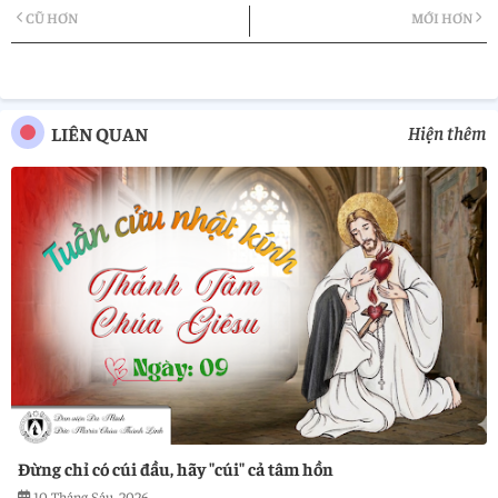
CŨ HƠN
MỚI HƠN
tter
atsa
pp
Hiện thêm
LIÊN QUAN
Đừng chỉ có cúi đầu, hãy "cúi" cả tâm hồn
10 Tháng Sáu, 2026