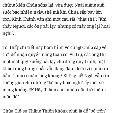
chứng kiến Chúa sống lại, vừa được Ngài giảng giải
suốt bao nhiêu ngày, thế mà khi Chúa sắp bay lên
trời, Kinh Thánh vẫn ghi một câu rất "thật thà": “Khi
thấy Người, các ông bái lạy, nhưng có mấy ông lại hoài
nghi”.
Tôi thấy chi tiết này hóm hỉnh vô cùng! Chúa sắp về
trời để nhận quyền năng toàn cõi vũ trụ, các ông thì
một mặt quỳ xuống bái lạy cho đúng quy trình, mặt
khác trong bụng chắc vẫn đang đánh lô tô vì chưa tin
hẳn. Chúa có nản lòng không? Không hề! Ngài vẫn tin
tưởng giao cho những "kẻ hay hoài nghi" ấy một sứ
mạng khổng lồ:"Hãy đi làm cho muôn dân trở thành
môn đệ".
Chúa Giê-su Thăng Thiên không phải là để "bỏ trốn"