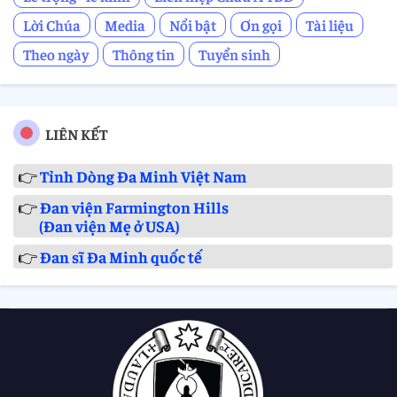
Lời Chúa
Media
Nổi bật
Ơn gọi
Tài liệu
Theo ngày
Thông tin
Tuyển sinh
LIÊN KẾT
👉
Tỉnh Dòng Đa Minh Việt Nam
👉
Đan viện Farmington Hills
(Đan viện Mẹ ở USA)
👉
Đan sĩ Đa Minh quốc tế