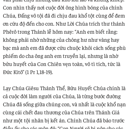
Con nhìn thấy nơi cuộc đời ông hình bóng của chính
Chúa, Đấng vô tội đã đi chịu đau khổ tột cùng để đem
ơn cứu độ đến cho con. Như Lời Chúa trích thư thánh
Phêrô trong Thánh lễ hôm nay: “Anh em biết rằng:
không phải nhờ những của chóng hư như vàng hay
bạc mà anh em đã được cứu chuộc khỏi cách sống phù
phiếm do cha ông anh em truyền lại, nhưng là nhờ
bửu huyết của Con Chiên vẹn toàn, vô tì tích, tức là
Đức Kitô” (1 Pr 1,18-19).
Lạy Chúa Giêsu Thánh Thể, Bửu Huyết Chúa chính là
cả cuộc đời làm người của Chúa, là từng bước đường
Chúa đã sống giữa chúng con, và nhất là cuộc khổ nạn
cùng cái chết đau thương của Chúa trên Thánh Giá
như một tội nhân bị kết án. Chính Chúa đã báo trước
điều ấy cho các môn đệ: “Con Người sẽ bị nộp cho các