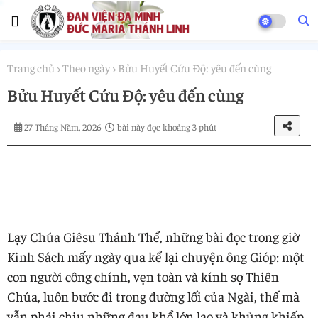
Trang chủ
Theo ngày
Bửu Huyết Cứu Độ: yêu đến cùng
Bửu Huyết Cứu Độ: yêu đến cùng
27 Tháng Năm, 2026
bài này đọc khoảng 3 phút
Lạy Chúa Giêsu Thánh Thể, những bài đọc trong giờ
Kinh Sách mấy ngày qua kể lại chuyện ông Gióp: một
con người công chính, vẹn toàn và kính sợ Thiên
Chúa, luôn bước đi trong đường lối của Ngài, thế mà
vẫn phải chịu những đau khổ lớn lao và khủng khiếp.