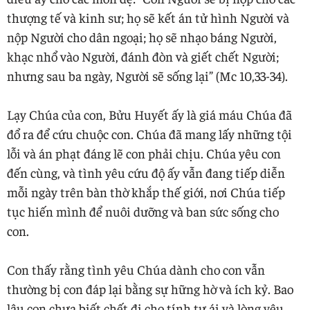
thượng tế và kinh sư; họ sẽ kết án tử hình Người và
nộp Người cho dân ngoại; họ sẽ nhạo báng Người,
khạc nhổ vào Người, đánh đòn và giết chết Người;
nhưng sau ba ngày, Người sẽ sống lại” (Mc 10,33-34).
Lạy Chúa của con, Bửu Huyết ấy là giá máu Chúa đã
đổ ra để cứu chuộc con. Chúa đã mang lấy những tội
lỗi và án phạt đáng lẽ con phải chịu. Chúa yêu con
đến cùng, và tình yêu cứu độ ấy vẫn đang tiếp diễn
mỗi ngày trên bàn thờ khắp thế giới, nơi Chúa tiếp
tục hiến mình để nuôi dưỡng và ban sức sống cho
con.
Con thấy rằng tình yêu Chúa dành cho con vẫn
thường bị con đáp lại bằng sự hững hờ và ích kỷ. Bao
lâu con chưa biết chết đi cho tính tự ái và lòng yêu