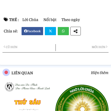
THẺ :
Lời Chúa
Nổi bật
Theo ngày
Facebook
Twi
Wh
CŨ HƠN
MỚI HƠN
tter
atsa
pp
Hiện thêm
LIÊN QUAN