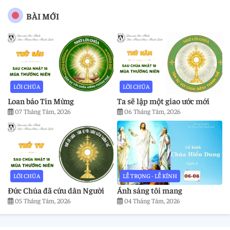
BÀI MỚI
LỜI CHÚA
LỜI CHÚA
Loan báo Tin Mừng
Ta sẽ lập một giao ước mới
07 Tháng Tám, 2026
06 Tháng Tám, 2026
LỜI CHÚA
LỄ TRỌNG - LỄ KÍNH
Đức Chúa đã cứu dân Người
Ánh sáng tôi mang
05 Tháng Tám, 2026
04 Tháng Tám, 2026