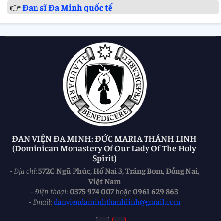
👉
Đan sĩ Đa Minh quốc tế
ĐAN VIỆN ĐA MINH: ĐỨC MARIA THÁNH LINH
(Dominican Monastery Of Our Lady Of The Holy
Spirit)
-
Địa chỉ
:
572C Ngũ Phúc, Hố Nai 3, Trảng Bom, Đồng Nai,
Việt Nam
-
Điện thoại
:
0375 974 007
hoặc
0961 629 863
-
Email
:
danviendaminhthanhlinh@gmail.com