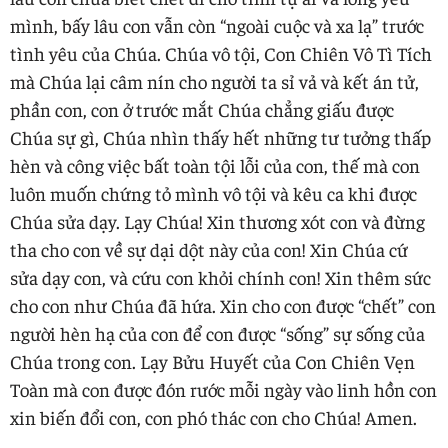
mình, bấy lâu con vẫn còn “ngoài cuộc và xa lạ” trước
tình yêu của Chúa. Chúa vô tội, Con Chiên Vô Tì Tích
mà Chúa lại câm nín cho người ta sỉ vả và kết án tử,
phần con, con ở trước mắt Chúa chẳng giấu được
Chúa sự gì, Chúa nhìn thấy hết những tư tưởng thấp
hèn và công việc bất toàn tội lỗi của con, thế mà con
luôn muốn chứng tỏ mình vô tội và kêu ca khi được
Chúa sửa dạy. Lạy Chúa! Xin thương xót con và đừng
tha cho con về sự dại dột này của con! Xin Chúa cứ
sửa dạy con, và cứu con khỏi chính con! Xin thêm sức
cho con như Chúa đã hứa. Xin cho con được “chết” con
người hèn hạ của con để con được “sống” sự sống của
Chúa trong con. Lạy Bửu Huyết của Con Chiên Vẹn
Toàn mà con được đón rước mỗi ngày vào linh hồn con
xin biến đổi con, con phó thác con cho Chúa! Amen.