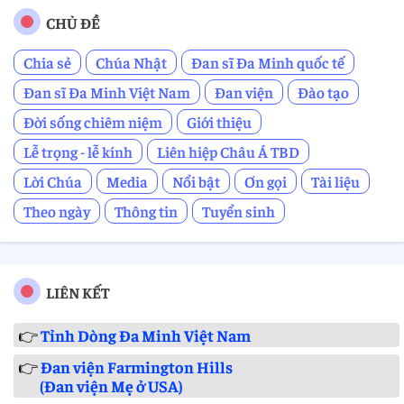
CHỦ ĐỀ
Chia sẻ
Chúa Nhật
Đan sĩ Đa Minh quốc tế
Đan sĩ Đa Minh Việt Nam
Đan viện
Đào tạo
Đời sống chiêm niệm
Giới thiệu
Lễ trọng - lễ kính
Liên hiệp Châu Á TBD
Lời Chúa
Media
Nổi bật
Ơn gọi
Tài liệu
Theo ngày
Thông tin
Tuyển sinh
LIÊN KẾT
👉
Tỉnh Dòng Đa Minh Việt Nam
👉
Đan viện Farmington Hills
(Đan viện Mẹ ở USA)