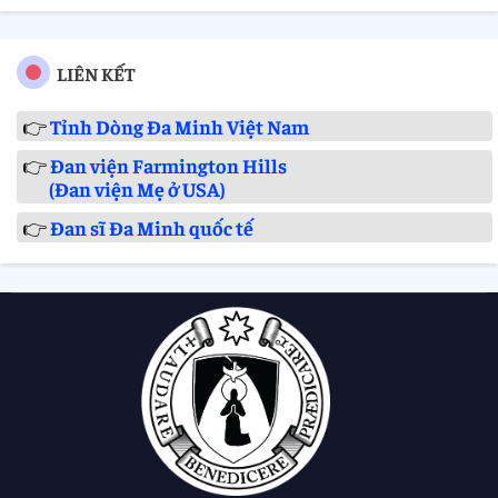
LIÊN KẾT
👉
Tỉnh Dòng Đa Minh Việt Nam
👉
Đan viện Farmington Hills
(Đan viện Mẹ ở USA)
👉
Đan sĩ Đa Minh quốc tế