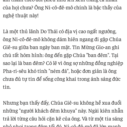
của họ) chưa? Ông Ni-cô-đê-mô chính là bậc thầy của
nghệ thuật này!
Là một thủ lãnh Do Thái có địa vị cao ngất ngưởng,
ông Ni-cô-đê-mô không dám hiên ngang đi gặp Chúa
Giê-su giữa ban ngày ban mặt. Tin Mừng Gio-an ghi
chú rất hóm hỉnh: ông đến gặp Chúa "ban đêm". Tại
sao lại là ban đêm? Có lẽ vì ông sợ những đồng nghiệp
Pha-ri-sêu khó tính "ném đá", hoặc đơn giản là ông
chưa đủ tự tin để sống công khai trong ánh sáng đức
tin.
Nhưng bạn thấy đấy, Chúa Giê-su không hề xua đuổi
những "người khách đêm khuya" này. Ngài kiên nhẫn
trả lời từng câu hỏi cặn kẽ của ông. Và từ một tia sáng
nhỏ nhoi trong đêm tối đó, Ni-cô-đê-mô đã lớn mạnh