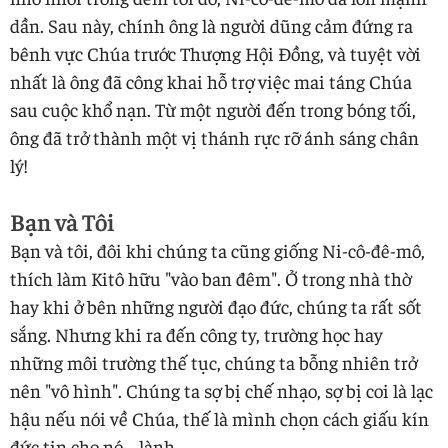
dần. Sau này, chính ông là người dũng cảm đứng ra
bênh vực Chúa trước Thượng Hội Đồng, và tuyệt vời
nhất là ông đã công khai hỗ trợ việc mai táng Chúa
sau cuộc khổ nạn. Từ một người đến trong bóng tối,
ông đã trở thành một vị thánh rực rỡ ánh sáng chân
lý!
Bạn và Tôi
Bạn và tôi, đôi khi chúng ta cũng giống Ni-cô-đê-mô,
thích làm Kitô hữu "vào ban đêm". Ở trong nhà thờ
hay khi ở bên những người đạo đức, chúng ta rất sốt
sắng. Nhưng khi ra đến công ty, trường học hay
những môi trường thế tục, chúng ta bỗng nhiên trở
nên "vô hình". Chúng ta sợ bị chế nhạo, sợ bị coi là lạc
hậu nếu nói về Chúa, thế là mình chọn cách giấu kín
đức tin cho nó... lành.