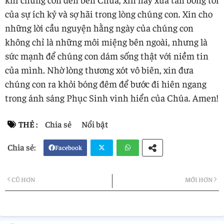
của sự ích kỷ và sợ hãi trong lòng chúng con. Xin cho
những lời cầu nguyện hằng ngày của chúng con
không chỉ là những môi miệng bên ngoài, nhưng là
sức mạnh để chúng con dám sống thật với niềm tin
của mình. Nhờ lòng thương xót vô biên, xin đưa
chúng con ra khỏi bóng đêm để bước đi hiên ngang
trong ánh sáng Phục Sinh vinh hiển của Chúa. Amen!
THẺ :
Chia sẻ
Nổi bật
Facebook
Twi
Wh
CŨ HƠN
MỚI HƠN
tter
atsa
pp