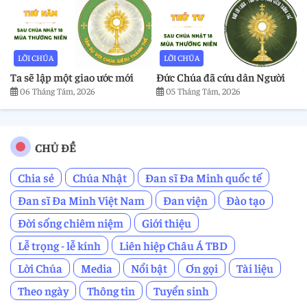
LỜI CHÚA
LỜI CHÚA
Ta sẽ lập một giao ước mới
Đức Chúa đã cứu dân Người
06 Tháng Tám, 2026
05 Tháng Tám, 2026
CHỦ ĐỀ
Chia sẻ
Chúa Nhật
Đan sĩ Đa Minh quốc tế
Đan sĩ Đa Minh Việt Nam
Đan viện
Đào tạo
Đời sống chiêm niệm
Giới thiệu
Lễ trọng - lễ kính
Liên hiệp Châu Á TBD
Lời Chúa
Media
Nổi bật
Ơn gọi
Tài liệu
Theo ngày
Thông tin
Tuyển sinh