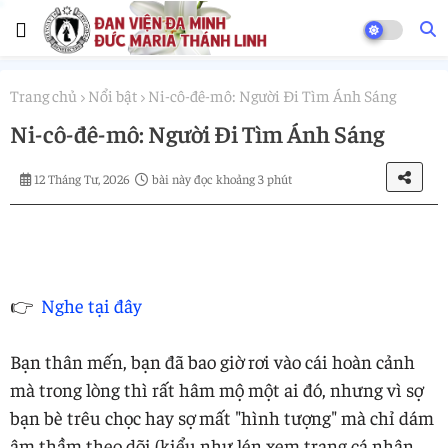
Trang chủ
Nổi bật
Ni-cô-đê-mô: Người Đi Tìm Ánh Sáng
Ni-cô-đê-mô: Người Đi Tìm Ánh Sáng
12 Tháng Tư, 2026
bài này đọc khoảng 3 phút
👉
Nghe tại đây
Bạn thân mến, bạn đã bao giờ rơi vào cái hoàn cảnh
mà trong lòng thì rất hâm mộ một ai đó, nhưng vì sợ
bạn bè trêu chọc hay sợ mất "hình tượng" mà chỉ dám
âm thầm theo dõi (kiểu như lén xem trang cá nhân