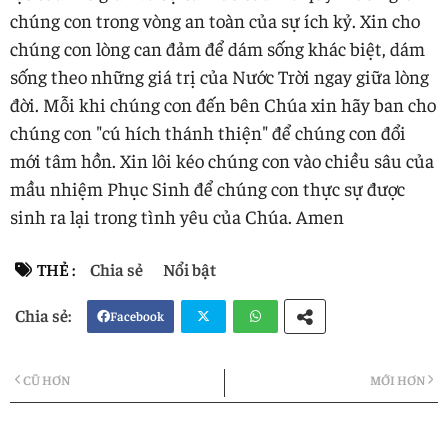
chúng con trong vòng an toàn của sự ích kỷ. Xin cho
chúng con lòng can đảm để dám sống khác biệt, dám
sống theo những giá trị của Nước Trời ngay giữa lòng
đời. Mỗi khi chúng con đến bên Chúa xin hãy ban cho
chúng con "cú hích thánh thiện" để chúng con đổi
mới tâm hồn. Xin lôi kéo chúng con vào chiều sâu của
mầu nhiệm Phục Sinh để chúng con thực sự được
sinh ra lại trong tình yêu của Chúa. Amen
THẺ :
Chia sẻ
Nổi bật
Facebook
Twi
Wh
CŨ HƠN
MỚI HƠN
tter
atsa
pp