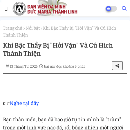
Trang chủ
Nổi bật
Khi Bậc Thầy Bị "Hỏi Vặn" Và Cú Hích
Thánh Thiện
Khi Bậc Thầy Bị "Hỏi Vặn" Và Cú Hích
Thánh Thiện
13 Tháng Tư, 2026
bài này đọc khoảng 3 phút
👉
Nghe tại đây
Bạn thân mến, bạn đã bao giờ tự tin mình là "trùm"
trong một lĩnh vực nào đó, rồi bỗng nhiên một người