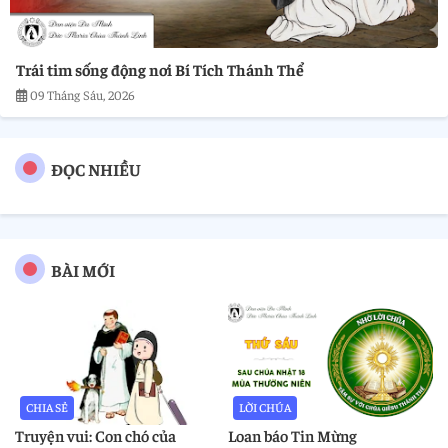
Trái tim sống động nơi Bí Tích Thánh Thể
09 Tháng Sáu, 2026
ĐỌC NHIỀU
BÀI MỚI
CHIA SẺ
LỜI CHÚA
Truyện vui: Con chó của
Loan báo Tin Mừng