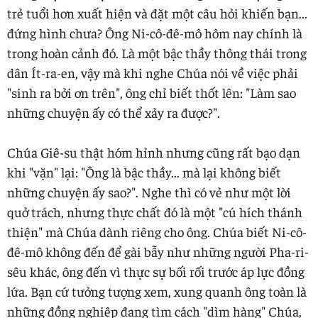
trẻ tuổi hơn xuất hiện và đặt một câu hỏi khiến bạn...
đứng hình chưa? Ông Ni-cô-đê-mô hôm nay chính là
trong hoàn cảnh đó. Là một bậc thầy thông thái trong
dân Ít-ra-en, vậy mà khi nghe Chúa nói về việc phải
"sinh ra bởi ơn trên", ông chỉ biết thốt lên: "Làm sao
những chuyện ấy có thể xảy ra được?".
Chúa Giê-su thật hóm hỉnh nhưng cũng rất bạo dạn
khi "vặn" lại: "Ông là bậc thầy... mà lại không biết
những chuyện ấy sao?". Nghe thì có vẻ như một lời
quở trách, nhưng thực chất đó là một "cú hích thánh
thiện" mà Chúa dành riêng cho ông. Chúa biết Ni-cô-
đê-mô không đến để gài bẫy như những người Pha-ri-
sêu khác, ông đến vì thực sự bối rối trước áp lực đồng
lứa. Bạn cứ tưởng tượng xem, xung quanh ông toàn là
những đồng nghiệp đang tìm cách "dìm hàng" Chúa,