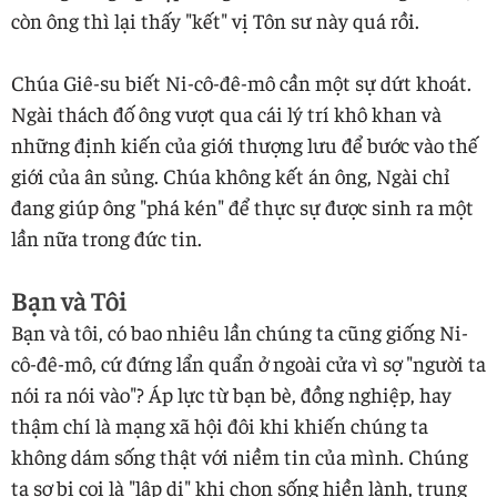
còn ông thì lại thấy "kết" vị Tôn sư này quá rồi.
Chúa Giê-su biết Ni-cô-đê-mô cần một sự dứt khoát.
Ngài thách đố ông vượt qua cái lý trí khô khan và
những định kiến của giới thượng lưu để bước vào thế
giới của ân sủng. Chúa không kết án ông, Ngài chỉ
đang giúp ông "phá kén" để thực sự được sinh ra một
lần nữa trong đức tin.
Bạn và Tôi
Bạn và tôi, có bao nhiêu lần chúng ta cũng giống Ni-
cô-đê-mô, cứ đứng lẩn quẩn ở ngoài cửa vì sợ "người ta
nói ra nói vào"? Áp lực từ bạn bè, đồng nghiệp, hay
thậm chí là mạng xã hội đôi khi khiến chúng ta
không dám sống thật với niềm tin của mình. Chúng
ta sợ bị coi là "lập dị" khi chọn sống hiền lành, trung