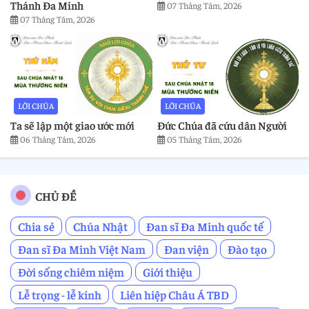
Thánh Đa Minh
07 Tháng Tám, 2026
07 Tháng Tám, 2026
LỜI CHÚA
LỜI CHÚA
Ta sẽ lập một giao ước mới
Đức Chúa đã cứu dân Người
06 Tháng Tám, 2026
05 Tháng Tám, 2026
CHỦ ĐỀ
Chia sẻ
Chúa Nhật
Đan sĩ Đa Minh quốc tế
Đan sĩ Đa Minh Việt Nam
Đan viện
Đào tạo
Đời sống chiêm niệm
Giới thiệu
Lễ trọng - lễ kính
Liên hiệp Châu Á TBD