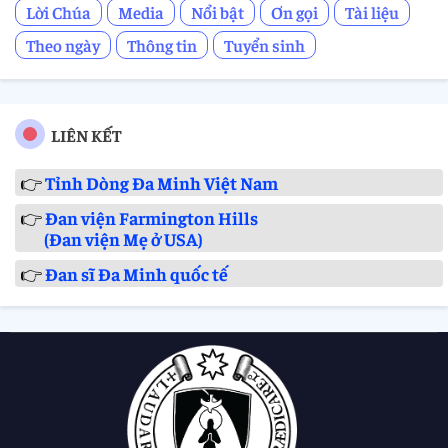
Lời Chúa
Media
Nổi bật
Ơn gọi
Tài liệu
Theo ngày
Thông tin
Tuyển sinh
LIÊN KẾT
👉
Tỉnh Dòng Đa Minh Việt Nam
👉
Đan viện Farmington Hills
(Đan viện Mẹ ở USA)
👉
Đan sĩ Đa Minh quốc tế