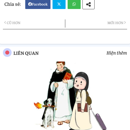
Facebook
Twi
Wh
CŨ HƠN
MỚI HƠN
tter
atsa
pp
Hiện thêm
LIÊN QUAN