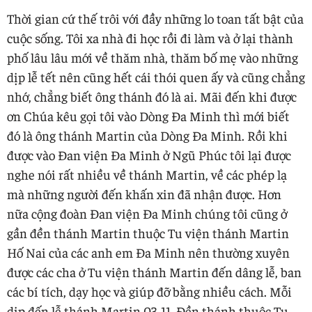
Thời gian cứ thế trôi với đầy những lo toan tất bật của
cuộc sống. Tôi xa nhà đi học rồi đi làm và ở lại thành
phố lâu lâu mới về thăm nhà, thăm bố mẹ vào những
dịp lễ tết nên cũng hết cái thói quen ấy và cũng chẳng
nhớ, chẳng biết ông thánh đó là ai. Mãi đến khi được
ơn Chúa kêu gọi tôi vào Dòng Đa Minh thì mới biết
đó là ông thánh Martin của Dòng Đa Minh. Rồi khi
được vào Đan viện Đa Minh ở Ngũ Phúc tôi lại được
nghe nói rất nhiều về thánh Martin, về các phép lạ
mà những người đến khấn xin đã nhận được. Hơn
nữa cộng đoàn Đan viện Đa Minh chúng tôi cũng ở
gần đền thánh Martin thuộc Tu viện thánh Martin
Hố Nai của các anh em Đa Minh nên thường xuyên
được các cha ở Tu viện thánh Martin đến dâng lễ, ban
các bí tích, dạy học và giúp đỡ bằng nhiều cách. Mỗi
dịp đến lễ thánh Martin 03-11, Đền thánh thuộc Tu