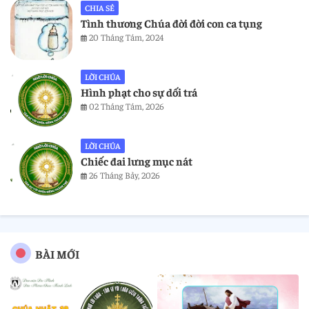
CHIA SẺ
Tình thương Chúa đời đời con ca tụng
20 Tháng Tám, 2024
LỜI CHÚA
Hình phạt cho sự dối trá
02 Tháng Tám, 2026
LỜI CHÚA
Chiếc đai lưng mục nát
26 Tháng Bảy, 2026
BÀI MỚI