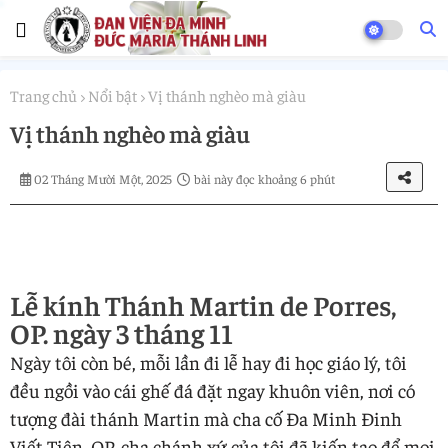
Trang chủ
Nổi bật
Vị thánh nghèo mà giàu
Vị thánh nghèo mà giàu
02 Tháng Mười Một, 2025
bài này đọc khoảng 6 phút
Lễ kính Thánh Martin de Porres,
OP. ngày 3 tháng 11
Ngày tôi còn bé, mỗi lần đi lễ hay đi học giáo lý, tôi
đều ngồi vào cái ghế đá đặt ngay khuôn viên, nơi có
tượng đài thánh Martin mà cha cố Đa Minh Đinh
Viết Tiên, OP, cha chánh xứ của tôi đã kiến tạo để mọi