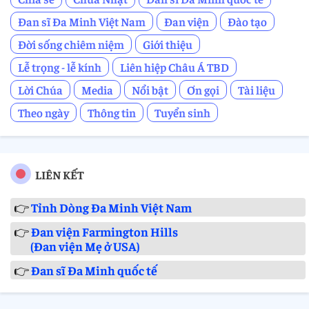
Đan sĩ Đa Minh Việt Nam
Đan viện
Đào tạo
Đời sống chiêm niệm
Giới thiệu
Lễ trọng - lễ kính
Liên hiệp Châu Á TBD
Lời Chúa
Media
Nổi bật
Ơn gọi
Tài liệu
Theo ngày
Thông tin
Tuyển sinh
LIÊN KẾT
👉
Tỉnh Dòng Đa Minh Việt Nam
👉
Đan viện Farmington Hills
(Đan viện Mẹ ở USA)
👉
Đan sĩ Đa Minh quốc tế