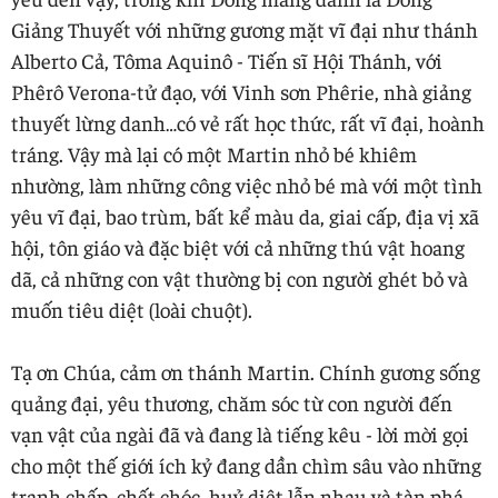
Giảng Thuyết với những gương mặt vĩ đại như thánh
Alberto Cả, Tôma Aquinô - Tiến sĩ Hội Thánh, với
Phêrô Verona-tử đạo, với Vinh sơn Phêrie, nhà giảng
thuyết lừng danh…có vẻ rất học thức, rất vĩ đại, hoành
tráng. Vậy mà lại có một Martin nhỏ bé khiêm
nhường, làm những công việc nhỏ bé mà với một tình
yêu vĩ đại, bao trùm, bất kể màu da, giai cấp, địa vị xã
hội, tôn giáo và đặc biệt với cả những thú vật hoang
dã, cả những con vật thường bị con người ghét bỏ và
muốn tiêu diệt (loài chuột).
Tạ ơn Chúa, cảm ơn thánh Martin. Chính gương sống
quảng đại, yêu thương, chăm sóc từ con người đến
vạn vật của ngài đã và đang là tiếng kêu - lời mời gọi
cho một thế giới ích kỷ đang dần chìm sâu vào những
tranh chấp, chết chóc, huỷ diệt lẫn nhau và tàn phá