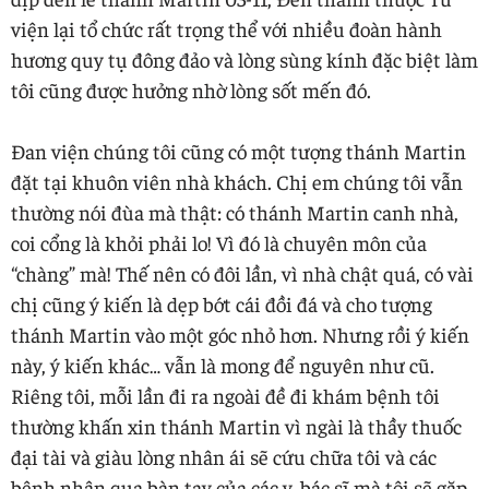
viện lại tổ chức rất trọng thể với nhiều đoàn hành
hương quy tụ đông đảo và lòng sùng kính đặc biệt làm
tôi cũng được hưởng nhờ lòng sốt mến đó.
Đan viện chúng tôi cũng có một tượng thánh Martin
đặt tại khuôn viên nhà khách. Chị em chúng tôi vẫn
thường nói đùa mà thật: có thánh Martin canh nhà,
coi cổng là khỏi phải lo! Vì đó là chuyên môn của
“chàng” mà! Thế nên có đôi lần, vì nhà chật quá, có vài
chị cũng ý kiến là dẹp bớt cái đồi đá và cho tượng
thánh Martin vào một góc nhỏ hơn. Nhưng rồi ý kiến
này, ý kiến khác… vẫn là mong để nguyên như cũ.
Riêng tôi, mỗi lần đi ra ngoài đề đi khám bệnh tôi
thường khấn xin thánh Martin vì ngài là thầy thuốc
đại tài và giàu lòng nhân ái sẽ cứu chữa tôi và các
bệnh nhân qua bàn tay của các y, bác sĩ mà tôi sẽ gặp