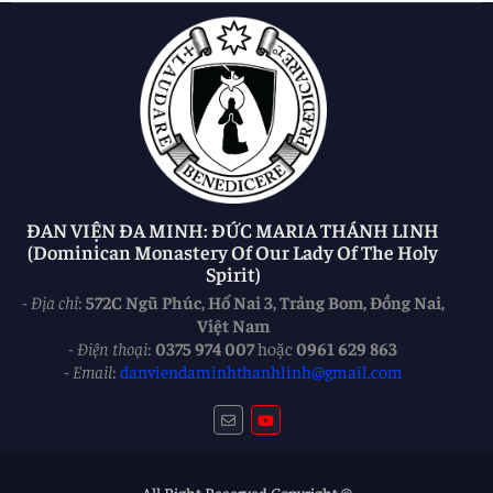
ĐAN VIỆN ĐA MINH: ĐỨC MARIA THÁNH LINH
(Dominican Monastery Of Our Lady Of The Holy
Spirit)
-
Địa chỉ
:
572C Ngũ Phúc, Hố Nai 3, Trảng Bom, Đồng Nai,
Việt Nam
-
Điện thoại
:
0375 974 007
hoặc
0961 629 863
-
Email
:
danviendaminhthanhlinh@gmail.com
All Right Reserved Copyright ©