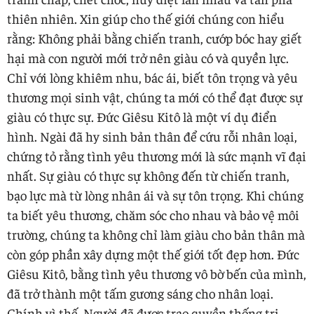
thiên nhiên. Xin giúp cho thế giới chúng con hiểu
rằng: Không phải bằng chiến tranh, cướp bóc hay giết
hại mà con người mới trở nên giàu có và quyền lực.
Chỉ với lòng khiêm nhu, bác ái, biết tôn trọng và yêu
thương mọi sinh vật, chúng ta mới có thể đạt được sự
giàu có thực sự. Đức Giêsu Kitô là một ví dụ điển
hình. Ngài đã hy sinh bản thân để cứu rỗi nhân loại,
chứng tỏ rằng tình yêu thương mới là sức mạnh vĩ đại
nhất. ​​Sự giàu có thực sự không đến từ chiến tranh,
bạo lực mà từ lòng nhân ái và sự tôn trọng. Khi chúng
ta biết yêu thương, chăm sóc cho nhau và bảo vệ môi
trường, chúng ta không chỉ làm giàu cho bản thân mà
còn góp phần xây dựng một thế giới tốt đẹp hơn. Đức
Giêsu Kitô, bằng tình yêu thương vô bờ bến của mình,
đã trở thành một tấm gương sáng cho nhân loại.
Chính vì thế, Người đã được trao quyền thống trị