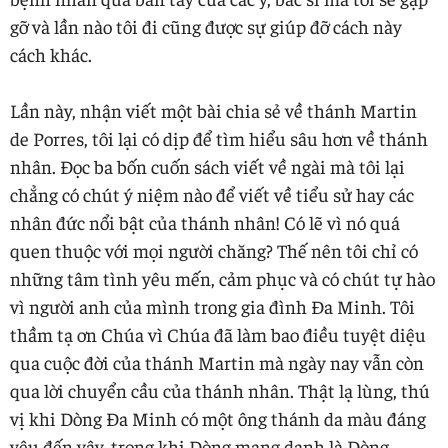
gỡ và lần nào tôi đi cũng được sự giúp đỡ cách này
cách khác.
Lần này, nhận viết một bài chia sẻ về thánh Martin
de Porres, tôi lại có dịp để tìm hiểu sâu hơn về thánh
nhân. Đọc ba bốn cuốn sách viết về ngài mà tôi lại
chẳng có chút ý niệm nào để viết về tiểu sử hay các
nhân đức nổi bật của thánh nhân! Có lẽ vì nó quá
quen thuộc với mọi người chăng? Thế nên tôi chỉ có
những tâm tình yêu mến, cảm phục và có chút tự hào
vì người anh của mình trong gia đình Đa Minh. Tôi
thầm tạ ơn Chúa vì Chúa đã làm bao điều tuyệt diệu
qua cuộc đời của thánh Martin mà ngày nay vẫn còn
qua lời chuyển cầu của thánh nhân. Thật lạ lùng, thú
vị khi Dòng Đa Minh có một ông thánh da màu đáng
yêu đến vậy, trong khi Dòng mang danh là Dòng