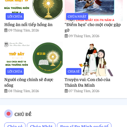
LỜI CHÚA
CHÚA NHẬT
Hồng ân nối tiếp hồng ân
“Điểm hẹn” cho một cuộc gặp
gỡ
09 Tháng Tám, 2026
09 Tháng Tám, 2026
LỜI CHÚA
CHIA SẺ
Người công chính sẽ được
Truyện vui: Con chó của
sống
Thánh Đa Minh
08 Tháng Tám, 2026
07 Tháng Tám, 2026
CHỦ ĐỀ
Chia sẻ
Chúa Nhật
Đan sĩ Đa Minh quốc tế