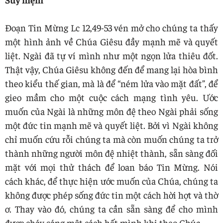
Đoạn Tin Mừng Lc 12,49-53 vén mở cho chúng ta thấy
một hình ảnh về Chúa Giêsu đầy mạnh mẽ và quyết
liệt. Ngài đã tự ví mình như một ngọn lửa thiêu đốt.
Thật vậy, Chúa Giêsu không đến để mang lại hòa bình
theo kiểu thế gian, mà là để “ném lửa vào mặt đất”, để
gieo mầm cho một cuộc cách mạng tình yêu. Ước
muốn của Ngài là những môn đệ theo Ngài phải sống
một đức tin mạnh mẽ và quyết liệt. Bởi vì Ngài không
chỉ muốn cứu rỗi chúng ta mà còn muốn chúng ta trở
thành những người môn đệ nhiệt thành, sẵn sàng đối
mặt với mọi thử thách để loan báo Tin Mừng. Nói
cách khác, để thực hiện ước muốn của Chúa, chúng ta
không được phép sống đức tin một cách hời hợt và thờ
ơ. Thay vào đó, chúng ta cần sẵn sàng để cho mình
được cháy sáng một cách hết mình khi theo Chúa.