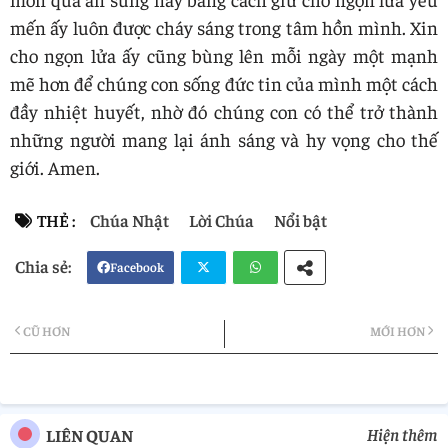
mến ấy luôn được cháy sáng trong tâm hồn mình. Xin
cho ngọn lửa ấy cũng bùng lên mỗi ngày một mạnh
mẽ hơn để chúng con sống đức tin của mình một cách
đầy nhiệt huyết, nhờ đó chúng con có thể trở thành
những người mang lại ánh sáng và hy vọng cho thế
giới. Amen.
THẺ :
Chúa Nhật
Lời Chúa
Nổi bật
Facebook
Twi
Wh
CŨ HƠN
MỚI HƠN
tter
atsa
pp
Hiện thêm
LIÊN QUAN