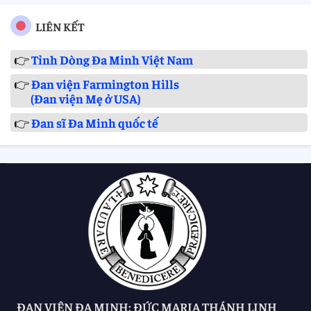
LIÊN KẾT
👉
Tỉnh Dòng Đa Minh Việt Nam
👉
Đan viện Farmington Hills
(Đan viện Mẹ ở USA)
👉
Đan sĩ Đa Minh quốc tế
ĐAN VIỆN ĐA MINH: ĐỨC MARIA THÁNH LINH