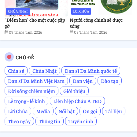
CHÚA NHẬT
LỜI CHÚA
“Điểm hẹn” cho một cuộc gặp
Người công chính sẽ được
gỡ
sống
09 Tháng Tám, 2026
08 Tháng Tám, 2026
CHỦ ĐỀ
Chia sẻ
Chúa Nhật
Đan sĩ Đa Minh quốc tế
Đan sĩ Đa Minh Việt Nam
Đan viện
Đào tạo
Đời sống chiêm niệm
Giới thiệu
Lễ trọng - lễ kính
Liên hiệp Châu Á TBD
Lời Chúa
Media
Nổi bật
Ơn gọi
Tài liệu
Theo ngày
Thông tin
Tuyển sinh