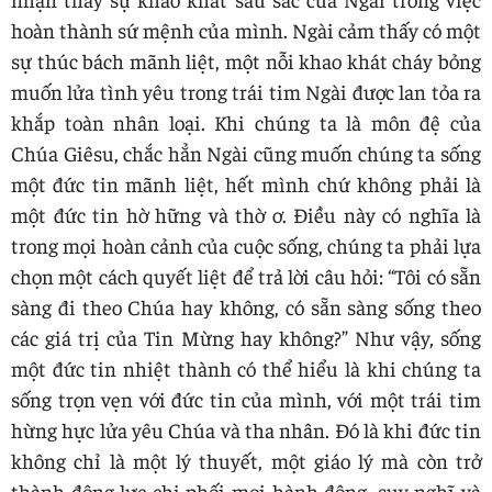
hoàn thành sứ mệnh của mình. Ngài cảm thấy có một
sự thúc bách mãnh liệt, một nỗi khao khát cháy bỏng
muốn lửa tình yêu trong trái tim Ngài được lan tỏa ra
khắp toàn nhân loại. Khi chúng ta là môn đệ của
Chúa Giêsu, chắc hẳn Ngài cũng muốn chúng ta sống
một đức tin mãnh liệt, hết mình chứ không phải là
một đức tin hờ hững và thờ ơ. Điều này có nghĩa là
trong mọi hoàn cảnh của cuộc sống, chúng ta phải lựa
chọn một cách quyết liệt để trả lời câu hỏi: “Tôi có sẵn
sàng đi theo Chúa hay không, có sẵn sàng sống theo
các giá trị của Tin Mừng hay không?” Như vậy, sống
một đức tin nhiệt thành có thể hiểu là khi chúng ta
sống trọn vẹn với đức tin của mình, với một trái tim
hừng hực lửa yêu Chúa và tha nhân. Đó là khi đức tin
không chỉ là một lý thuyết, một giáo lý mà còn trở
thành động lực chi phối mọi hành động, suy nghĩ và