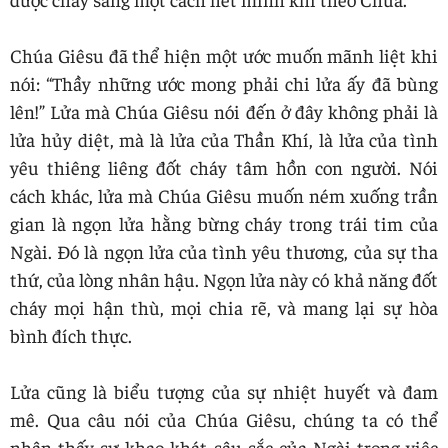
Chúa Giêsu đã thể hiện một ước muốn mãnh liệt khi
nói: “Thầy những ước mong phải chi lửa ấy đã bùng
lên!” Lửa mà Chúa Giêsu nói đến ở đây không phải là
lửa hủy diệt, mà là lửa của Thần Khí, là lửa của tình
yêu thiêng liêng đốt cháy tâm hồn con người. Nói
cách khác, lửa mà Chúa Giêsu muốn ném xuống trần
gian là ngọn lửa hằng bừng cháy trong trái tim của
Ngài. Đó là ngọn lửa của tình yêu thương, của sự tha
thứ, của lòng nhân hậu. Ngọn lửa này có khả năng đốt
cháy mọi hận thù, mọi chia rẽ, và mang lại sự hòa
bình đích thực.
Lửa cũng là biểu tượng của sự nhiệt huyết và đam
mê. Qua câu nói của Chúa Giêsu, chúng ta có thể
nhận thấy sự khao khát sâu sắc của Ngài trong việc