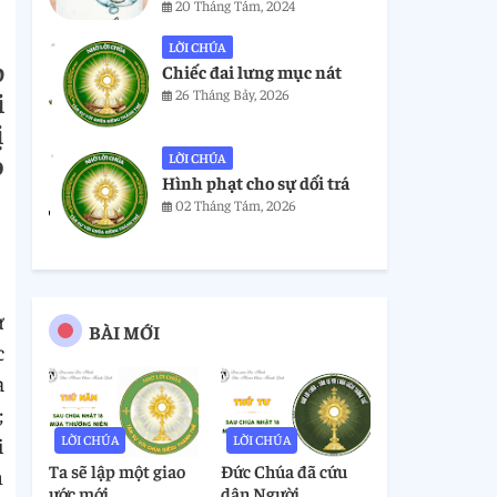
20 Tháng Tám, 2024
LỜI CHÚA
p
Chiếc đai lưng mục nát
26 Tháng Bảy, 2026
i
ị
o
LỜI CHÚA
Hình phạt cho sự dối trá
02 Tháng Tám, 2026
ứ
BÀI MỚI
c
a
;
LỜI CHÚA
LỜI CHÚA
i
Ta sẽ lập một giao
Đức Chúa đã cứu
h
ước mới
dân Người