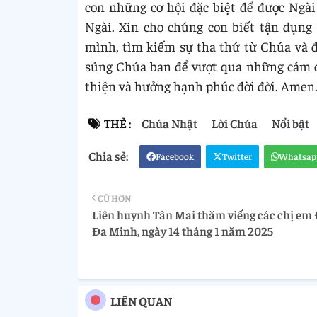
con những cơ hội đặc biệt để được Ngài t
Ngài. Xin cho chúng con biết tận dụng
mình, tìm kiếm sự tha thứ từ Chúa và đ
sủng Chúa ban để vượt qua những cám dỗ 
thiện và hưởng hạnh phúc đời đời. Amen
THẺ :
Chúa Nhật
Lời Chúa
Nổi bật
Facebook
Twitter
Whatsap
CŨ HƠN
Liên huynh Tân Mai thăm viếng các chị em 
Đa Minh, ngày 14 tháng 1 năm 2025
LIÊN QUAN