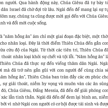
n người. Qua hành động này, Chúa Giêsu đã tự bày t
n Israel đã chờ đợi từ lâu. Ngài đến để mang lại sự t
 Hôm nay, chúng ta cũng được mời gọi đến với Chúa Giês
nh và đổi mới cuộc sống.
Và "năm hồng ân" ám chỉ một giai đoạn đặc biệt, một thờ
cho nhân loại. Đây là thời điểm Thiên Chúa đến gần co
ứa cứu độ của Ngài. Từ thời các tiên tri, Thiên Chúa đ
thoát nhân loại khỏi sự chết và tội lỗi. "Năm hồng ân" l
ì Thiên Chúa đã thực sự đến viếng thăm dân Ngài. Ngà
ời mà đã trở nên gần gũi với con người để cùng chia s
năm hồng ân", Thiên Chúa ban tràn đầy các ơn phúc ch
h, sự giải thoát, niềm hy vọng và muôn vàn các ân sủn
o đó, Chúa Giêsu, Đấng Messia, đã đến để giải phóng co
ể xác lẫn tinh thần. Ngài đã đến để đem lại bình an, niề
 bởi vì nhờ Ngài con người có cơ hội được tái sinh và đượ