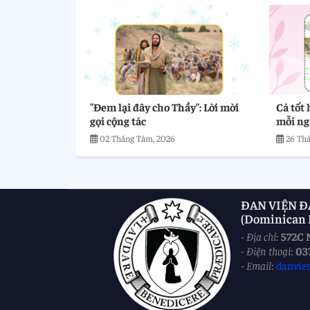
"Đem lại đây cho Thầy": Lời mời
Cá tốt 
gọi cộng tác
mỗi ng
02 Tháng Tám, 2026
26 Thá
ĐAN VIỆN Đ
(Dominican M
-
Địa chỉ
:
572C 
-
Điện thoại
:
03
-
Email
:
danvie