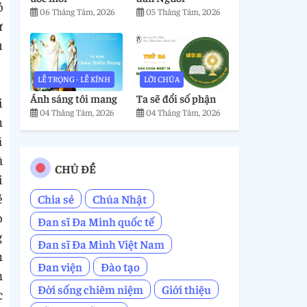
ỏ
06 Tháng Tám, 2026
05 Tháng Tám, 2026
ự
u
LỄ TRỌNG - LỄ KÍNH
LỜI CHÚA
Ánh sáng tôi mang
Ta sẽ đổi số phận
i
04 Tháng Tám, 2026
04 Tháng Tám, 2026
n
ã
à
CHỦ ĐỀ
i
ẻ
Chia sẻ
Chúa Nhật
o
Đan sĩ Đa Minh quốc tế
g
Đan sĩ Đa Minh Việt Nam
n
Đan viện
Đào tạo
m
Đời sống chiêm niệm
Giới thiệu
c