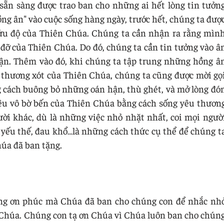
ẵn sàng được trao ban cho những ai hết lòng tin tưởn
g ân" vào cuộc sống hàng ngày, trước hết, chúng ta đượ
cứu độ của Thiên Chúa. Chúng ta cần nhận ra rằng mìn
đỡ của Thiên Chúa. Do đó, chúng ta cần tin tưởng vào â
ận. Thêm vào đó, khi chúng ta tập trung những hồng â
 thương xót của Thiên Chúa, chúng ta cũng được mời gọ
 cách buông bỏ những oán hận, thù ghét, và mở lòng đó
 yêu vô bờ bến của Thiên Chúa bằng cách sống yêu thươn
ời khác, dù là những việc nhỏ nhặt nhất, coi mọi ngườ
 yếu thế, đau khổ…là những cách thức cụ thể để chúng t
úa đã ban tặng.
ng ơn phúc mà Chúa đã ban cho chúng con để nhắc nh
 Chúa. Chúng con tạ ơn Chúa vì Chúa luôn ban cho chún