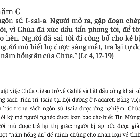
năm C
gôn sứ I-sai-a. Người mở ra, gặp đoạn ché
i, vì Chúa đã xức dầu tấn phong tôi, để tô
 hèn. Người đã sai tôi đi công bố cho kẻ b
gười mù biết họ được sáng mắt, trả lại tự d
 năm hồng ân của Chúa.” (Lc 4, 17-19)
uật việc Chúa Giêsu trở về Galilê và bắt đầu công khai s
 sách Tiên tri Isaia tại hội đường ở Nadarét. Bằng việ
an báo trong sách ngôn sứ Isaia được ứng nghiệm, Chú
hời kỳ mà người nghèo được loan báo cho biết Tin Mừng
ời mù được trả lại thị giác; người bị áp bức được giả
một “năm hồng ân” để minh chứng cho nhân loại về tìn