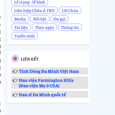
Lễ trọng - lễ kính
Liên hiệp Châu Á TBD
Lời Chúa
c
Media
Nổi bật
Ơn gọi
n
Tài liệu
Theo ngày
Thông tin
g
Tuyển sinh
g
g
ề
LIÊN KẾT
ị
g
👉
Tỉnh Dòng Đa Minh Việt Nam
o
👉
Đan viện Farmington Hills
à
(Đan viện Mẹ ở USA)
👉
Đan sĩ Đa Minh quốc tế
t
n