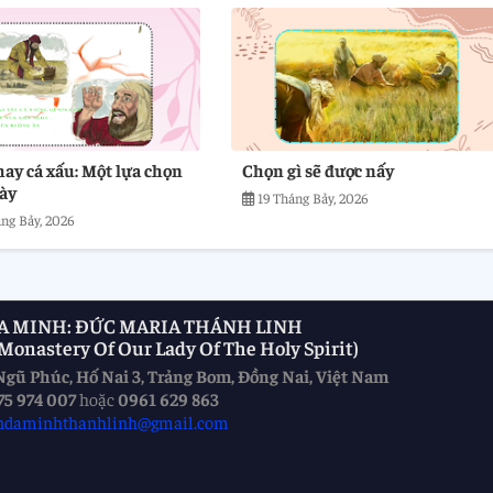
hay cá xấu: Một lựa chọn
Chọn gì sẽ được nấy
ày
19 Tháng Bảy, 2026
ng Bảy, 2026
A MINH: ĐỨC MARIA THÁNH LINH
onastery Of Our Lady Of The Holy Spirit)
Ngũ Phúc, Hố Nai 3, Trảng Bom, Đồng Nai, Việt Nam
75 974 007
hoặc
0961 629 863
ndaminhthanhlinh@gmail.com