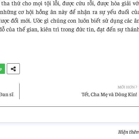
ha thứ cho mọi tội lỗi, được cứu rỗi, được hòa giải vớ
 những cơ hội hồng ân này để nhận ra sự yếu đuối củ
ược đổi mới. Ước gì chúng con luôn biết sử dụng các â
của thế gian, kiên trì trong đức tin, đạt đến sự thán
.
p
MỚI HƠN
Đan sĩ
Tết, Cha Mẹ và Dòng Kín!
Hiện thê