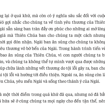
 lại ở quá khứ, mà còn có ý nghĩa sâu sắc đối với cuộ
Nó gợi nhắc cho chúng ta về tình yêu thương của Thiê
ài sẵn sàng ban tràn đầy ơn phúc cho những ai mở lòn
 giá mà Thiên Chúa ban cho chúng ta một cách nhưn
mời gọi đón nhận. Ngài ban ân sủng cho chúng ta khôn
yêu thương vô bờ bến của Ngài. Trong hành trình tiến v
 bao ân sủng của Thiên Chúa, vì con người chúng ta b
nhân, và chúng ta không thể tự mình vượt qua được nhữn
p chữa lành những vết thương do tội lỗi gây ra, ban ch
tội lỗi và hướng tới điều thiện. Ngoài ra, ân sủng còn l
ên Chúa, yêu mến Ngài và sống theo thánh ý của Ngài.
à một thời điểm trong quá khứ đã qua, nhưng nó đã bắ
ã hứa sẽ ở cùng chúng ta mọi ngày cho đến tận thế, nê