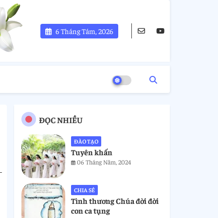
6 Tháng Tám, 2026
ĐỌC NHIỀU
ĐÀO TẠO
Tuyên khấn
06 Tháng Năm, 2024
CHIA SẺ
Tình thương Chúa đời đời
con ca tụng