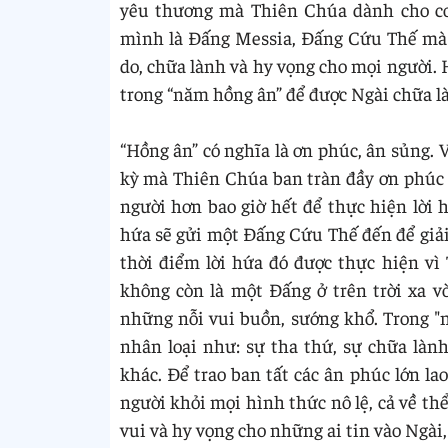
yêu thương mà Thiên Chúa dành cho co
mình là Đấng Messia, Đấng Cứu Thế mà dâ
do, chữa lành và hy vọng cho mọi người.
trong “năm hồng ân” để được Ngài chữa là
“Hồng ân” có nghĩa là ơn phúc, ân sủng. 
kỳ mà Thiên Chúa ban tràn đầy ơn phúc 
người hơn bao giờ hết để thực hiện lời h
hứa sẽ gửi một Đấng Cứu Thế đến để giải 
thời điểm lời hứa đó được thực hiện v
không còn là một Đấng ở trên trời xa v
những nỗi vui buồn, sướng khổ. Trong "
nhân loại như: sự tha thứ, sự chữa làn
khác. Để trao ban tất các ân phúc lớn la
người khỏi mọi hình thức nô lệ, cả về th
vui và hy vọng cho những ai tin vào Ngài,