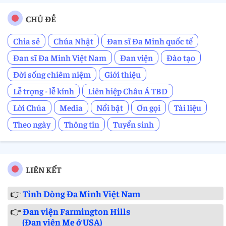
CHỦ ĐỀ
Chia sẻ
Chúa Nhật
Đan sĩ Đa Minh quốc tế
Đan sĩ Đa Minh Việt Nam
Đan viện
Đào tạo
Đời sống chiêm niệm
Giới thiệu
Lễ trọng - lễ kính
Liên hiệp Châu Á TBD
Lời Chúa
Media
Nổi bật
Ơn gọi
Tài liệu
Theo ngày
Thông tin
Tuyển sinh
LIÊN KẾT
👉
Tỉnh Dòng Đa Minh Việt Nam
👉
Đan viện Farmington Hills
(Đan viện Mẹ ở USA)