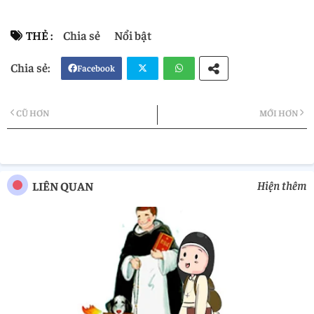
THẺ :
Chia sẻ
Nổi bật
Facebook
Twi
Wh
CŨ HƠN
MỚI HƠN
tter
atsa
pp
Hiện thêm
LIÊN QUAN