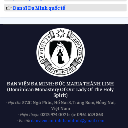
👉
Đan sĩ Đa Minh quốc tế
ĐAN VIỆN ĐA MINH: ĐỨC MARIA THÁNH LINH
(Dominican Monastery Of Our Lady Of The Holy
Spirit)
-
Địa chỉ
:
572C Ngũ Phúc, Hố Nai 3, Trảng Bom, Đồng Nai,
Việt Nam
-
Điện thoại
:
0375 974 007
hoặc
0961 629 863
-
Email
:
danviendaminhthanhlinh@gmail.com