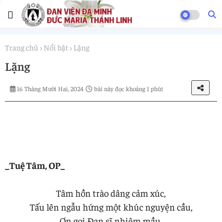
Trang chủ
Nổi bật
Lặng
Lặng
16 Tháng Mười Hai, 2024
bài này đọc khoảng 1 phút
_Tuệ Tâm, OP_
Tâm hồn trào dâng cảm xúc,
Tấu lên ngẫu hứng một khúc nguyện cầu,
Ơn gọi Đan sĩ nhiệm mầu,